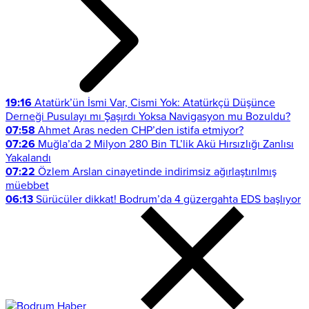
19:16
Atatürk’ün İsmi Var, Cismi Yok: Atatürkçü Düşünce
Derneği Pusulayı mı Şaşırdı Yoksa Navigasyon mu Bozuldu?
07:58
Ahmet Aras neden CHP’den istifa etmiyor?
07:26
Muğla’da 2 Milyon 280 Bin TL’lik Akü Hırsızlığı Zanlısı
Yakalandı
07:22
Özlem Arslan cinayetinde indirimsiz ağırlaştırılmış
müebbet
06:13
Sürücüler dikkat! Bodrum’da 4 güzergahta EDS başlıyor