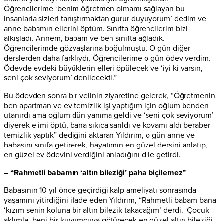
Öğrencilerime ‘benim öğretmen olmamı sağlayan bu
insanlarla sizleri tanıştırmaktan gurur duyuyorum’ dedim ve
anne babamın ellerini öptüm. Sınıfta öğrencilerim bizi
alkışladı. Annem, babam ve ben sınıfta ağladık.
Öğrencilerimde gözyaşlarına boğulmuştu. O gün diğer
derslerden daha farklıydı. Öğrencilerime o gün ödev verdim.
Ödevde evdeki büyüklerin elleri öpülecek ve ‘iyi ki varsın,
seni çok seviyorum’ denilecekti.”
Bu ödevden sonra bir velinin ziyaretine gelerek, “Öğretmenin
ben apartman ve ev temizlik işi yaptığım için oğlum benden
utanırdı ama oğlum dün yanıma geldi ve ‘seni çok seviyorum’
diyerek elimi öptü, bana sıkıca sarıldı ve kovamı aldı beraber
temizlik yaptık” dediğini aktaran Yıldırım, o gün anne ve
babasını sınıfa getirerek, hayatımın en güzel dersini anlatıp,
en güzel ev ödevini verdiğini anladığını dile getirdi.
– “Rahmetli babamın ‘altın bileziği’ paha biçilemez”
Babasının 10 yıl önce geçirdiği kalp ameliyatı sonrasında
yaşamını yitirdiğini ifade eden Yıldırım, “Rahmetli babam bana
‘kızım senin koluna bir altın bilezik takacağım’ derdi. Çocuk
aklımla, beni bir kuyumcuya götürecek en güzel altın bileziği