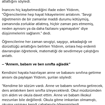
atlattığını söyledi.
İnancını hiç kaybetmediğini ifade eden Yıldırım,
“Öğrencilerime hep hayat hikayelerimi anlatırım. ‘Sevgi
öğretmenin de bir zamanlar maddi durumu kötüymüş,
zamanında zorluklar atlatmış, hiçbir zaman pes etmemiş,
neden aynısını ya da daha fazlasını yapmayalım’ diye
düşünmelerini sağlarım.” dedi.
Öğrencilerine her zaman sevgiyi, saygıyı, arkadaşlığı ve
dürüstlüğü anlattığını belirten Yıldırım, onlara hep erdemli
davranışları öğreterek, matematiği de sevdirmeye çalıştığını
anlattı.
– “Annem, babam ve ben sınıfta ağladık”
Kendisini hayata hazırlayan anne ve babasını sınıfına getirme
anısını da paylaşan Yıldırım, şunları söyledi:
“Kendime bir sözüm vardı. Anne ve babamı sınıfıma getirecek,
ders anlatırken beni sınıfta izleyeceklerdi. Okul müdürümden
izin aldım ve okula davet ettim. Anne ve babam ilkokul
mezunları bile değillerdi. Okula gitme imkanları olmamıştı,
okuma yazmayı kendi çabalarıyla öğrenmişlerdi.