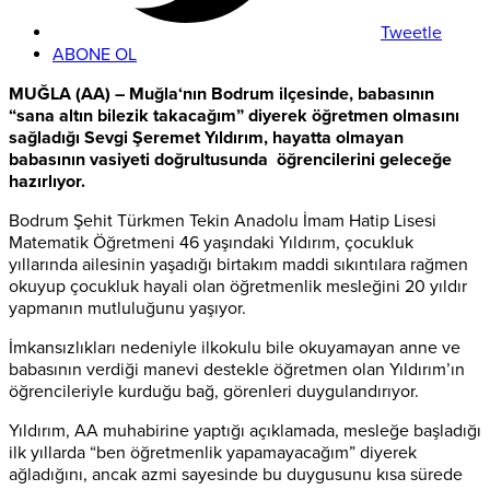
Tweetle
ABONE OL
MUĞLA
(AA) –
Muğla
‘nın Bodrum ilçesinde, babasının
“sana altın bilezik takacağım” diyerek öğretmen olmasını
sağladığı Sevgi Şeremet Yıldırım, hayatta olmayan
babasının vasiyeti doğrultusunda öğrencilerini geleceğe
hazırlıyor.
Bodrum Şehit Türkmen Tekin Anadolu İmam Hatip Lisesi
Matematik Öğretmeni 46 yaşındaki Yıldırım, çocukluk
yıllarında ailesinin yaşadığı birtakım maddi sıkıntılara rağmen
okuyup çocukluk hayali olan öğretmenlik mesleğini 20 yıldır
yapmanın mutluluğunu yaşıyor.
İmkansızlıkları nedeniyle ilkokulu bile okuyamayan anne ve
babasının verdiği manevi destekle öğretmen olan Yıldırım’ın
öğrencileriyle kurduğu bağ, görenleri duygulandırıyor.
Yıldırım, AA muhabirine yaptığı açıklamada, mesleğe başladığı
ilk yıllarda “ben öğretmenlik yapamayacağım” diyerek
ağladığını, ancak azmi sayesinde bu duygusunu kısa sürede