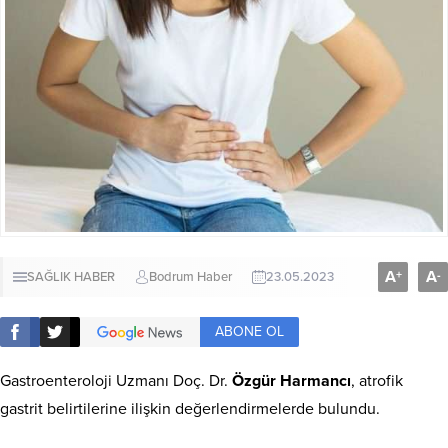
A
A
+
-
SAĞLIK HABER
Bodrum Haber
23.05.2023
ABONE OL
Gastroenteroloji Uzmanı Doç. Dr.
Özgür Harmancı
, atrofik
gastrit belirtilerine ilişkin değerlendirmelerde bulundu.