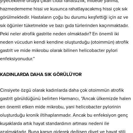
yiyeceklerle ortaya çıkan ciddi rahatsızlık, midede yanma,
hazmedememe hissi ve kusunca rahatlayacakmış hissi çok sık
görülmektedir. Hastaların çoğu bu durumu keşfettiği için az ve
sık öğünler tüketmekte ve bazı gıda türlerinden kaçınmaktadır.
Peki neler atrofik gastrite neden olmaktadır? En önemli iki
neden vücudun kendi kendine oluşturduğu (otoimmün) atrofik
gastrit ve mide mikrobu olarak bilinen helicobacter pylori
enfeksiyonudur.”
KADINLARDA DAHA SIK GÖRÜLÜYOR
Cinsiyete özgü olarak kadınlarda daha çok otoimmün atrofik
gastrit görüldüğünü belirten Harmancı, “Ancak ülkemizde halen
en önemli etken mide mikrobu, yani helicobacter pylorinin
oluşturduğu kronik iltihaplanmadır. Ancak bu enfeksiyon genç
kuşaklarda artık hayat standardının artması nedeni ile
azalmaktadır. Buna karşın giderek değişen diyet ve hayat stili