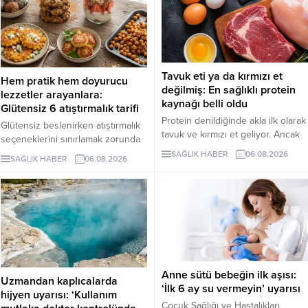
Tavuk eti ya da kırmızı et
Hem pratik hem doyurucu
değilmiş: En sağlıklı protein
lezzetler arayanlara:
kaynağı belli oldu
Glütensiz 6 atıştırmalık tarifi
Protein denildiğinde akla ilk olarak
Glütensiz beslenirken atıştırmalık
tavuk ve kırmızı et geliyor. Ancak
seçeneklerini sınırlamak zorunda
bilim insanları, son yıllarda yapılan
değilsiniz. Evde kolayca
SAĞLIK HABER
06.08.2026
SAĞLIK HABER
06.08.2026
araştırmaların kurubaklagilleri daha
hazırlayabileceğiniz bu 5 glütensiz
sağlıklı bir protein kaynağı olarak
tarif, hem pratik hem de lezzetli
öne çıkardığını belirtiyor. Özellikle
alternatifler sunuyor.
mercimek, nohut ve fasulyenin
hem yüksek protein hem de lif
içeriğiyle uzun vadeli sağlık
açısından önemli avantajlar
sunduğu ifade ediliyor.
Anne sütü bebeğin ilk aşısı:
Uzmandan kaplıcalarda
‘İlk 6 ay su vermeyin’ uyarısı
hijyen uyarısı: ‘Kullanım
Çocuk Sağlığı ve Hastalıkları