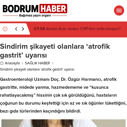
07:26
Muğla’da 2 Milyon 280 Bin TL’lik Akü
Hırsızlığı Zanlısı Yakalandı
Sindirim şikayeti olanlara ‘atrofik
gastrit’ uyarısı
Anasayfa
SAĞLIK HABER
Sindirim şikayeti olanlara ‘atrofik gastrit’ uyarısı
Gastroenteroloji Uzmanı Doç. Dr. Özgür Harmancı, atrofik
gastritte, midede yanma, hazmedememe ve “kusunca
rahatlayacakmış” hissinin çok sık görüldüğünü, hastaların
çoğunun bu durumu keşfettiği için az ve sık öğünler tükettiğini,
bazı gıda türlerinden kaçındığını bildirdi.