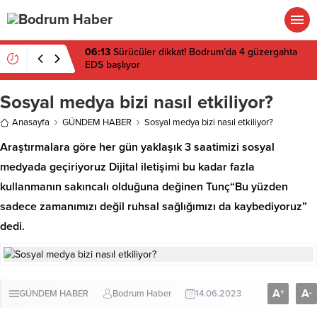
06:13
Sürücüler dikkat! Bodrum’da 4 güzergahta
EDS başlıyor
Sosyal medya bizi nasıl etkiliyor?
Anasayfa
GÜNDEM HABER
Sosyal medya bizi nasıl etkiliyor?
Araştırmalara göre her gün yaklaşık 3 saatimizi sosyal
medyada geçiriyoruz Dijital iletişimi bu kadar fazla
kullanmanın sakıncalı olduğuna değinen Tunç“Bu yüzden
sadece zamanımızı değil ruhsal sağlığımızı da kaybediyoruz”
dedi.
A
A
+
-
GÜNDEM HABER
Bodrum Haber
14.06.2023