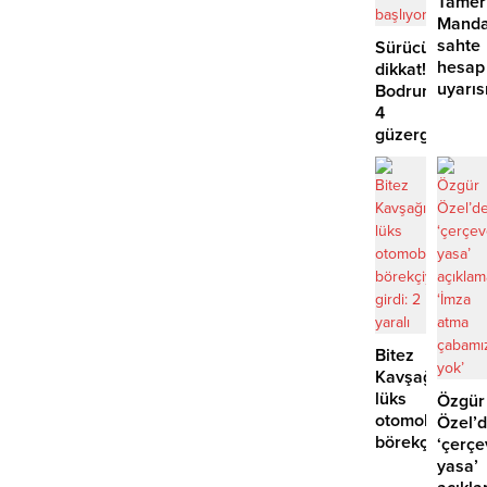
Tamer
Manda
sahte
Sürücüler
hesap
dikkat!
uyarıs
Bodrum’da
4
güzergahta
EDS
başlıyor
Bitez
Kavşağı’nda
lüks
Özgür
otomobil
Özel’
börekçiye
‘çerçe
girdi:
yasa’
2