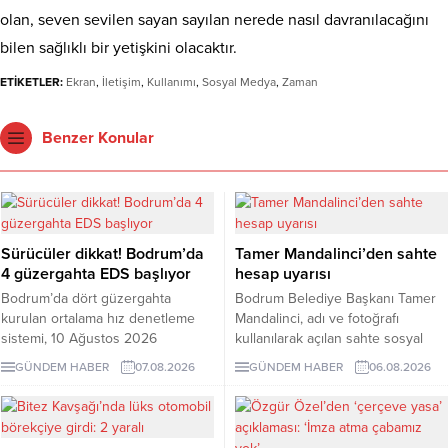
olan, seven sevilen sayan sayılan nerede nasıl davranılacağını
bilen sağlıklı bir yetişkini olacaktır.
ETİKETLER:
Ekran
,
İletişim
,
Kullanımı
,
Sosyal Medya
,
Zaman
Benzer Konular
Sürücüler dikkat! Bodrum’da
Tamer Mandalinci’den sahte
4 güzergahta EDS başlıyor
hesap uyarısı
Bodrum’da dört güzergahta
Bodrum Belediye Başkanı Tamer
kurulan ortalama hız denetleme
Mandalinci, adı ve fotoğrafı
sistemi, 10 Ağustos 2026
kullanılarak açılan sahte sosyal
Pazartesi günü devreye girecek.
medya hesaplarına karşı uyarıda
GÜNDEM HABER
07.08.2026
GÜNDEM HABER
06.08.2026
İşte EDS uygulanacak yollar.
bulundu. Mandalinci, tek resmî
hesabının @tamermandalinci
olduğunu açıkladı.