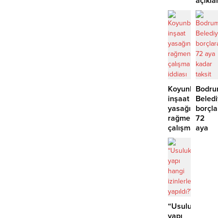
açıkla
yaralı
‘İmza
atma
çabam
yok’
Koyunbaba’d
Bodr
inşaat
Beled
yasağına
borçla
rağmen
72
çalışma
aya
iddiası
kadar
taksit
“Usuluk’taki
yapı