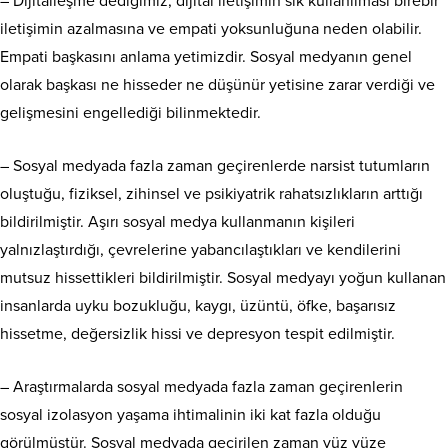
– Dijitalleşme dediğimiz, dijital iletişimin sık kullanılması birebir
iletişimin azalmasına ve empati yoksunluğuna neden olabilir.
Empati başkasını anlama yetimizdir. Sosyal medyanın genel
olarak başkası ne hisseder ne düşünür yetisine zarar verdiği ve
gelişmesini engellediği bilinmektedir.
– Sosyal medyada fazla zaman geçirenlerde narsist tutumların
oluştuğu, fiziksel, zihinsel ve psikiyatrik rahatsızlıkların arttığı
bildirilmiştir. Aşırı sosyal medya kullanmanın kişileri
yalnızlaştırdığı, çevrelerine yabancılaştıkları ve kendilerini
mutsuz hissettikleri bildirilmiştir. Sosyal medyayı yoğun kullanan
insanlarda uyku bozukluğu, kaygı, üzüntü, öfke, başarısız
hissetme, değersizlik hissi ve depresyon tespit edilmiştir.
– Araştırmalarda sosyal medyada fazla zaman geçirenlerin
sosyal izolasyon yaşama ihtimalinin iki kat fazla olduğu
görülmüştür. Sosyal medyada geçirilen zaman yüz yüze