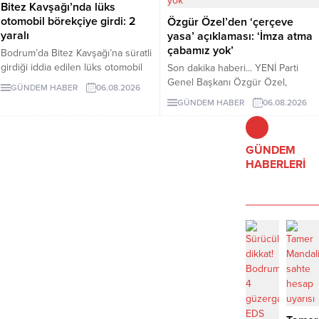
Bitez Kavşağı’nda lüks
otomobil börekçiye girdi: 2
Özgür Özel’den ‘çerçeve
yaralı
yasa’ açıklaması: ‘İmza atma
çabamız yok’
Bodrum’da Bitez Kavşağı’na süratli
girdiği iddia edilen lüks otomobil
Son dakika haberi... YENİ Parti
börekçiye girdi. Kazada sürücü ve
Genel Başkanı Özgür Özel,
GÜNDEM HABER
06.08.2026
yolcu yaralandı.
çerçeve yasanın özensiz
GÜNDEM HABER
06.08.2026
hazırlandığını vurgulayarak "İmza
atma çabamız yok" dedi.
GÜNDEM
HABERLERİ