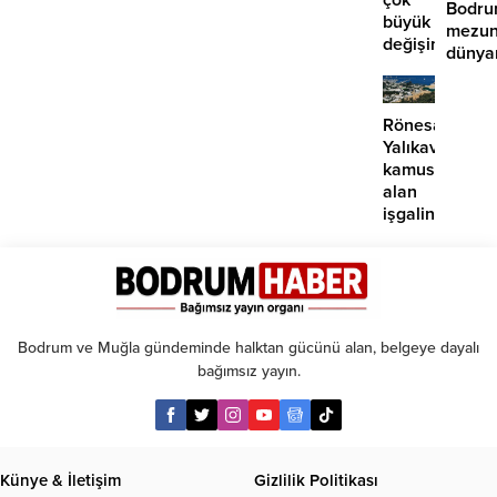
Bodr
edildi
büyük
mezun
değişim:
dünya
Artık
seçkin
paralı
üniver
oluyor!
kabul
Rönesans
Yalıkavak’ta
kamusal
alan
işgalini
sürdürüyor
Bodrum ve Muğla gündeminde halktan gücünü alan, belgeye dayalı
bağımsız yayın.
Künye & İletişim
Gizlilik Politikası