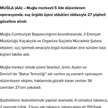
MUĞLA (AA) – Muğla merkezli 5 ilde düzenlenen
operasyonda, suç örgütü üyesi oldukları iddiasıyla 27 şüpheli
gözaltına alındı.
Muğla Cumhuriyet Başsavcılığının koordinesinde, İl Emniyet
Müdürlüğü Kaçakçılık ve Organize Suçlarla Mücadele Şubesi
ekipleri, suç işlemek amacıyla örgüt kurdukları öne sürülen bazı
kişileri takibe aldı.
Muğla merkez olmak üzere İstanbul, İzmir, Aydın ve
Denizli’de “Bahar Temizliği” adı verilen eş zamanlı operasyon
düzenleyen ekipler, haklarında gözaltı kararı verilen 36
zanlıdan 27’sini yakaladı.
Şüphelilerin ikametlerinde yapılan aramada, 4 ruhsatsız tabanca,
2 pompalı tüfek, 3 kuru sıkı tabanca, tabancalara ait 159 fişek,