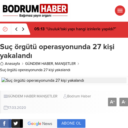
05:13
“Usuluk’taki yapı hangi izinlerle yapıldı?”
Suç örgütü operasyonunda 27 kişi
yakalandı
Anasayfa
GÜNDEM HABER
,
MANŞETLER
Suç örgütü operasyonunda 27 kişi yakalandı
GÜNDEM HABER
MANŞETLER
Bodrum Haber
A
A
+
-
17.03.2020
ABONE OL