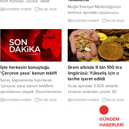
Kent Konseyi, Usuluk Tabiat
Muğla Emniyet Müdürlüğünün
Parkı’ndaki “flamingo yapısı” ve
GÜNDEM HABER
06.08.2026
temmuz ayındaki uyuşturucu
diğer uygulamaların dayandığı
operasyonlarında 243 şüpheli
izinlerin açıklanmasını istedi.
GÜNDEM HABER
05.08.2026
gözaltına alındı, 29 kişi tutuklandı.
Yapılan açıklamada, geçmiş yargı
kararlarının uygulanması ve
korunan alanda geri dönüşü
olmayan müdahalelerden
kaçınılması çağrısında bulunuldu.
İşte herkesin konuştuğu
Gram altında 9 bin 100 lira
‘Çerçeve yasa’ kanun teklifi
öngörüsü: Yükseliş için o
tarihe işaret edildi
Süreç kapsamında hazırlanan
'çerçeve yasa' kanun teklifinin
Ocak ayındaki 5.500 dolarlık
ayrıntılarına ulaşıldı. Düzenlemenin
zirvenin ardından yüzde 30
uygulanması Milli Güvenlik
gerileyen ons altın, 4.100 dolar
GÜNDEM HABER
05.08.2026
GÜNDEM HABER
05.08.2026
Kurulu’nun PKK/KCK ile bağlantılı
kritik desteğinin üzerinde
yapıların feshedildiğini ve
tutunmaya çalışıyor. Dev bankacılık
silahların tamamen bırakıldığını
devi sene sonunda ons altının
GÜNDEM
tespit etmesi şartına bağlanıyor.
göreceği seviyeyi açıkladı. Ons
HABERLERİ
altının yükselmesiyle gram altının