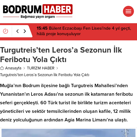
15:45
Bülent Eczacıbaşı Fen Lisesi’nde 4 yıl geçti,
hâlâ proje konuşuluyor
Turgutreis’ten Leros’a Sezonun İlk
Feribotu Yola Çıktı
Anasayfa
TURİZM HABER
Turgutreis’ten Leros’a Sezonun İlk Feribotu Yola Çıktı
Muğla’nın Bodrum ilçesine bağlı Turgutreis Mahallesi’nden
Yunanistan’ın Leros Adası’na sezonun ilk katamaran feribotu
seferi gerçekleşti. 60 Türk turist ile birlikte turizm acenteleri
yöneticileri ve sektör temsilcilerinden oluşan kafile, 12 millik
deniz yolculuğunun ardından Agia Marina Limanı’na ulaştı.