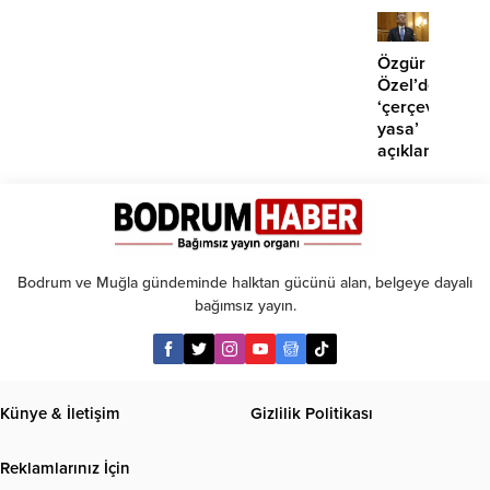
girdi:
2
yaralı
Özgür
Özel’den
‘çerçeve
yasa’
açıklaması:
‘İmza
atma
çabamız
yok’
Bodrum ve Muğla gündeminde halktan gücünü alan, belgeye dayalı
bağımsız yayın.
Künye & İletişim
Gizlilik Politikası
Reklamlarınız İçin