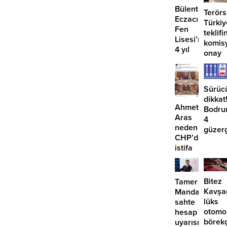
Bülent
Terör
Eczacıbaşı
Türkiy
Fen
teklifi
Lisesi’nde
komis
4 yıl
onay
geçti,
hâlâ
proje
Sürüc
konuşuluyor
dikkat
Ahmet
Bodru
Aras
4
neden
güzer
CHP’den
EDS
istifa
başlıy
etmiyor?
Bitez
Tamer
Kavşa
Mandalinci’de
lüks
sahte
otomo
hesap
börek
uyarısı