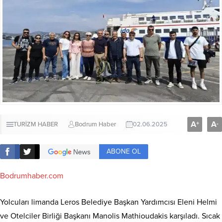
A
A
+
-
TURİZM HABER
Bodrum Haber
02.06.2025
ABONE OL
Bodrumhaber.com
Yolcuları limanda Leros Belediye Başkan Yardımcısı Eleni Helmi
ve Otelciler Birliği Başkanı Manolis Mathioudakis karşıladı. Sıcak