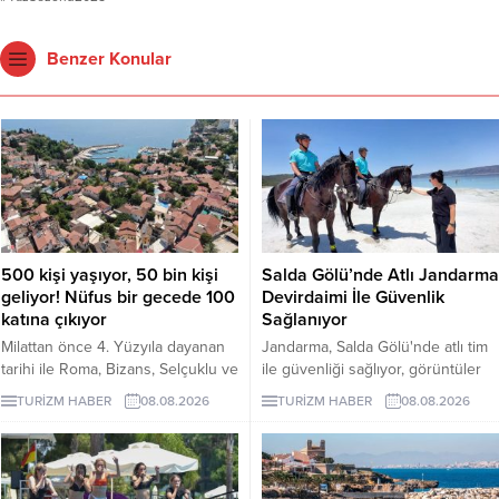
Benzer Konular
500 kişi yaşıyor, 50 bin kişi
Salda Gölü’nde Atlı Jandarma
geliyor! Nüfus bir gecede 100
Devirdaimi İle Güvenlik
katına çıkıyor
Sağlanıyor
Milattan önce 4. Yüzyıla dayanan
Jandarma, Salda Gölü'nde atlı tim
tarihi ile Roma, Bizans, Selçuklu ve
ile güvenliği sağlıyor, görüntüler
Osmanlı dönemlerine ev sahipliği
sosyal medyada yoğun ilgi gördü.
TURİZM HABER
08.08.2026
TURİZM HABER
08.08.2026
yapan Antalya'nın turizm merkezi
Kaleiçi'nin yaklaşık 500 kişi olan
nüfusu özellikle yaz ayları ve
turizm döneminde 100 katına