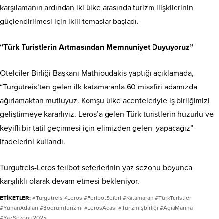
karşılamanın ardından iki ülke arasında turizm ilişkilerinin
güçlendirilmesi için ikili temaslar başladı.
“Türk Turistlerin Artmasından Memnuniyet Duyuyoruz”
Otelciler Birliği Başkanı Mathioudakis yaptığı açıklamada,
“Turgutreis’ten gelen ilk katamaranla 60 misafiri adamızda
ağırlamaktan mutluyuz. Komşu ülke acenteleriyle iş birliğimizi
geliştirmeye kararlıyız. Leros’a gelen Türk turistlerin huzurlu ve
keyifli bir tatil geçirmesi için elimizden geleni yapacağız”
ifadelerini kullandı.
Turgutreis-Leros feribot seferlerinin yaz sezonu boyunca
karşılıklı olarak devam etmesi bekleniyor.
ETİKETLER:
#Turgutreis #Leros #FeribotSeferi #Katamaran #TürkTuristler
#YunanAdaları #BodrumTurizmi #LerosAdası #Turizmİşbirliği #AgiaMarina
#YazSezonu2025