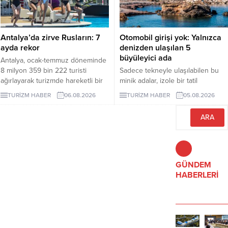
çıkıyor.
Antalya’da zirve Rusların: 7
Otomobil girişi yok: Yalnızca
ayda rekor
denizden ulaşılan 5
büyüleyici ada
Antalya, ocak-temmuz döneminde
8 milyon 359 bin 222 turisti
Sadece tekneyle ulaşılabilen bu
ağırlayarak turizmde hareketli bir
minik adalar, izole bir tatil
dönemi geride bıraktı. 1 milyon
arayanlara eşsiz deneyimler
TURİZM HABER
06.08.2026
TURİZM HABER
05.08.2026
979 bin ziyaretçiyle listenin ilk
sunuyor. Peki, bu adaları farklı
sırasında yer alan Ruslar, kente
kılan özellikler nelerdir? İşte
gelen her 4 turistten birini
yanıtı...
oluşturdu.
GÜNDEM
HABERLERİ