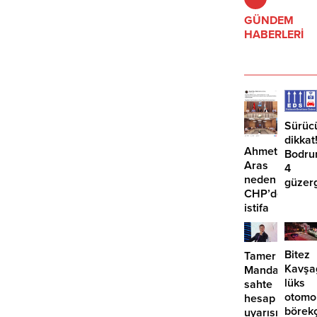
GÜNDEM
HABERLERİ
Sürüc
dikkat
Ahmet
Bodru
Aras
4
neden
güzer
CHP’den
EDS
istifa
başlıy
etmiyor?
Bitez
Tamer
Kavşa
Mandalinci’de
lüks
sahte
otomo
hesap
börek
uyarısı