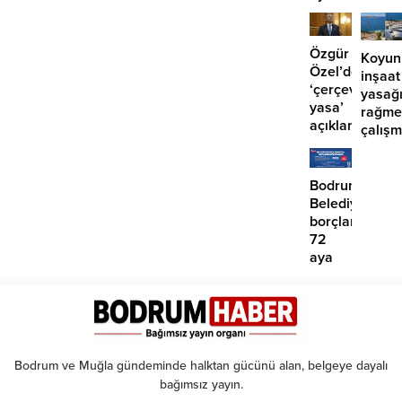
girdi:
2
yaralı
Özgür
Koyun
Özel’den
inşaat
‘çerçeve
yasağ
yasa’
rağme
açıklaması:
çalış
‘İmza
iddias
atma
çabamız
Bodrum
yok’
Belediyesinde
borçlara
72
aya
kadar
taksit
Bodrum ve Muğla gündeminde halktan gücünü alan, belgeye dayalı
bağımsız yayın.