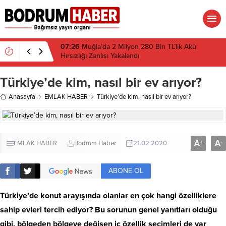
07:26
Muğla’da 2 Milyon 280 Bin TL’lik Akü
Hırsızlığı Zanlısı Yakalandı
Türkiye’de kim, nasıl bir ev arıyor?
Anasayfa
EMLAK HABER
Türkiye’de kim, nasıl bir ev arıyor?
A
A
+
-
EMLAK HABER
Bodrum Haber
21.02.2020
ABONE OL
Türkiye’de konut arayışında olanlar en çok hangi özelliklere
sahip evleri tercih ediyor? Bu sorunun genel yanıtları olduğu
gibi, bölgeden bölgeye değişen iç özellik seçimleri de var