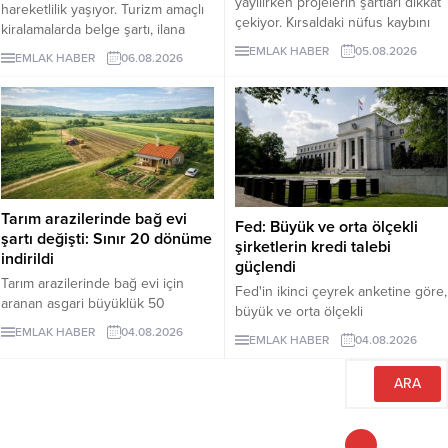
yayılırken projelerin şartları dikkat
hareketlilik yaşıyor. Turizm amaçlı
çekiyor. Kırsaldaki nüfus kaybını
kiralamalarda belge şartı, ilana
önlemeyi amaçlayan
çıkan günlük kiralık mülk sayısını 7
EMLAK HABER
05.08.2026
EMLAK HABER
06.08.2026
uygulamalarda evler ücretsiz veya
binin altına düşürürken, fiyatlar da
1 euro gibi bedellerle devredilse
yukarı çıktı. Akdeniz ve Ege’de
de alıcıların belli şartları
yazlıkların günlük kirası 6 bin lira
yerinegetirmesi gerekiyor.
ile 75 bin lira arasında değişti.
Lüks villaların aylık kira tutarları 10
milyon liraya kadar yükseldi.
Sektör...
Tarım arazilerinde bağ evi
Fed: Büyük ve orta ölçekli
şartı değişti: Sınır 20 dönüme
şirketlerin kredi talebi
indirildi
güçlendi
Tarım arazilerinde bağ evi için
Fed'in ikinci çeyrek anketine göre,
aranan asgari büyüklük 50
büyük ve orta ölçekli
dönümden 20 dönüme indirildi.
işletmelerden gelen ticari kredi
EMLAK HABER
04.08.2026
EMLAK HABER
04.08.2026
Düzenleme, izinsiz bungalovları
talebi güçlenirken, işletmelere
otomatik olarak yasallaştırmıyor.
yönelik kredi standartları genel
olarak değişmedi.