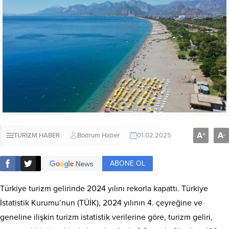
A
A
+
-
TURİZM HABER
Bodrum Haber
01.02.2025
ABONE OL
Türkiye turizm gelirinde 2024 yılını rekorla kapattı. Türkiye
İstatistik Kurumu’nun (TÜİK), 2024 yılının 4. çeyreğine ve
geneline ilişkin turizm istatistik verilerine göre, turizm geliri,