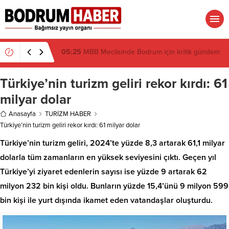
19:16
Atatürk’ün İsmi Var, Cismi Yok: Atatürkçü
Düşünce Derneği Pusulayı mı Şaşırdı Yoksa
Navigasyon mu Bozuldu?
Türkiye’nin turizm geliri rekor kırdı: 61
milyar dolar
Anasayfa
TURİZM HABER
Türkiye’nin turizm geliri rekor kırdı: 61 milyar dolar
Türkiye’nin turizm geliri, 2024’te yüzde 8,3 artarak 61,1 milyar
dolarla tüm zamanların en yüksek seviyesini çıktı. Geçen yıl
Türkiye’yi ziyaret edenlerin sayısı ise yüzde 9 artarak 62
milyon 232 bin kişi oldu. Bunların yüzde 15,4’ünü 9 milyon 599
bin kişi ile yurt dışında ikamet eden vatandaşlar oluşturdu.