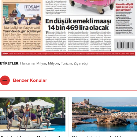
ETİKETLER:
Harcama
,
Milyar
,
Milyon
,
Turizm
,
Ziyaretçi
Benzer Konular