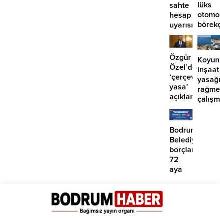
lüks
sahte
otomo
hesap
börek
uyarısı
girdi:
2
yaralı
Özgür
Koyun
Özel’den
inşaat
‘çerçeve
yasağ
yasa’
rağme
açıklaması:
çalış
‘İmza
iddias
atma
çabamız
Bodrum
yok’
Belediyesinde
borçlara
72
aya
kadar
taksit