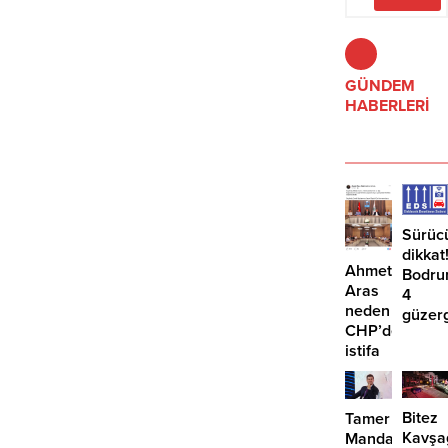
GÜNDEM
HABERLERİ
Sürüc
dikkat
Ahmet
Bodru
Aras
4
neden
güzer
CHP’den
EDS
istifa
başlıy
etmiyor?
Bitez
Tamer
Kavşa
Mandalinci’de