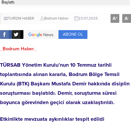
A
A
+
-
TURİZM HABER
Bodrum Haber
23.07.2025
ABONE OL
_
Bodrum Haber
_
TÜRSAB Yönetim Kurulu’nun 10 Temmuz tarihli
toplantısında alınan kararla, Bodrum Bölge Temsil
Kurulu (BTK) Başkanı Mustafa Demir hakkında disiplin
soruşturması başlatıldı. Demir, soruşturma süresi
boyunca görevinden geçici olarak uzaklaştırıldı.
Etkinlikte mevzuata aykırılıklar tespit edildi