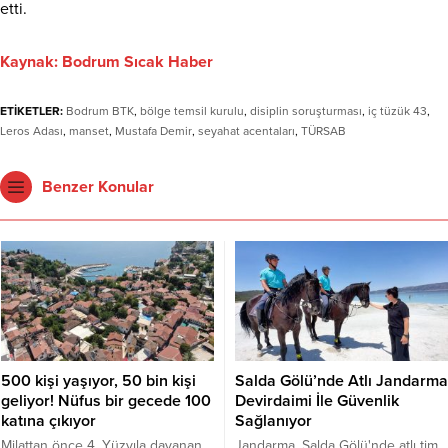
etti.
Kaynak: Bodrum Sıcak Haber
ETİKETLER:
Bodrum BTK
,
bölge temsil kurulu
,
disiplin soruşturması
,
iç tüzük 43
,
Leros Adası
,
manset
,
Mustafa Demir
,
seyahat acentaları
,
TÜRSAB
Benzer Konular
500 kişi yaşıyor, 50 bin kişi
Salda Gölü’nde Atlı Jandarma
geliyor! Nüfus bir gecede 100
Devirdaimi İle Güvenlik
katına çıkıyor
Sağlanıyor
Milattan önce 4. Yüzyıla dayanan
Jandarma, Salda Gölü'nde atlı tim