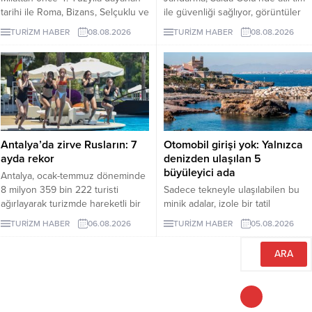
tarihi ile Roma, Bizans, Selçuklu ve
ile güvenliği sağlıyor, görüntüler
Osmanlı dönemlerine ev sahipliği
sosyal medyada yoğun ilgi gördü.
TURİZM HABER
08.08.2026
TURİZM HABER
08.08.2026
yapan Antalya'nın turizm merkezi
Kaleiçi'nin yaklaşık 500 kişi olan
nüfusu özellikle yaz ayları ve
turizm döneminde 100 katına
çıkıyor.
Antalya’da zirve Rusların: 7
Otomobil girişi yok: Yalnızca
ayda rekor
denizden ulaşılan 5
büyüleyici ada
Antalya, ocak-temmuz döneminde
8 milyon 359 bin 222 turisti
Sadece tekneyle ulaşılabilen bu
ağırlayarak turizmde hareketli bir
minik adalar, izole bir tatil
dönemi geride bıraktı. 1 milyon
arayanlara eşsiz deneyimler
TURİZM HABER
06.08.2026
TURİZM HABER
05.08.2026
979 bin ziyaretçiyle listenin ilk
sunuyor. Peki, bu adaları farklı
sırasında yer alan Ruslar, kente
kılan özellikler nelerdir? İşte
gelen her 4 turistten birini
yanıtı...
oluşturdu.