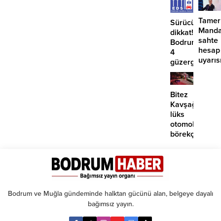
Tamer
Sürücüler
Manda
dikkat!
sahte
Bodrum’da
hesap
4
uyarıs
güzergahta
EDS
başlıyor
Bitez
Kavşağı’nda
lüks
otomobil
börekçiye
girdi:
2
yaralı
Bodrum ve Muğla gündeminde halktan gücünü alan, belgeye dayalı
bağımsız yayın.