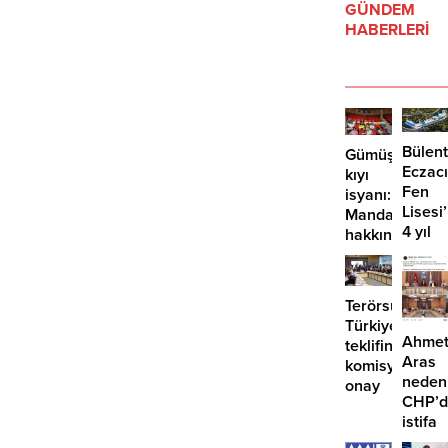
GÜNDEM
HABERLERİ
Bülent
Gümüşlük’te
Eczacı
kıyı
Fen
isyanı:
Lisesi
Mandalinci
4 yıl
hakkında
geçti,
suç
hâlâ
duyurusu
proje
Terörsüz
konuş
Türkiye
Ahme
teklifine
Aras
komisyondan
neden
onay
CHP’d
istifa
etmiyo