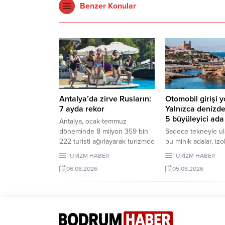
Benzer Konular
Antalya’da zirve Rusların:
Otomobil girişi y
7 ayda rekor
Yalnızca denizde
5 büyüleyici ada
Antalya, ocak-temmuz
döneminde 8 milyon 359 bin
Sadece tekneyle ula
222 turisti ağırlayarak turizmde
bu minik adalar, izol
hareketli bir dönemi geride
arayanlara eşsiz d
TURİZM HABER
TURİZM HABER
bıraktı. 1 milyon 979 bin
sunuyor. Peki, bu ad
06.08.2026
05.08.2026
ziyaretçiyle listenin ilk
kılan özellikler nele
sırasında yer alan Ruslar,
yanıtı...
kente gelen her 4 turistten
birini oluşturdu.