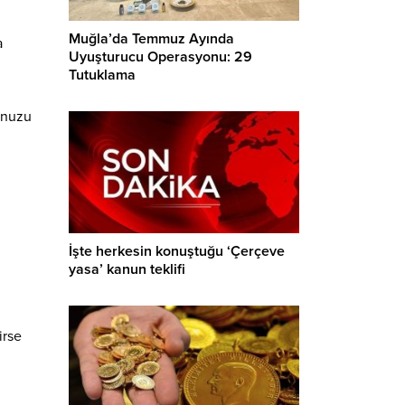
Muğla’da Temmuz Ayında
a
Uyuşturucu Operasyonu: 29
Tutuklama
unuzu
İşte herkesin konuştuğu ‘Çerçeve
yasa’ kanun teklifi
irse