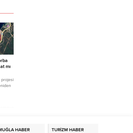
orba
at mı
 projesi
eniden
 17 bin
sıflı
MUĞLA HABER
TURİZM HABER