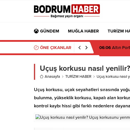
GÜNDEM
MUĞLA HABER
TURİZM H
ÖNE ÇIKANLAR
06:06
Altın Port
Uçuş korkusu nasıl yenili
Anasayfa
TURİZM HABER
Uçuş korkusu nasıl y
Uçuş korkusu, uçak seyahatleri sırasında yoğun
bulunma, yükseklik korkusu, kapalı alan korku
kontrol kaybı hissi gibi farklı nedenlere dayana