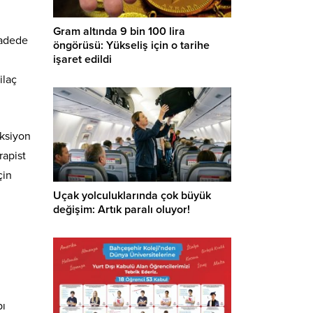
Gram altında 9 bin 100 lira
vadede
öngörüsü: Yükseliş için o tarihe
işaret edildi
ilaç
aksiyon
rapist
çin
Uçak yolculuklarında çok büyük
değişim: Artık paralı oluyor!
bı