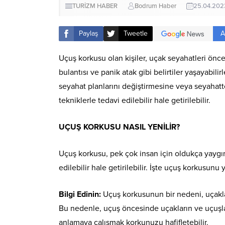
TURİZM HABER
Bodrum Haber
25.04.202
A
Paylaş
Tweetle
Uçuş korkusu olan kişiler, uçak seyahatleri önce
bulantısı ve panik atak gibi belirtiler yaşayabili
seyahat planlarını değiştirmesine veya seyahatte
tekniklerle tedavi edilebilir hale getirilebilir.
UÇUŞ KORKUSU NASIL YENİLİR?
Uçuş korkusu, pek çok insan için oldukça yaygın 
edilebilir hale getirilebilir. İşte uçuş korkusun
Bilgi Edinin:
Uçuş korkusunun bir nedeni, uçakları
Bu nedenle, uçuş öncesinde uçakların ve uçuşlar
anlamaya çalışmak korkunuzu hafifletebilir.