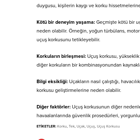
duygusu, kişilerin kaygı ve korku hissetmelerine
Kötü bir deneyim yaşama:
Geçmişte kötü bir uç
neden olabilir. Örneğin, yoğun türbülans, motor 
uçuş korkusunu tetikleyebilir.
Korkuların birleşmesi:
Uçuş korkusu, yükseklik k
diğer korkuların bir kombinasyonundan kaynakla
Bilgi eksikliği:
Uçakların nasıl çalıştığı, havacılı
korkusu geliştirmelerine neden olabilir.
Diğer faktörler:
Uçuş korkusunun diğer nedenleri 
havaalanlarında güvenlik prosedürleri, yorgunluk,
ETİKETLER:
Korku
,
Tek
,
Uçak
,
Uçuş
,
Uçuş Korkusu