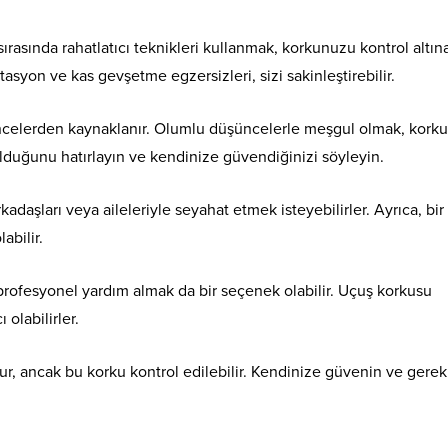
asında rahatlatıcı teknikleri kullanmak, korkunuzu kontrol altın
asyon ve kas gevşetme egzersizleri, sizi sakinleştirebilir.
ncelerden kaynaklanır. Olumlu düşüncelerle meşgul olmak, kork
olduğunu hatırlayın ve kendinize güvendiğinizi söyleyin.
daşları veya aileleriyle seyahat etmek isteyebilirler. Ayrıca, bir
abilir.
profesyonel yardım almak da bir seçenek olabilir. Uçuş korkusu
olabilirler.
ur, ancak bu korku kontrol edilebilir. Kendinize güvenin ve gerek