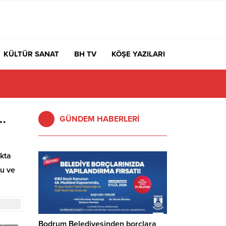
KÜLTÜR SANAT
BH TV
KÖŞE YAZILARI
…
GÜNDEM HABERLERİ
akta
su ve
Bodrum Belediyesinden borçlara