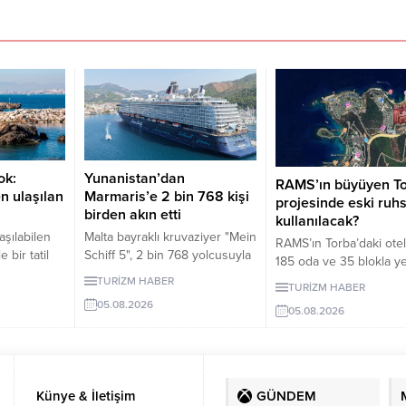
ok:
Yunanistan’dan
RAMS’ın büyüyen T
n ulaşılan
Marmaris’e 2 bin 768 kişi
projesinde eski ruhs
birden akın etti
kullanılacak?
şılabilen
Malta bayraklı kruvaziyer "Mein
RAMS’ın Torba’daki otel
e bir tatil
Schiff 5", 2 bin 768 yolcusuyla
185 oda ve 35 blokla y
eneyimler
Muğla'nın Marmaris ilçesine
gündeme geldi. Projeye
TURİZM HABER
TURİZM HABER
aları farklı
geldi.
286 metrekare orman va
05.08.2026
rdir? İşte
05.08.2026
Hazine alanı eklendi.
Künye & İletişim
GÜNDEM