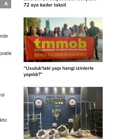
A
-
72 aya kadar taksit
mide
pratik
“Usuluk’taki yapı hangi izinlerle
yapıldı?”
rol
tır.