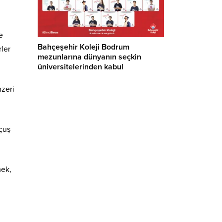
e
Bahçeşehir Koleji Bodrum
rler
mezunlarına dünyanın seçkin
üniversitelerinden kabul
nzeri
uçuş
mek,