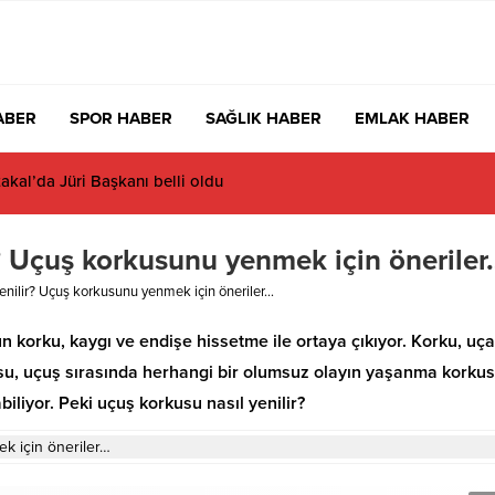
ABER
SPOR HABER
SAĞLIK HABER
EMLAK HABER
akal’da Jüri Başkanı belli oldu
r? Uçuş korkusunu yenmek için öneriler
enilir? Uçuş korkusunu yenmek için öneriler…
 korku, kaygı ve endişe hissetme ile ortaya çıkıyor. Korku, uç
su, uçuş sırasında herhangi bir olumsuz olayın yaşanma korku
biliyor. Peki uçuş korkusu nasıl yenilir?