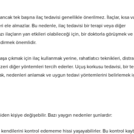
cak tek başına ilaç tedavisi genellikle önerilmez. İlaçlar, kısa 
i ele almazlar. Bu nedenle, ilaç tedavisi bir terapi veya diğer
bazı ilaçların yan etkileri olabileceği için, bir doktorla görüşmek ve 
dirmek önemlidir.
şa çıkmak için ilaç kullanmak yerine, rahatlatıcı teknikleri, distr
eri diğer yöntemleri tercih ederler. Uçuş korkusu tedavisi, bir te
mak, nedenleri anlamak ve uygun tedavi yöntemlerini belirlemek i
iden kişiye değişebilir. Bazı yaygın nedenler şunlardır:
 kendilerini kontrol edememe hissi yaşayabilirler. Bu kontrol kay