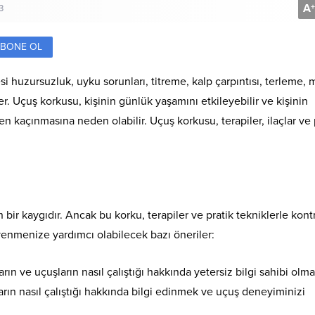
A
+
3
BONE OL
si huzursuzluk, uyku sorunları, titreme, kalp çarpıntısı, terleme, 
rler. Uçuş korkusu, kişinin günlük yaşamını etkileyebilir ve kişinin
n kaçınmasına neden olabilir. Uçuş korkusu, terapiler, ilaçlar ve 
bir kaygıdır. Ancak bu korku, terapiler ve pratik tekniklerle kont
u yenmenize yardımcı olabilecek bazı öneriler:
n ve uçuşların nasıl çalıştığı hakkında yetersiz bilgi sahibi olmak
ın nasıl çalıştığı hakkında bilgi edinmek ve uçuş deneyiminizi