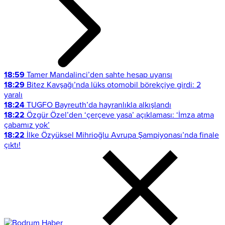
18:59
Tamer Mandalinci’den sahte hesap uyarısı
18:29
Bitez Kavşağı’nda lüks otomobil börekçiye girdi: 2
yaralı
18:24
TUGFO Bayreuth’da hayranlıkla alkışlandı
18:22
Özgür Özel’den ‘çerçeve yasa’ açıklaması: ‘İmza atma
çabamız yok’
18:22
İlke Özyüksel Mihrioğlu Avrupa Şampiyonası’nda finale
çıktı!