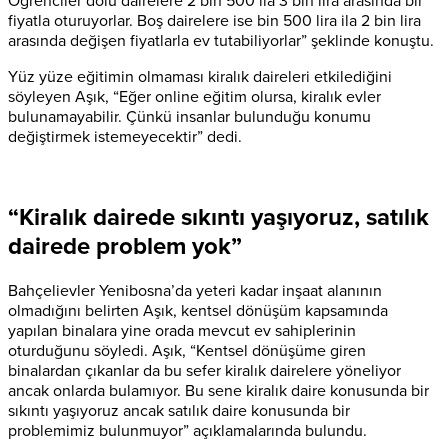
Öğrenciler dolu dairelere 2 bin 500 ila 3 bin lira arasında bir
fiyatla oturuyorlar. Boş dairelere ise bin 500 lira ila 2 bin lira
arasında değişen fiyatlarla ev tutabiliyorlar” şeklinde konuştu.
Yüz yüze eğitimin olmaması kiralık daireleri etkilediğini
söyleyen Aşık, “Eğer online eğitim olursa, kiralık evler
bulunamayabilir. Çünkü insanlar bulunduğu konumu
değiştirmek istemeyecektir” dedi.
“Kiralık dairede sıkıntı yaşıyoruz, satılık
dairede problem yok”
Bahçelievler Yenibosna’da yeteri kadar inşaat alanının
olmadığını belirten Aşık, kentsel dönüşüm kapsamında
yapılan binalara yine orada mevcut ev sahiplerinin
oturduğunu söyledi. Aşık, “Kentsel dönüşüme giren
binalardan çıkanlar da bu sefer kiralık dairelere yöneliyor
ancak onlarda bulamıyor. Bu sene kiralık daire konusunda bir
sıkıntı yaşıyoruz ancak satılık daire konusunda bir
problemimiz bulunmuyor” açıklamalarında bulundu.