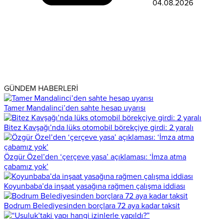
04.08.2026
GÜNDEM HABERLERİ
Tamer Mandalinci’den sahte hesap uyarısı
Bitez Kavşağı’nda lüks otomobil börekçiye girdi: 2 yaralı
Özgür Özel’den ‘çerçeve yasa’ açıklaması: ‘İmza atma
çabamız yok’
Koyunbaba’da inşaat yasağına rağmen çalışma iddiası
Bodrum Belediyesinden borçlara 72 aya kadar taksit