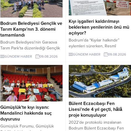
Kıyı işgalleri kaldırılmayı
Bodrum Belediyesi Gençlik ve
beklerken yenilerinin önü mü
Tarım Kampı’nın 3. dönemi
açılıyor?
tamamlandı
Bodrum’da “Kıyılar halkındır”
Bodrum Belediyesi'nin Garaova
eylemleri sürerken, Resmî
Tarım Park'ta düzenlediği Gençlik
Gazete’de yayımlanan
ve Tarım Kampı'nın 3. dönemi;
GÜNDEM HABER
09.08.2026
GÜNDEM HABER
09.08.2026
yönetmelikle kıyı ve sahil
lavanta hasadı, sürdürülebilir tarım
şeritlerinin ticari ünitelerle birlikte
eğitimleri ve Agro Bodrum Rotası
Bakanlığa bağlı kuruluşlara ve
ziyaretleriyle tamamlandı.
iştiraklerine kiralanmasının önü
Katılımcılara sertifika töreniyle
açıldı. Alanların daha sonra
belgeleri verildi.
üçüncü kişilere kullandırılmasını
engelleyen açık bir hüküm
bulunmaması yeni kıyı işgalleri
Bülent Eczacıbaşı Fen
endişesi yarattı.
Gümüşlük’te kıyı isyanı:
Lisesi’nde 4 yıl geçti, hâlâ
Mandalinci hakkında suç
proje konuşuluyor
duyurusu
2022’de protokolü imzalanan
Gümüşlük Forumu, Gümüşlük
Bodrum Bülent Eczacıbaşı Fen