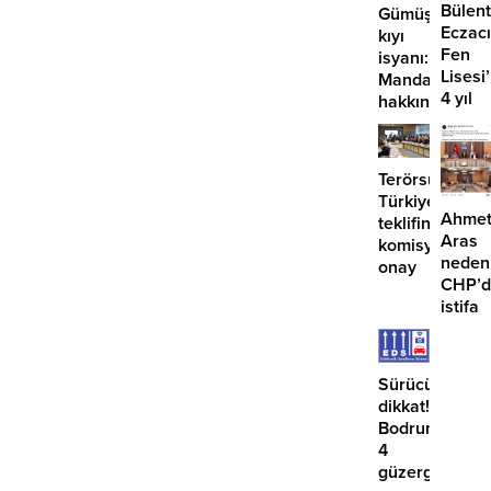
açılıyo
dönemi
Bülent
Gümüşlük’te
tamamlandı
Eczacı
kıyı
Fen
isyanı:
Lisesi
Mandalinci
4 yıl
hakkında
geçti,
suç
hâlâ
duyurusu
proje
Terörsüz
konuş
Türkiye
Ahme
teklifine
Aras
komisyondan
neden
onay
CHP’d
istifa
etmiyo
Sürücüler
dikkat!
Bodrum’da
4
güzergahta