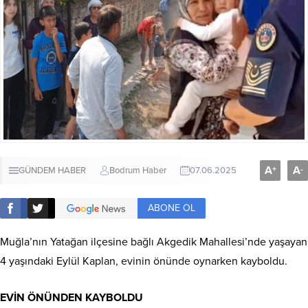
A
A
+
-
GÜNDEM HABER
Bodrum Haber
07.06.2025
ABONE OL
Muğla’nın Yatağan ilçesine bağlı Akgedik Mahallesi’nde yaşayan
4 yaşındaki Eylül Kaplan, evinin önünde oynarken kayboldu.
EVİN ÖNÜNDEN KAYBOLDU