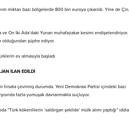
tırım miktarı bazı bölgelerde 800 bin euroya çıkarıldı. Yine de Çi
ya ve On İki Ada’daki Yunan muhafazakar kesimi endişelendiriyor. 
an olduğundan şüphe ediyor.
JAN İLAN EDİLDİ
ir fırsata çevirmiş durumda. Yeni Demokrasi Partisi içindeki bazı
arşısında fazla yumuşak davranmakla suçluyor.
da “Türk kökenlilerin ‘saldırgan şekilde’ mülk alımı yaptığı” iddia