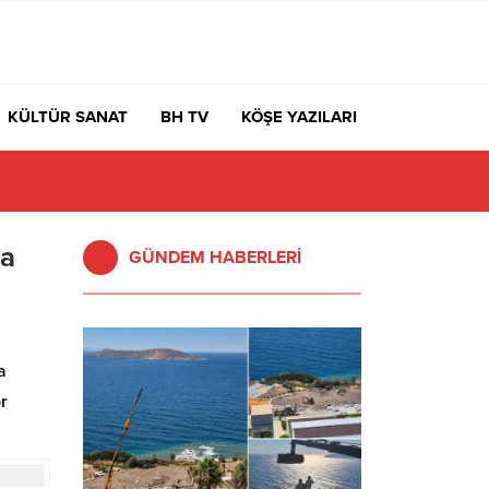
KÜLTÜR SANAT
BH TV
KÖŞE YAZILARI
la
GÜNDEM HABERLERİ
a
r