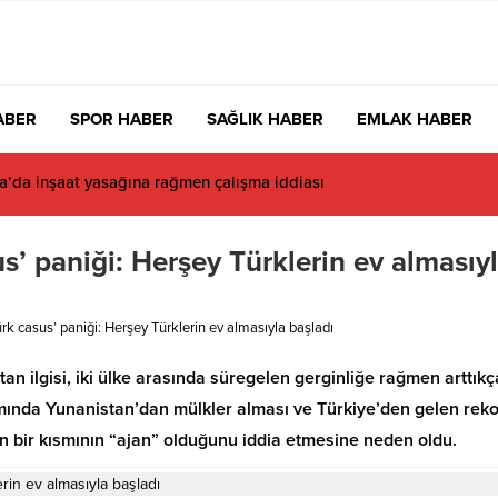
ABER
SPOR HABER
SAĞLIK HABER
EMLAK HABER
da inşaat yasağına rağmen çalışma iddiası
’ paniği: Herşey Türklerin ev almasıy
k casus’ paniği: Herşey Türklerin ev almasıyla başladı
tan ilgisi, iki ülke arasında süregelen gerginliğe rağmen arttıkç
samında Yunanistan’dan mülkler alması ve Türkiye’den gelen reko
ın bir kısmının “ajan” olduğunu iddia etmesine neden oldu.