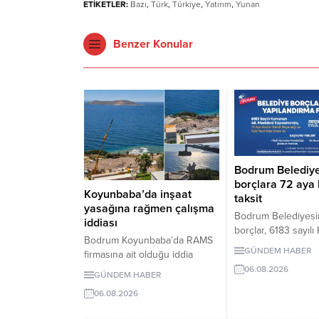
ETİKETLER:
Bazı
,
Türk
,
Türkiye
,
Yatırım
,
Yunan
Benzer Konular
Bodrum Belediy
borçlara 72 aya
Koyunbaba’da inşaat
taksit
yasağına rağmen çalışma
Bodrum Belediyesi
iddiası
borçlar, 6183 sayıl
Bodrum Koyunbaba’da RAMS
kapsamında yüzde 2
GÜNDEM HABER
firmasına ait olduğu iddia
faiziyle taksitlendir
edilen alanda, inşaat yasağı
06.08.2026
Gerçek kişiler için 
GÜNDEM HABER
döneminde peyzaj, yol yapımı
belirli koşulları sağ
06.08.2026
ve satıh düzeltme çalışmaları
kişiler için 72 aya k
yapıldığı ileri sürüldü.
uygulanacak. Son 