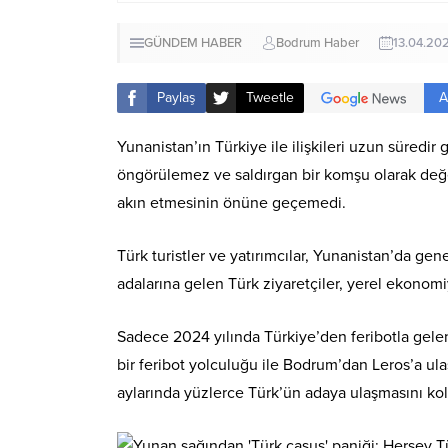
GÜNDEM HABER
Bodrum Haber
13.04.20
A
Paylaş
Tweetle
Yunanistan’ın Türkiye ile ilişkileri uzun süredir
öngörülemez ve saldırgan bir komşu olarak değer
akın etmesinin önüne geçemedi.
Türk turistler ve yatırımcılar, Yunanistan’da gen
adalarına gelen Türk ziyaretçiler, yerel ekonomi
Sadece 2024 yılında Türkiye’den feribotla gelen 
bir feribot yolculuğu ile Bodrum’dan Leros’a ula
aylarında yüzlerce Türk’ün adaya ulaşmasını kola