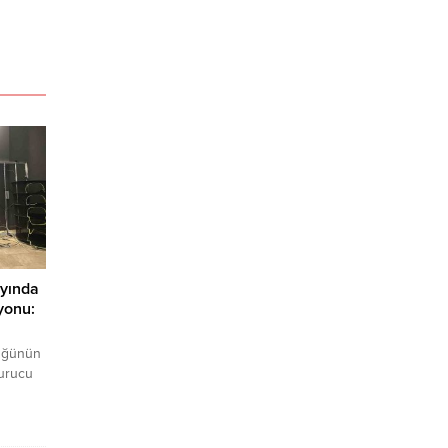
yında
yonu:
üğünün
urucu
şüpheli