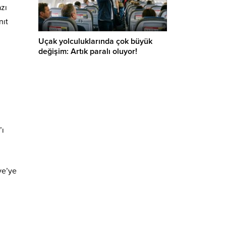
azı
nıt
Uçak yolculuklarında çok büyük
değişim: Artık paralı oluyor!
’ı
ye’ye