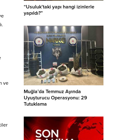
“Usuluk’taki yapı hangi izinlerle
yapıldı?”
ye
ı.
e
m ve
Muğla’da Temmuz Ayında
Uyuşturucu Operasyonu: 29
Tutuklama
iler