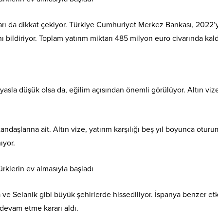
ları da dikkat çekiyor. Türkiye Cumhuriyet Merkez Bankası, 2022’
nı bildiriyor. Toplam yatırım miktarı 485 milyon euro civarında kald
yasla düşük olsa da, eğilim açısından önemli görülüyor. Altın viz
ndaşlarına ait. Altın vize, yatırım karşılığı beş yıl boyunca oturu
ıyor.
a ve Selanik gibi büyük şehirlerde hissediliyor. İspanya benzer etk
devam etme kararı aldı.