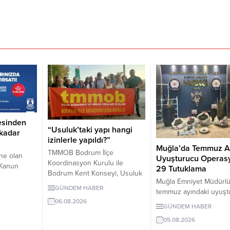
esinden
“Usuluk’taki yapı hangi
 kadar
izinlerle yapıldı?”
Muğla’da Temmuz A
TMMOB Bodrum İlçe
ne olan
Uyuşturucu Operas
Koordinasyon Kurulu ile
ı Kanun
29 Tutuklama
Bodrum Kent Konseyi, Usuluk
9 tecil
Muğla Emniyet Müdürl
Tabiat Parkı’ndaki “flamingo
ilebilecek.
GÜNDEM HABER
temmuz ayındaki uyuşt
yapısı” ve diğer uygulamaların
48 aya,
operasyonlarında 243 
06.08.2026
dayandığı izinlerin
layan tüzel
GÜNDEM HABER
gözaltına alındı, 29 kişi
açıklanmasını istedi. Yapılan
adar taksit
05.08.2026
tutuklandı.
açıklamada, geçmiş yargı
başvuru