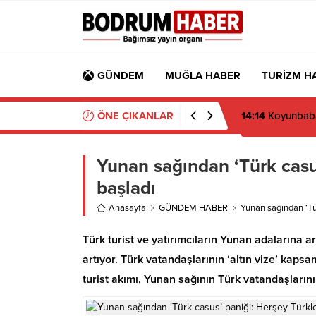
GÜNDEM
MUĞLA HABER
TURİZM H
ÖNE ÇIKANLAR
14:14
Koyunbaba’
Yunan sağından ‘Türk casus
başladı
Anasayfa
GÜNDEM HABER
Yunan sağından ‘Tür
Türk turist ve yatırımcıların Yunan adalarına ar
artıyor. Türk vatandaşlarının ‘altın vize’ kap
turist akımı, Yunan sağının Türk vatandaşların