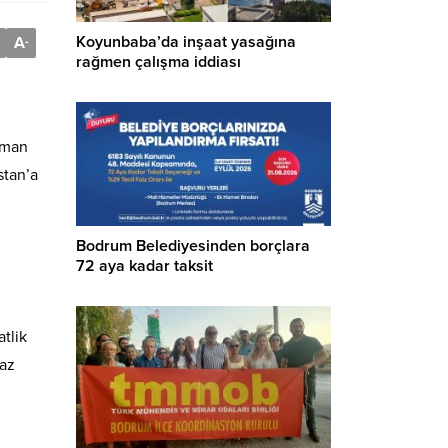
Koyunbaba’da inşaat yasağına
A
-
rağmen çalışma iddiası
zaman
stan’a
Bodrum Belediyesinden borçlara
72 aya kadar taksit
tlik
yaz