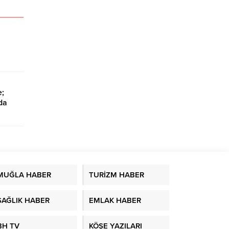
e;
da
MUĞLA HABER
TURİZM HABER
SAĞLIK HABER
EMLAK HABER
BH TV
KÖŞE YAZILARI