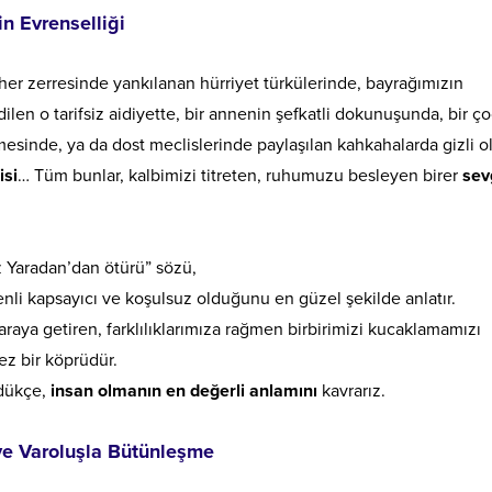
in Evrenselliği
her zerresinde yankılanan hürriyet türkülerinde, bayrağımızın
ilen o tarifsiz aidiyette, bir annenin şefkatli dokunuşunda, bir 
inde, ya da dost meclislerinde paylaşılan kahkahalarda gizli o
isi
… Tüm bunlar, kalbimizi titreten, ruhumuzu besleyen birer
sev
iz Yaradan’dan ötürü” sözü,
nli kapsayıcı ve koşulsuz olduğunu en güzel şekilde anlatır.
 araya getiren, farklılıklarımıza rağmen birbirimizi kucaklamamızı
z bir köprüdür.
dükçe,
insan olmanın en değerli anlamını
kavrarız.
ve Varoluşla Bütünleşme