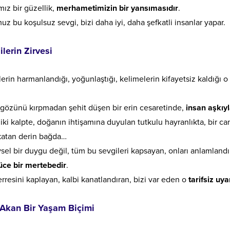
ız bir güzellik,
merhametimizin bir yansımasıdır
.
 bu koşulsuz sevgi, bizi daha iyi, daha şefkatli insanlar yapar.
lerin Zirvesi
erin harmanlandığı, yoğunlaştığı, kelimelerin kifayetsiz kaldığı o 
gözünü kırpmadan şehit düşen bir erin cesaretinde,
insan aşkıy
iki kalpte, doğanın ihtişamına duyulan tutkulu hayranlıkta, bir ca
katan derin bağda…
sel bir duygu değil, tüm bu sevgileri kapsayan, onları anlamlandı
üce bir mertebedir
.
rresini kaplayan, kalbi kanatlandıran, bizi var eden o
tarifsiz uya
 Akan Bir Yaşam Biçimi