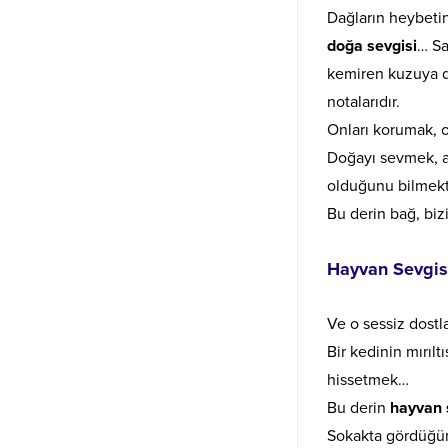
Dağların heybetin
doğa sevgisi
… Sa
kemiren kuzuya du
notalarıdır.
Onları korumak,
Doğayı sevmek, 
olduğunu bilmekti
Bu derin bağ, biz
Hayvan Sevgis
Ve o sessiz dostl
Bir kedinin mırıl
hissetmek…
Bu derin
hayvan 
Sokakta gördüğümü