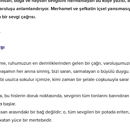
 İnsan, doğa ve hayvan sevgisini harmanlayan bu köşe yazısı, a
varoluşu anlamlandırıyor. Merhamet ve şefkatin içsel yansıması
bir sevgi çağrısı.
_
şı
e, ruhumuzun en derinliklerinden gelen bir çağrı, varoluşumu
yaşamın her anına sinmiş, bizi saran, sarmalayan o büyülü duygu.
gibi usulca sokulur içimize, kimi zaman bir şelale coşkusuyla sarar
a, bu hislerin doruk noktasında, sevginin tüm tonlarını barındıran
ı
başlar.
nsan arasındaki bir bağ değildir; o, tüm sevgileri bir potada eriten
katan yüce bir mertebedir.