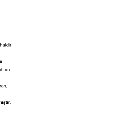
haldir
la
nlının
ran,
nıştır
.