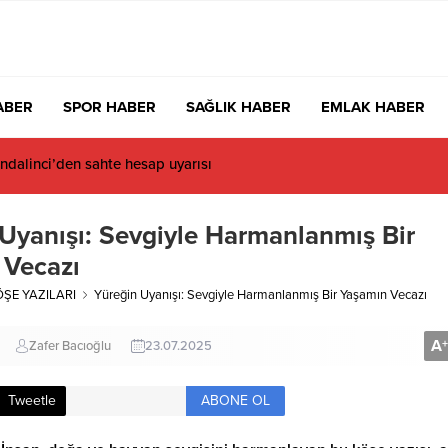
ABER
SPOR HABER
SAĞLIK HABER
EMLAK HABER
dalinci’den sahte hesap uyarısı
Uyanışı: Sevgiyle Harmanlanmış Bir
 Vecazı
ÖŞE YAZILARI
Yüreğin Uyanışı: Sevgiyle Harmanlanmış Bir Yaşamın Vecazı
A
+
Zafer Bacıoğlu
23.07.2025
ABONE OL
Tweetle