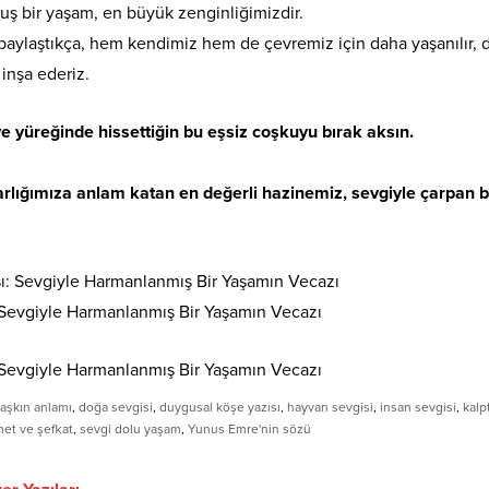
uş bir yaşam, en büyük zenginliğimizdir.
paylaştıkça, hem kendimiz hem de çevremiz için daha yaşanılır, 
 inşa ederiz.
ve yüreğinde hissettiğin bu eşsiz coşkuyu bırak aksın.
varlığımıza anlam katan en değerli hazinemiz, sevgiyle çarpan b
 Sevgiyle Harmanlanmış Bir Yaşamın Vecazı
 Sevgiyle Harmanlanmış Bir Yaşamın Vecazı
aşkın anlamı
,
doğa sevgisi
,
duygusal köşe yazısı
,
hayvan sevgisi
,
insan sevgisi
,
kalp
et ve şefkat
,
sevgi dolu yaşam
,
Yunus Emre'nin sözü