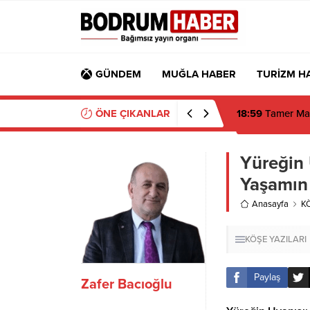
GÜNDEM
MUĞLA HABER
TURİZM H
ÖNE ÇIKANLAR
18:59
Tamer Man
Yüreğin 
Yaşamın
Anasayfa
K
KÖŞE YAZILARI
Paylaş
Zafer Bacıoğlu