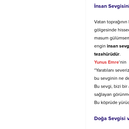
İnsan Sevgisin
Vatan toprağının 
gölgesinde hissed
masum gülümsemes
engin
insan sevg
tezahürüdür
.
Yunus Emre
‘nin
“Yaratılanı sever
bu sevginin ne de
Bu sevgi, bizi bir
sağlayan görünme
Bu köprüde yürü
Doğa Sevgisi 