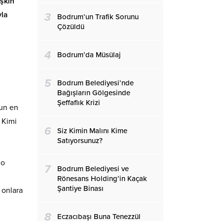
şkın
yla
3
Bodrum’un Trafik Sorunu
Çözüldü
4
Bodrum’da Müsülaj
5
Bodrum Belediyesi’nde
Bağışların Gölgesinde
Şeffaflık Krizi
zun en
 Kimi
6
Siz Kimin Malını Kime
Satıyorsunuz?
 o
7
Bodrum Belediyesi ve
Rönesans Holding’in Kaçak
Şantiye Binası
, onlara
8
Eczacıbaşı Buna Tenezzül