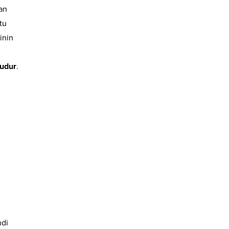
yan
tu
inin
cudur
.
ndi