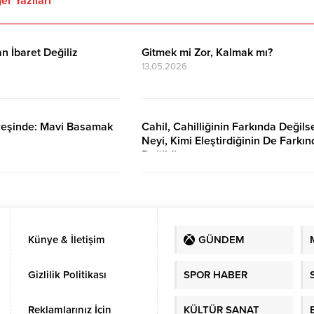
er Yazıları
n İbaret Değiliz
Gitmek mi Zor, Kalmak mı?
13.05.2026
Peşinde: Mavi Basamak
Cahil, Cahilliğinin Farkında Değils
Neyi, Kimi Eleştirdiğinin De Farkın
Değildir
16.03.2026
Künye & İletişim
GÜNDEM
Gizlilik Politikası
SPOR HABER
Reklamlarınız İçin
KÜLTÜR SANAT