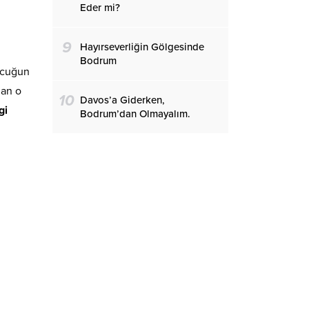
Eder mi?
9
Hayırseverliğin Gölgesinde
Bodrum
çocuğun
lan o
10
Davos’a Giderken,
gi
Bodrum’dan Olmayalım.