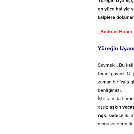
Yüreğin Uyanışı;
en yüce haliyle 
kalplere dokunan 
_
Bodrum Haber
Yüreğin Uyanı
Sevmek… Bu kelim
temel gayesi. O, 
zaman bir fısıltı 
benliğimizi.
İşte tam da burad
eşsiz
aşkın vecaz
Aşk
, sadece iki i
mana ve derinlik 