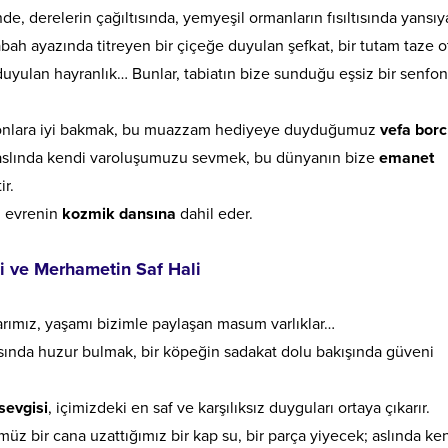
de, derelerin çağıltısında, yemyeşil ormanların fısıltısında yansı
bah ayazında titreyen bir çiçeğe duyulan şefkat, bir tutam taze o
yulan hayranlık… Bunlar, tabiatın bize sunduğu eşsiz bir senfon
 onlara iyi bakmak, bu muazzam hediyeye duyduğumuz
vefa bor
aslında kendi varoluşumuzu sevmek, bu dünyanın bize
emanet
r.
i evrenin
kozmik dansına
dahil eder.
i ve Merhametin Saf Hali
arımız, yaşamı bizimle paylaşan masum varlıklar…
tısında huzur bulmak, bir köpeğin sadakat dolu bakışında güveni
sevgisi
, içimizdeki en saf ve karşılıksız duyguları ortaya çıkarır.
z bir cana uzattığımız bir kap su, bir parça yiyecek; aslında ke