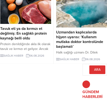
karşı koruyucu etkileriyle bilinen
alternatifler sunuyor.
kızılcık, bazı kanser türlerine karşı
koruyucu rol oynarken vücuttaki
iltihaplanmanın göstergelerinden
biri olan CRP seviyesinin
düşürülmesine destek oluyor.
Tavuk eti ya da kırmızı et
Uzmandan kaplıcalarda
değilmiş: En sağlıklı protein
hijyen uyarısı: ‘Kullanım
kaynağı belli oldu
mutlaka doktor kontrolünde
Protein denildiğinde akla ilk olarak
başlamalı’
tavuk ve kırmızı et geliyor. Ancak
Halk sağlığı uzmanı Dr. Dilek
bilim insanları, son yıllarda yapılan
SAĞLIK HABER
06.08.2026
Aslan, kaplıcaların kas ve iskelet
araştırmaların kurubaklagilleri daha
SAĞLIK HABER
06.08.2026
sistemi rahatsızlıkları ile stresin
sağlıklı bir protein kaynağı olarak
azaltılmasında yarar
öne çıkardığını belirtiyor. Özellikle
sağlayabileceğini ancak hijyen
mercimek, nohut ve fasulyenin
kurallarına uyulmaması ve bilinçsiz
hem yüksek protein hem de lif
kullanımın ciddi sağlık sorunlarına
içeriğiyle uzun vadeli sağlık
yol açabileceğini belirtti. Aslan,
açısından önemli avantajlar
kaplıca tedavisinin mutlaka sağlık
GÜNDEM
sunduğu ifade ediliyor.
çalışanlarının önerisiyle
HABERLERİ
uygulanması gerektiğini vurguladı.