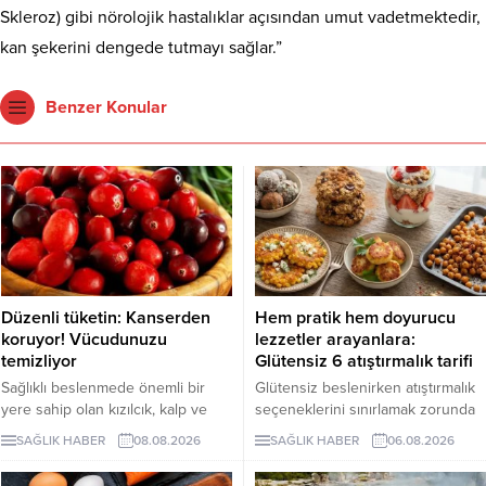
Skleroz) gibi nörolojik hastalıklar açısından umut vadetmektedir,
kan şekerini dengede tutmayı sağlar.”
Benzer Konular
Düzenli tüketin: Kanserden
Hem pratik hem doyurucu
koruyor! Vücudunuzu
lezzetler arayanlara:
temizliyor
Glütensiz 6 atıştırmalık tarifi
Sağlıklı beslenmede önemli bir
Glütensiz beslenirken atıştırmalık
yere sahip olan kızılcık, kalp ve
seçeneklerini sınırlamak zorunda
damar sistemini desteklerken
değilsiniz. Evde kolayca
SAĞLIK HABER
08.08.2026
SAĞLIK HABER
06.08.2026
bağışıklık sisteminin güçlenmesine
hazırlayabileceğiniz bu 5 glütensiz
de katkı sağlıyor. Enfeksiyonlara
tarif, hem pratik hem de lezzetli