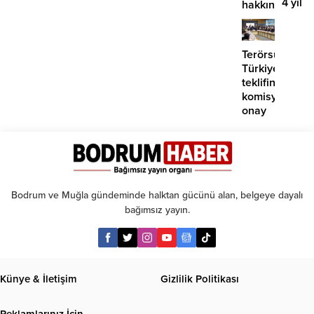
4 yıl
hakkında
geçti,
suç
hâlâ
duyurusu
proje
Terörsüz
konuş
Türkiye
teklifine
komisyondan
onay
Bodrum ve Muğla gündeminde halktan gücünü alan, belgeye dayalı
bağımsız yayın.
Künye & İletişim
Gizlilik Politikası