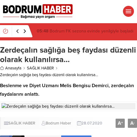
05:35
Bodrum’da Gaz Sızıntısı: 15 Kişi Hastaneye
Kaldırıldı
Zerdeçalın sağlığa beş faydası düzenli
olarak kullanılırsa…
Anasayfa
SAĞLIK HABER
Zerdeçalın sağlığa beş faydası düzenli olarak kullanılırsa…
Beslenme ve Diyet Uzmanı Melis Bengisu Demirci, zerdeçalın
faydalarını anlattı.
A
A
+
-
SAĞLIK HABER
Bodrum Haber
28.07.2020