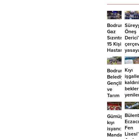
Bodrum’da
Sürey
Gaz
Öneş
Sızıntısı:
Derici
15 Kişi
çerçe
Hastaneye
yasay
Kaldırıldı
“hayır
Kıyı
Bodrum
işgalle
Belediyesi
kaldır
Gençlik
bekle
ve
yenile
Tarım
önü
Kampı’nın
mü
3.
açılıyo
dönemi
Bülent
Gümüşlük’te
tamamlandı
Eczacı
kıyı
Fen
isyanı:
Lisesi
Mandalinci