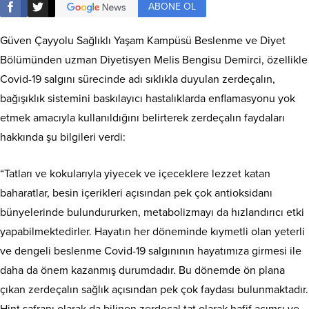
ABONE OL
Güven Çayyolu Sağlıklı Yaşam Kampüsü Beslenme ve Diyet
Bölümünden uzman Diyetisyen Melis Bengisu Demirci, özellikle
Covid-19 salgını sürecinde adı sıklıkla duyulan zerdeçalın,
bağışıklık sistemini baskılayıcı hastalıklarda enflamasyonu yok
etmek amacıyla kullanıldığını belirterek zerdeçalın faydaları
hakkında şu bilgileri verdi:
“Tatları ve kokularıyla yiyecek ve içeceklere lezzet katan
baharatlar, besin içerikleri açısından pek çok antioksidanı
bünyelerinde bulundururken, metabolizmayı da hızlandırıcı etki
yapabilmektedirler. Hayatın her döneminde kıymetli olan yeterli
ve dengeli beslenme Covid-19 salgınının hayatımıza girmesi ile
daha da önem kazanmış durumdadır. Bu dönemde ön plana
çıkan zerdeçalın sağlık açısından pek çok faydası bulunmaktadır.
Hint safranı olarak da bilinen zerdeçal tat olarak hafif acımsı ve