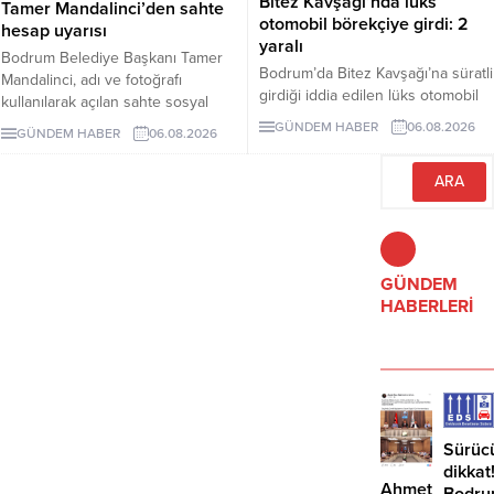
Bitez Kavşağı’nda lüks
Tamer Mandalinci’den sahte
otomobil börekçiye girdi: 2
hesap uyarısı
yaralı
Bodrum Belediye Başkanı Tamer
Bodrum’da Bitez Kavşağı’na süratli
Mandalinci, adı ve fotoğrafı
girdiği iddia edilen lüks otomobil
kullanılarak açılan sahte sosyal
börekçiye girdi. Kazada sürücü ve
medya hesaplarına karşı uyarıda
GÜNDEM HABER
06.08.2026
GÜNDEM HABER
06.08.2026
yolcu yaralandı.
bulundu. Mandalinci, tek resmî
hesabının @tamermandalinci
olduğunu açıkladı.
GÜNDEM
HABERLERİ
Sürüc
dikkat
Ahmet
Bodru