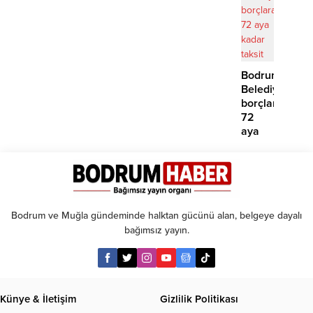
yok’
Bodrum
Belediyesinde
borçlara
72
aya
kadar
taksit
Bodrum ve Muğla gündeminde halktan gücünü alan, belgeye dayalı
bağımsız yayın.
Künye & İletişim
Gizlilik Politikası