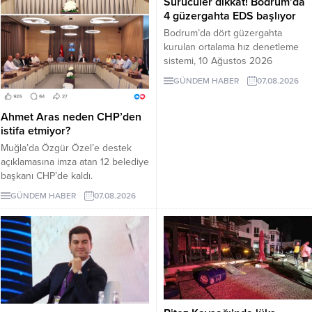
Sürücüler dikkat! Bodrum’da
4 güzergahta EDS başlıyor
Bodrum’da dört güzergahta
kurulan ortalama hız denetleme
sistemi, 10 Ağustos 2026
Pazartesi günü devreye girecek.
GÜNDEM HABER
07.08.2026
İşte EDS uygulanacak yollar.
Ahmet Aras neden CHP’den
istifa etmiyor?
Muğla’da Özgür Özel’e destek
açıklamasına imza atan 12 belediye
başkanı CHP’de kaldı.
Milletvekilleri Yeni Parti’ye
GÜNDEM HABER
07.08.2026
geçerken belediye başkanlarının
tutumu ve CHP yönetiminin
sessizliği tartışılıyor.