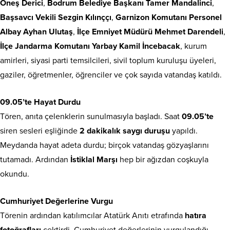
Öneş Derici
,
Bodrum Belediye Başkanı Tamer Mandalinci
,
Başsavcı Vekili Sezgin Kılınççı
,
Garnizon Komutanı Personel
Albay Ayhan Ulutaş
,
İlçe Emniyet Müdürü Mehmet Darendeli
,
İlçe Jandarma Komutanı Yarbay Kamil İncebacak
, kurum
amirleri, siyasi parti temsilcileri, sivil toplum kuruluşu üyeleri,
gaziler, öğretmenler, öğrenciler ve çok sayıda vatandaş katıldı.
09.05’te Hayat Durdu
Tören, anıta çelenklerin sunulmasıyla başladı. Saat
09.05’te
siren sesleri eşliğinde
2 dakikalık saygı duruşu
yapıldı.
Meydanda hayat adeta durdu; birçok vatandaş gözyaşlarını
tutamadı. Ardından
İstiklal Marşı
hep bir ağızdan coşkuyla
okundu.
Cumhuriyet Değerlerine Vurgu
Törenin ardından katılımcılar Atatürk Anıtı etrafında
hatıra
fotoğrafları
çektirdi. Cumhuriyet değerlerinin vurgulandığı