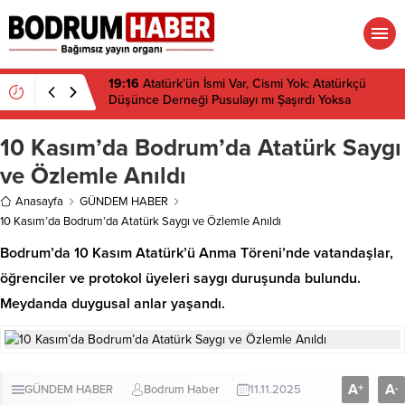
19:16
Atatürk’ün İsmi Var, Cismi Yok: Atatürkçü
Düşünce Derneği Pusulayı mı Şaşırdı Yoksa
Navigasyon mu Bozuldu?
10 Kasım’da Bodrum’da Atatürk Saygı
ve Özlemle Anıldı
Anasayfa
GÜNDEM HABER
10 Kasım’da Bodrum’da Atatürk Saygı ve Özlemle Anıldı
Bodrum’da 10 Kasım Atatürk’ü Anma Töreni’nde vatandaşlar,
öğrenciler ve protokol üyeleri saygı duruşunda bulundu.
Meydanda duygusal anlar yaşandı.
A
A
+
-
GÜNDEM HABER
Bodrum Haber
11.11.2025