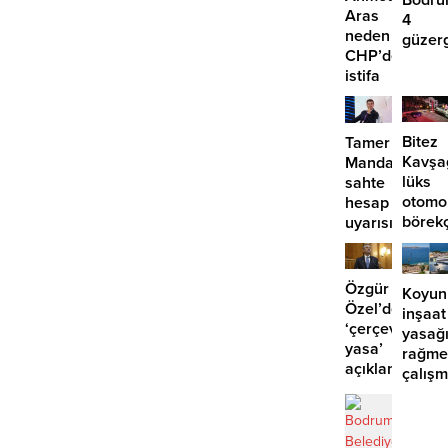
Aras
4
neden
güzer
CHP’den
EDS
istifa
başlıy
etmiyor?
Bitez
Tamer
Kavşa
Mandalinci’de
lüks
sahte
otomo
hesap
börek
uyarısı
girdi:
2
yaralı
Özgür
Koyun
Özel’den
inşaat
‘çerçeve
yasağ
yasa’
rağme
açıklaması:
çalış
‘İmza
iddias
atma
çabamız