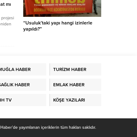
at mı
 projesi
“Usuluk’taki yapı hangi izinlerle
eniden
yapıldı?”
 17 bin
sıflı
MUĞLA HABER
TURİZM HABER
SAĞLIK HABER
EMLAK HABER
BH TV
KÖŞE YAZILARI
r’de yayımlanan içeriklerin tüm hakları saklıdır.