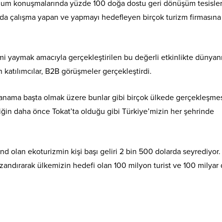
unum konuşmalarında yüzde 100 doğa dostu geri dönüşüm tesisler
a çalışma yapan ve yapmayı hedefleyen birçok turizm firmasına
mi yaymak amacıyla gerçekleştirilen bu değerli etkinlikte dünyan
 katılımcılar, B2B görüşmeler gerçekleştirdi.
r, Panama başta olmak üzere bunlar gibi birçok ülkede gerçekleşme
iğin daha önce Tokat’ta olduğu gibi Türkiye’mizin her şehrinde
d olan ekoturizmin kişi başı geliri 2 bin 500 dolarda seyrediyor.
azandırarak ülkemizin hedefi olan 100 milyon turist ve 100 milyar 