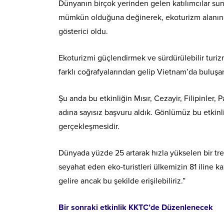
Dünyanın birçok yerinden gelen katılımcılar s
mümkün olduğuna değinerek, ekoturizm alanınd
gösterici oldu.
Ekoturizmi güçlendirmek ve sürdürülebilir turiz
farklı coğrafyalarından gelip Vietnam’da buluşan
Şu anda bu etkinliğin Mısır, Cezayir, Filipinle
adına sayısız başvuru aldık. Gönlümüz bu etkinl
gerçekleşmesidir.
Dünyada yüzde 25 artarak hızla yükselen bir tren
seyahat eden eko-turistleri ülkemizin 81 iline k
gelire ancak bu şekilde erişilebiliriz.”
Bir sonraki etkinlik KKTC’de Düzenlenecek