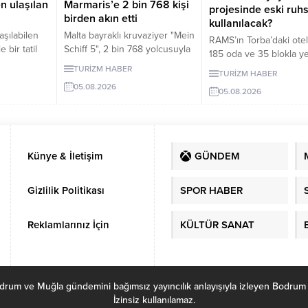
n ulaşılan
Marmaris’e 2 bin 768 kişi
projesinde eski ruhs
birden akın etti
kullanılacak?
şılabilen
Malta bayraklı kruvaziyer "Mein
RAMS’ın Torba’daki otel
e bir tatil
Schiff 5", 2 bin 768 yolcusuyla
185 oda ve 35 blokla y
eneyimler
Muğla'nın Marmaris ilçesine
gündeme geldi. Projeye
TURİZM HABER
TURİZM HABER
aları farklı
geldi.
286 metrekare orman va
05.08.2026
rdir? İşte
05.08.2026
Hazine alanı eklendi.
Künye & İletişim
GÜNDEM
Gizlilik Politikası
SPOR HABER
Reklamlarınız İçin
KÜLTÜR SANAT
ve Muğla gündemini bağımsız yayıncılık anlayışıyla izleyen Bodrum Habe
İzinsiz kullanılamaz.