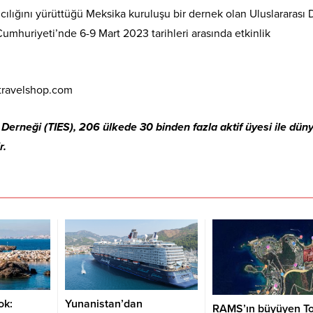
lığını yürüttüğü Meksika kuruluşu bir dernek olan Uluslararası
Cumhuriyeti’nde 6-9 Mart 2023 tarihleri arasında etkinlik
ravelshop.com
erneği (TIES), 206 ülkede 30 binden fazla aktif üyesi ile dün
r.
ok:
Yunanistan’dan
RAMS’ın büyüyen T