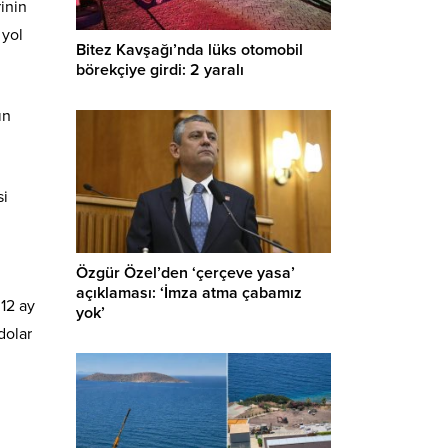
inin
 yol
Bitez Kavşağı’nda lüks otomobil
börekçiye girdi: 2 yaralı
ın
si
Özgür Özel’den ‘çerçeve yasa’
açıklaması: ‘İmza atma çabamız
 12 ay
yok’
dolar