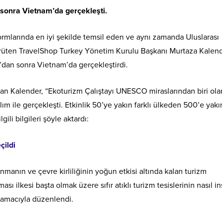
n sonra Vietnam’da gerçekleşti.
ormlarında en iyi şekilde temsil eden ve aynı zamanda Uluslarası
ürüten TravelShop Turkey Yönetim Kurulu Başkanı Murtaza Kalend
at’dan sonra Vietnam’da gerçekleştirdi.
lan Kalender, “Ekoturizm Çalıştayı UNESCO miraslarından biri ola
m ile gerçekleşti. Etkinlik 50’ye yakın farklı ülkeden 500’e yakı
gili bilgileri şöyle aktardı:
çildi
nmanın ve çevre kirliliğinin yoğun etkisi altında kalan turizm
ı ilkesi başta olmak üzere sıfır atıklı turizm tesislerinin nasıl in
k amacıyla düzenlendi.