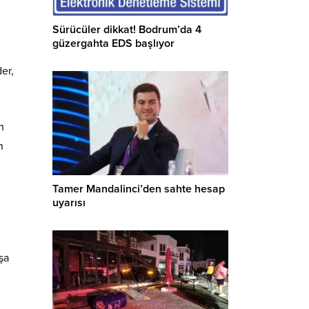
Sürücüler dikkat! Bodrum’da 4
güzergahta EDS başlıyor
er,
n
n
Tamer Mandalinci’den sahte hesap
uyarısı
şa