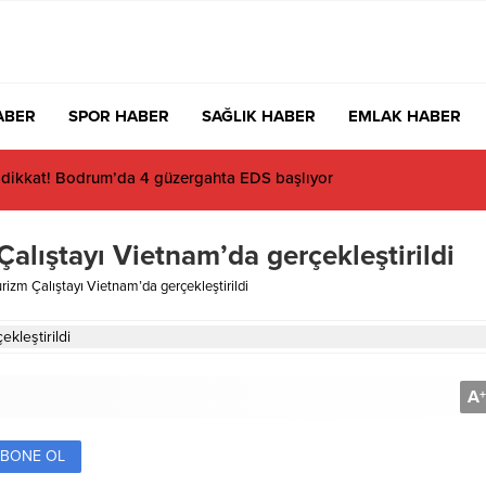
ABER
SPOR HABER
SAĞLIK HABER
EMLAK HABER
dalinci’den sahte hesap uyarısı
Çalıştayı Vietnam’da gerçekleştirildi
urizm Çalıştayı Vietnam’da gerçekleştirildi
A
+
BONE OL