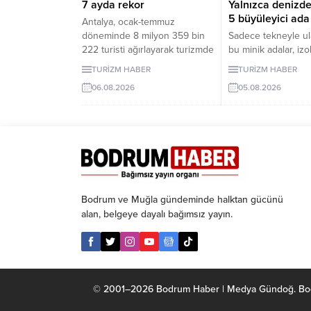
7 ayda rekor
Yalnızca denizde
5 büyüleyici ada
Antalya, ocak-temmuz
döneminde 8 milyon 359 bin
Sadece tekneyle ula
222 turisti ağırlayarak turizmde
bu minik adalar, izol
hareketli bir dönemi geride
arayanlara eşsiz d
TURİZM HABER
TURİZM HABER
bıraktı. 1 milyon 979 bin
sunuyor. Peki, bu ad
06.08.2026
05.08.2026
ziyaretçiyle listenin ilk
kılan özellikler nele
sırasında yer alan Ruslar,
yanıtı...
kente gelen her 4 turistten
birini oluşturdu.
Bodrum ve Muğla gündeminde halktan gücünü
alan, belgeye dayalı bağımsız yayın.
© 2001–2026 Bodrum Haber | Medya Gündoğ. Bodrum 