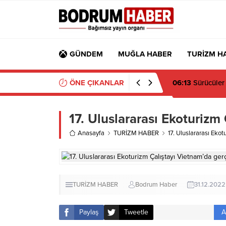
GÜNDEM
MUĞLA HABER
TURİZM H
ÖNE ÇIKANLAR
18:59
Tamer Man
17. Uluslararası Ekoturizm 
Anasayfa
TURİZM HABER
17. Uluslararası Ekot
TURİZM HABER
Bodrum Haber
31.12.2022
A
Paylaş
Tweetle