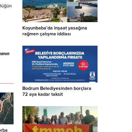
 Düğün
Koyunbaba’da inşaat yasağına
rağmen çalışma iddiası
yanın
Bodrum Belediyesinden borçlara
72 aya kadar taksit
orba