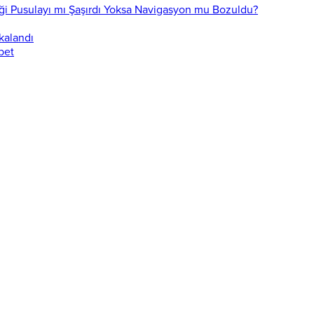
ği Pusulayı mı Şaşırdı Yoksa Navigasyon mu Bozuldu?
akalandı
bet