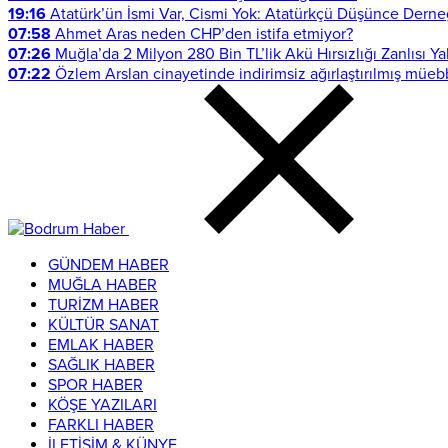
19:16
Atatürk’ün İsmi Var, Cismi Yok: Atatürkçü Düşünce Derne
07:58
Ahmet Aras neden CHP’den istifa etmiyor?
07:26
Muğla’da 2 Milyon 280 Bin TL’lik Akü Hırsızlığı Zanlısı Y
07:22
Özlem Arslan cinayetinde indirimsiz ağırlaştırılmış müeb
GÜNDEM HABER
MUĞLA HABER
TURİZM HABER
KÜLTÜR SANAT
EMLAK HABER
SAĞLIK HABER
SPOR HABER
KÖŞE YAZILARI
FARKLI HABER
İLETİŞİM & KÜNYE