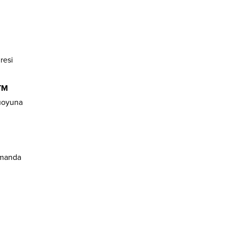
resi
TM
muoyuna
amanda