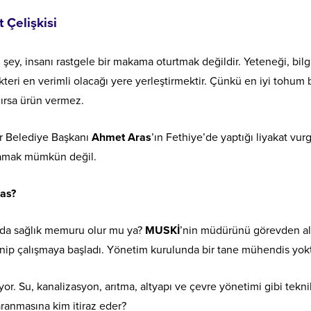
t Çelişkisi
 şey, insanı rastgele bir makama oturtmak değildir. Yeteneği, bilgi
teri en verimli olacağı yere yerleştirmektir. Çünkü en iyi tohum 
lırsa ürün vermez.
r Belediye Başkanı
Ahmet Aras
’ın Fethiye’de yaptığı liyakat vu
lmamak mümkün değil.
ras?
da sağlık memuru olur mu ya?
MUSKİ
’nin müdürünü görevden al
enip çalışmaya başladı. Yönetim kurulunda bir tane mühendis yokt
or. Su, kanalizasyon, arıtma, altyapı ve çevre yönetimi gibi tekni
ranmasına kim itiraz eder?