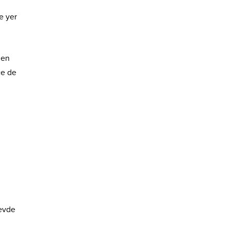
e yer
den
ce de
revde