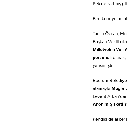
Pek ders almış g
Ben konuyu anlata
Tansu Özcan, Muğl
Başkan Vekili ola
Milletvekili Veli 
personeli
olarak,
yansımıştı.
Bodrum Belediyesi
atamayla
Muğla B
Levent Arkan’da
Anonim Şirketi Y
Kendisi de asker 