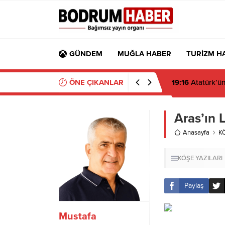
GÜNDEM
MUĞLA HABER
TURİZM H
ÖNE ÇIKANLAR
07:58
Ahmet Ara
Aras’ın L
Anasayfa
K
KÖŞE YAZILARI
Paylaş
Mustafa