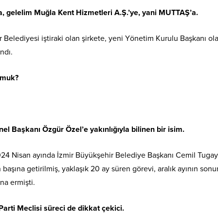
a, gelelim Muğla Kent Hizmetleri A.Ş.’ye, yani MUTTAŞ’a.
Belediyesi iştiraki olan şirkete, yeni Yönetim Kurulu Başkanı ol
ndı.
amuk?
el Başkanı Özgür Özel’e yakınlığıyla bilinen bir isim.
4 Nisan ayında İzmir Büyükşehir Belediye Başkanı Cemil Tugay
 başına getirilmiş, yaklaşık 20 ay süren görevi, aralık ayının son
na ermişti.
rti Meclisi süreci de dikkat çekici.