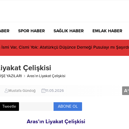
ABER
SPOR HABER
SAĞLIK HABER
EMLAK HABER
s neden CHP’den istifa etmiyor?
iyakat Çelişkisi
ÖŞE YAZILARI
Aras’ın Liyakat Çelişkisi
A
+
Mustafa Gündoğ
11.05.2026
ABONE OL
Tweetle