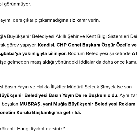
ibi görünmüyor.
yım, ders çıkarıp çıkarmadığına siz karar verin.
a Büyükşehir Belediyesi Akıllı Şehir ve Kent Bilgi Sistemleri Dai
rak görev yapıyor.
Kendisi, CHP Genel Başkanı Özgür Özel’e ve
Ağbaba’ya yakınlığıyla biliniyor.
Bodrum Belediyesi şirketinde
A
 işe gelmeden maaş aldığı yönündeki iddialar da daha önce ka
 Basın Yayın ve Halkla İlişkiler Müdürü Selçuk Şimşek ise son
üyükşehir Belediyesi Basın Yayın Daire Başkanı oldu
. Aynı z
n boşalan
MUBRAŞ, yani Muğla Büyükşehir Belediyesi Reklam
önetim Kurulu Başkanlığı’na getirildi.
kökenli. Hangi liyakat dersiniz?