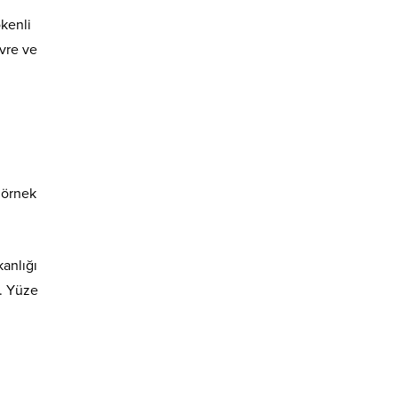
kenli
evre ve
 örnek
anlığı
. Yüze