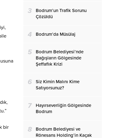
3
Bodrum’un Trafik Sorunu
Çözüldü
yi,
4
Bodrum’da Müsülaj
bile
5
Bodrum Belediyesi’nde
Bağışların Gölgesinde
rgusuna
Şeffaflık Krizi
6
Siz Kimin Malını Kime
Satıyorsunuz?
dık,
7
Hayırseverliğin Gölgesinde
u.”
Bodrum
k bir
8
Bodrum Belediyesi ve
Rönesans Holding’in Kaçak