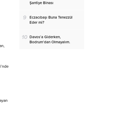
Şantiye Binası
9
Eczacıbaşı Buna Tenezzül
Eder mi?
10
Davos’a Giderken,
Bodrum’dan Olmayalım.
an,
i’nde
layan