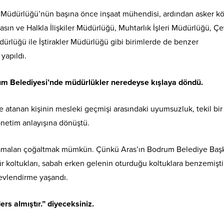
ri Müdürlüğü’nün başına önce inşaat mühendisi, ardından asker kö
 Basın ve Halkla İlişkiler Müdürlüğü, Muhtarlık İşleri Müdürlüğü, Ç
üdürlüğü ile İştirakler Müdürlüğü gibi birimlerde de benzer
yapıldı.
m Belediyesi’nde müdürlükler neredeyse kışlaya döndü.
le atanan kişinin mesleki geçmişi arasındaki uyumsuzluk, tekil bir
önetim anlayışına dönüştü.
amaları çoğaltmak mümkün. Çünkü Aras’ın Bodrum Belediye Başk
koltukları, sabah erken gelenin oturduğu koltuklara benzemişti
evlendirme yaşandı.
rs almıştır.” diyeceksiniz.