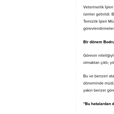
Veterinerlik İşle
isimler getirildi.
Temizlik İşleri M
görevlendirmeler 
Bir dönem Bodru
Görevin niteliğiy
olmaktan çıktı; y
Bu ve benzeri at
döneminde müdür 
yakın benzer gör
“Bu hatalardan de