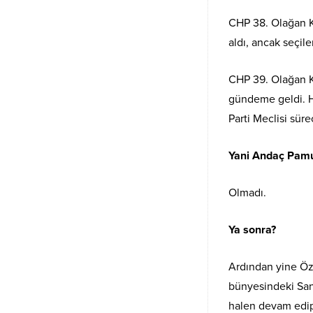
CHP 38. Olağan Ku
aldı, ancak seçil
CHP 39. Olağan Ku
gündeme geldi. H
Parti Meclisi sürec
Yani Andaç Pamuk,
Olmadı.
Ya sonra?
Ardından yine Öz
bünyesindeki Sana
halen devam edip