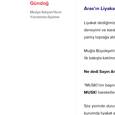
Gündoğ
Aras’ın Liyaka
Medya İletişim/Yerel
Yönetimler/İşletme
Liyakat dediğimiz
deneyimi ve karak
yanlış toprağa atı
Muğla Büyükşehi
ilk bakışta katı
Ne dedi Sayın A
“MUSKİ’nin başın
MUSK
İ hareketl
Söz yerinde duruy
kurumda liyakat a