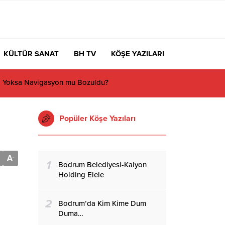
KÜLTÜR SANAT
BH TV
KÖŞE YAZILARI
Popüler Köşe Yazıları
A
-
1
Bodrum Belediyesi-Kalyon
Holding Elele
2
Bodrum’da Kim Kime Dum
Duma…