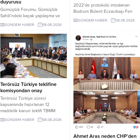
duyurusu
2022’de protokolü imzalanan
Gümüşlük Forumu, Gümüşlük
Bodrum Bülent Eczacıbaşı Fen
Sahili’ndeki kaçak yapılaşma ve
Lisesi için dört yıl sonra hâlâ proje
GÜNDEM HABER
08.08.2026
Çayıraltı Halk Plajı’ndaki işgal
süreci görüşülüyor. Okulun ne
GÜNDEM HABER
08.08.2026
iddiaları nedeniyle Bodrum
zaman tamamlanacağı ve öğrenci
Belediye Başkanı Tamer
kabul edeceği belirsiz.
Mandalinci hakkında suç
duyurusunda bulundu.
Terörsüz Türkiye teklifine
komisyondan onay
Terörsüz Türkiye süreci
kapsamında hazırlanan 12
maddelik kanun teklifi TBMM
Adalet Komisyonunda kabul edildi.
GÜNDEM HABER
08.08.2026
Teklif 5 ve 10 yıllık erteleme
düzenlemeleri içeriyor.
Ahmet Aras neden CHP’den