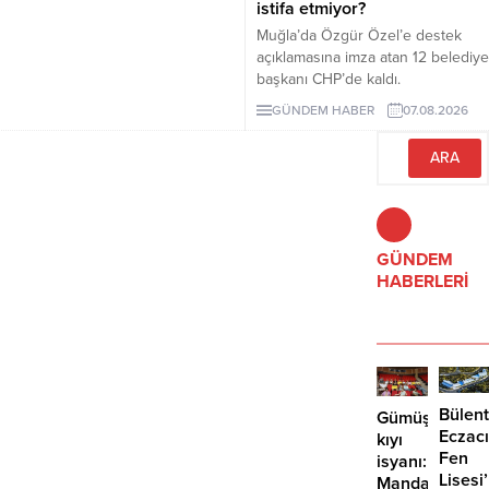
istifa etmiyor?
Muğla’da Özgür Özel’e destek
açıklamasına imza atan 12 belediye
başkanı CHP’de kaldı.
Milletvekilleri Yeni Parti’ye
GÜNDEM HABER
07.08.2026
geçerken belediye başkanlarının
tutumu ve CHP yönetiminin
sessizliği tartışılıyor.
GÜNDEM
HABERLERİ
Bülent
Gümüşlük’te
Eczacı
kıyı
Fen
isyanı:
Lisesi
Mandalinci