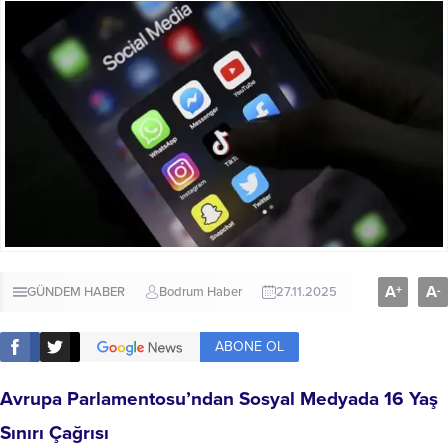
A
A
+
-
GÜNDEM HABER
Bodrum Haber
27.11.2025
ABONE OL
Avrupa Parlamentosu’ndan Sosyal Medyada 16 Yaş
Sınırı Çağrısı