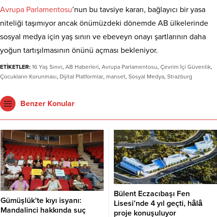
Avrupa Parlamentosu
’nun bu tavsiye kararı, bağlayıcı bir yasa
niteliği taşımıyor ancak önümüzdeki dönemde AB ülkelerinde
sosyal medya için yaş sınırı ve ebeveyn onayı şartlarının daha
yoğun tartışılmasının önünü açması bekleniyor.
ETİKETLER:
16 Yaş Sınırı
,
AB Haberleri
,
Avrupa Parlamentosu
,
Çevrim İçi Güvenlik
,
Çocukların Korunması
,
Dijital Platformlar
,
manset
,
Sosyal Medya
,
Strazburg
Benzer Konular
Bülent Eczacıbaşı Fen
Gümüşlük’te kıyı isyanı:
Lisesi’nde 4 yıl geçti, hâlâ
Mandalinci hakkında suç
proje konuşuluyor