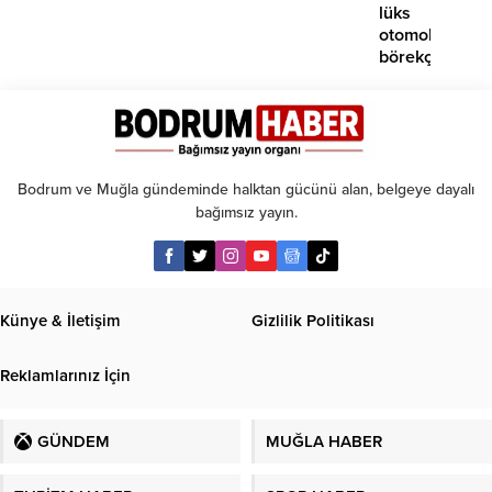
lüks
otomobil
börekçiye
girdi:
2
yaralı
Bodrum ve Muğla gündeminde halktan gücünü alan, belgeye dayalı
bağımsız yayın.
Künye & İletişim
Gizlilik Politikası
Reklamlarınız İçin
GÜNDEM
MUĞLA HABER