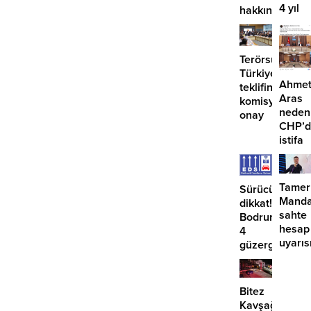
4 yıl
hakkında
geçti,
suç
hâlâ
duyurusu
proje
Terörsüz
konuş
Türkiye
Ahme
teklifine
Aras
komisyondan
neden
onay
CHP’d
istifa
etmiyo
Tamer
Sürücüler
Manda
dikkat!
sahte
Bodrum’da
hesap
4
uyarıs
güzergahta
EDS
başlıyor
Bitez
Kavşağı’nda