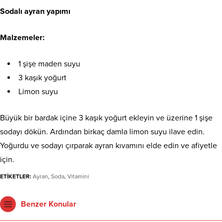
Sodalı ayran yapımı
Malzemeler:
1 şişe maden suyu
3 kaşık yoğurt
Limon suyu
Büyük bir bardak içine 3 kaşık yoğurt ekleyin ve üzerine 1 şişe
sodayı dökün. Ardından birkaç damla limon suyu ilave edin.
Yoğurdu ve sodayı çırparak ayran kıvamını elde edin ve afiyetle
için.
ETİKETLER:
Ayran
,
Soda
,
Vitamini
Benzer Konular