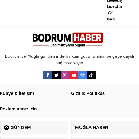
Belediyesinde
borçlara
72
aya
kadar
taksit
Bodrum ve Muğla gündeminde halktan gücünü alan, belgeye dayalı
bağımsız yayın.
Künye & İletişim
Gizlilik Politikası
Reklamlarınız İçin
GÜNDEM
MUĞLA HABER