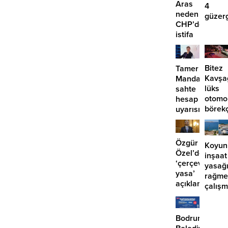
Aras
4
neden
güzer
CHP’den
EDS
istifa
başlıy
etmiyor?
Bitez
Tamer
Kavşa
Mandalinci’de
lüks
sahte
otomo
hesap
börek
uyarısı
girdi:
2
yaralı
Özgür
Koyun
Özel’den
inşaat
‘çerçeve
yasağ
yasa’
rağme
açıklaması:
çalış
‘İmza
iddias
atma
çabamız
Bodrum
yok’