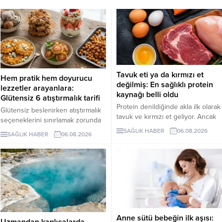
Tavuk eti ya da kırmızı et
Hem pratik hem doyurucu
değilmiş: En sağlıklı protein
lezzetler arayanlara:
kaynağı belli oldu
Glütensiz 6 atıştırmalık tarifi
Protein denildiğinde akla ilk olarak
Glütensiz beslenirken atıştırmalık
tavuk ve kırmızı et geliyor. Ancak
seçeneklerini sınırlamak zorunda
bilim insanları, son yıllarda yapılan
değilsiniz. Evde kolayca
SAĞLIK HABER
06.08.2026
SAĞLIK HABER
06.08.2026
araştırmaların kurubaklagilleri daha
hazırlayabileceğiniz bu 5 glütensiz
sağlıklı bir protein kaynağı olarak
tarif, hem pratik hem de lezzetli
öne çıkardığını belirtiyor. Özellikle
alternatifler sunuyor.
mercimek, nohut ve fasulyenin
hem yüksek protein hem de lif
içeriğiyle uzun vadeli sağlık
açısından önemli avantajlar
sunduğu ifade ediliyor.
Anne sütü bebeğin ilk aşısı: