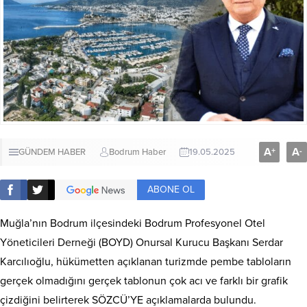
A
A
+
-
GÜNDEM HABER
Bodrum Haber
19.05.2025
ABONE OL
Muğla’nın Bodrum ilçesindeki Bodrum Profesyonel Otel
Yöneticileri Derneği (BOYD) Onursal Kurucu Başkanı Serdar
Karcılıoğlu, hükümetten açıklanan turizmde pembe tabloların
gerçek olmadığını gerçek tablonun çok acı ve farklı bir grafik
çizdiğini belirterek SÖZCÜ’YE açıklamalarda bulundu.