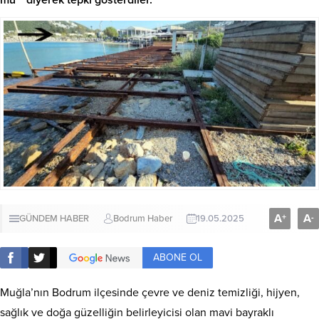
A
A
+
-
GÜNDEM HABER
Bodrum Haber
19.05.2025
ABONE OL
Muğla’nın Bodrum ilçesinde çevre ve deniz temizliği, hijyen,
sağlık ve doğa güzelliğin belirleyicisi olan mavi bayraklı