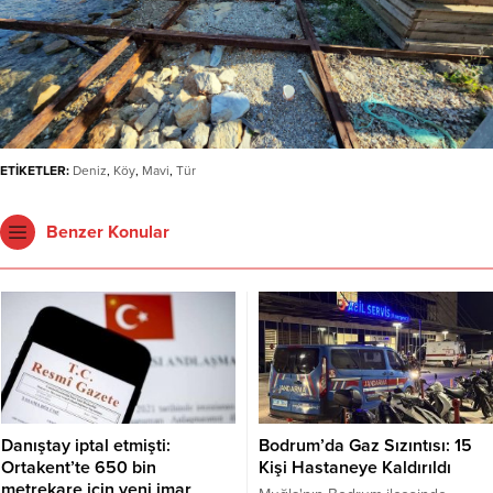
ETİKETLER:
Deniz
,
Köy
,
Mavi
,
Tür
Benzer Konular
Danıştay iptal etmişti:
Bodrum’da Gaz Sızıntısı: 15
Ortakent’te 650 bin
Kişi Hastaneye Kaldırıldı
metrekare için yeni imar