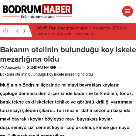
06:15
Danıştay iptal etmişti: Ortakent’te 650 bin
metrekare için yeni imar kararı
Bakanın otelinin bulunduğu koy iskele
mezarlığına oldu
Anasayfa
GÜNDEM HABER
Bakanın otelinin bulunduğu koy iskele mezarlığına oldu
Muğla’nın Bodrum ilçesinde mi mavi bayrakları koyların
çöplüğe dönmesi deniz içerisinde kaderine terk edilen, tonoz,
batık tekne eski iskeleler tehlike ve görüntü kirliliği yaratması
turizmciyi çileden çıkardı. Turizmciler daha sezonun başında
mavi bayraklı koylar böyleyse mavi bayraksız koyları
düşünemiyoruz, cennet koylar çöplük olmuş kimse görmüyor
mu “ diyerek tepki gösterdiler.