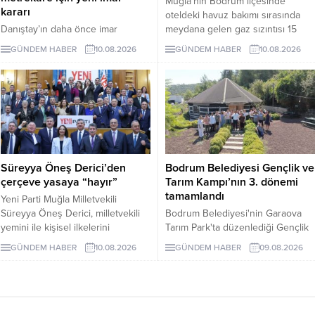
Muğla'nın Bodrum ilçesinde
kararı
oteldeki havuz bakımı sırasında
Danıştay’ın daha önce imar
meydana gelen gaz sızıntısı 15
planlarını iptal ettiği Ortakent’te,
kişiyi etkiledi.
GÜNDEM HABER
10.08.2026
GÜNDEM HABER
10.08.2026
Hazineye ait yaklaşık 650 bin
metrekarelik alan için konut,
ticaret, turizm ve özel tesis
kullanımları içeren yeni planlar
onaylandı.
Süreyya Öneş Derici’den
Bodrum Belediyesi Gençlik ve
çerçeve yasaya “hayır”
Tarım Kampı’nın 3. dönemi
tamamlandı
Yeni Parti Muğla Milletvekili
Süreyya Öneş Derici, milletvekili
Bodrum Belediyesi'nin Garaova
yemini ile kişisel ilkelerini
Tarım Park'ta düzenlediği Gençlik
hatırlatarak çerçeve yasa teklifine
ve Tarım Kampı'nın 3. dönemi;
GÜNDEM HABER
10.08.2026
GÜNDEM HABER
09.08.2026
“hayır” oyu vereceğini açıkladı.
lavanta hasadı, sürdürülebilir tarım
eğitimleri ve Agro Bodrum Rotası
ziyaretleriyle tamamlandı.
Katılımcılara sertifika töreniyle
belgeleri verildi.