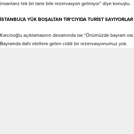
insanlarız tek bir tane bile rezervasyon gelmiyor” diye konuştu.
İSTANBUL’A YÜK BOŞALTAN TIR’CIYIDA TURİST SAYIYORLAR
Karcılıoğlu açıklamasının devamında ise “Önümüzde bayram var.
Bayramda dahi otellere gelen ciddi bir rezervasyonumuz yok.
Onun için bu Ankara’dan ilan edilen bu tür rakamlara bir
turizmin mutfağında görev yapan ve nabzı tutan kişiler olarak
itibar etmiyoruz. Sahada bu rakamların etkileri görülmüyor.
Mısır’da dahi turizm rekorları kırılırken bizim ülkemizde böyle bir
şey yok. Sarp Sınır Kapısı’ndan giren, günde iki üç kez girip
çıkanlar da ve İstanbul’a yük boşaltmaya gelen büyük şirketlerin
personeli bile karaya iniş çıkışlarında turist diye sayılıyor. Turistle
ilgisi olmayan, bu ülkeye turizm geliri adı altında hiçbir kuruş
para bırakabilecek bir imkanı olmayan Kuzey Afrikalı, Tanzanyalı
girişler var. Bunlar bizi ilgilendiren sayılar değil. Yerli turizm