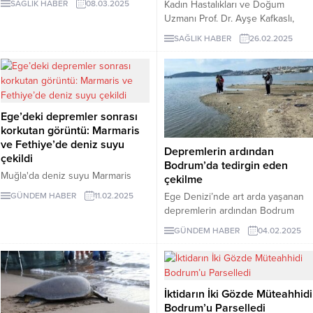
Kadın Hastalıkları ve Doğum
SAĞLIK HABER
08.03.2025
mayıs aylarında yüzeye
Uzmanı Prof. Dr. Ayşe Kafkaslı,
çıkabilecek olan müsilajın, 2021'e
hamileler ve emziren anneler için
SAĞLIK HABER
26.02.2025
kıyasla daha yoğun bir çevre
en güvenli balıkların hamsi,
felaketi oluşturabileceği
sardalya ve istavrit olduğunu
konusunda uyarıyor.
belirtti. Bu balıklar, düşük ağır
metal birikimi ve yüksek omega-3
içeriğiyle öne çıkıyor.
Ege’deki depremler sonrası
korkutan görüntü: Marmaris
ve Fethiye’de deniz suyu
Depremlerin ardından
çekildi
Bodrum’da tedirgin eden
Muğla'da deniz suyu Marmaris
çekilme
ilçesinde yaklaşık 5, Fethiye
Ege Denizi’nde art arda yaşanan
GÜNDEM HABER
11.02.2025
ilçesinde ise 2 metre kadar çekildi.
depremlerin ardından Bodrum
Fethiye'de de körfezde deniz
sahillerinde korkutan geri çekilme
GÜNDEM HABER
04.02.2025
suyunda yaklaşık 2 metre çekilme
yaşandı, vatandaş tedirgin oldu.
görüldü. Kıyıya yakın yapay Ördek
Deniz suyu 8-15 metre çekildi,
Adası'nda suyun çekilmesiyle
adacıklar oluştu, tekneler karaya
karayla bağlantı oluştu.
oturdu. Mimarlar Odası Başkanı
İktidarın İki Gözde Müteahhidi
Yaşar Filiz “Bu depremlerden tabii
Bodrum’u Parselledi
ki tedirgin olmalıyız çünkü