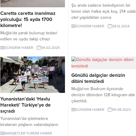
Bodrum’daki yapıların yüzde 50 si
Şu anda sadece belediyenin bir
deprem elverişli değil” dedi
tesisi olan halka açık koy, 214 odalı
Caretta caretta inanılmaz
otel yapıldıktan sonra
yolculuğu: 15 ayda 1700
vatandaşların kullanımına tamamen
kilometre!
GÜNDEM HABER
28.12.2024
kapatılacak.
Muğla’da yaralı bulunup tedavi
edilen ve uydu takip cihazı
takılarak denize bırakılan caretta
GÜNDEM HABER
04.02.2025
caretta ‘Lansinoh’, 15 ayda 1.700
kilometre yol katetti. 18 bin kişi,
deniz kaplumbağasının rotasını
takip etti. İşte ‘Lansinoh’un ilginç
Gönüllü dalgıçlar denizin
yolculuğu...
dibini temizledi
Muğla'nın Bodrum ilçesinde
denizin dibinden 128 kilogram atık
Yunanistan’daki ‘Havlu
çıkartıldı.
Hareketi’ Türkiye’ye de
GÜNDEM HABER
09.08.2023
sıçradı
Yunanistan'da işletmelere
kiralanan plajların vatandaşların
ücretsiz kullanımına açılması için
MANŞETLER
TURİZM HABER