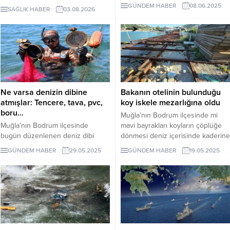
parkla bahçelerin yanı sıra sahil ve
yana doğrulanan vakalar hızla
GÜNDEM HABER
08.06.2025
SAĞLIK HABER
03.08.2026
plajlara akın etti.
artarken, virüsün kanatlı üretimine
sıçramaması için kıyı bölgelerinde
gözetim ve biyogüvenlik önlemleri
sıkılaştırıldı.
Ne varsa denizin dibine
Bakanın otelinin bulunduğu
atmışlar: Tencere, tava, pvc,
koy iskele mezarlığına oldu
boru…
Muğla’nın Bodrum ilçesinde mi
Muğla’nın Bodrum ilçesinde
mavi bayrakları koyların çöplüğe
bugün düzenlenen deniz dibi
dönmesi deniz içerisinde kaderine
temizliğinde dünyaca ünlü Bitez
terk edilen, tonoz, batık tekne eski
GÜNDEM HABER
29.05.2025
GÜNDEM HABER
19.05.2025
plajından çıkanlar şoke etti.
iskeleler tehlike ve görüntü kirliliği
Tencere , tava, pvc boru, otomobil
yaratması turizmciyi çileden
lastiği ne varsa denize atmışlar
çıkardı. Turizmciler daha sezonun
başında mavi bayraklı koylar
böyleyse mavi bayraksız koyları
düşünemiyoruz, cennet koylar
çöplük olmuş kimse görmüyor mu
“ diyerek tepki gösterdiler.