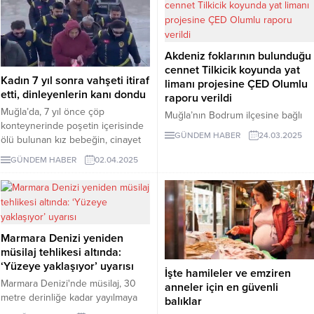
sessizlik çağrısı yaptı. Caretta
sonuçlara göre, CHP Genel
carettaların üreme başarısı için
Başkanı Özgür Özel'in delegeye
çevresel gürültü büyük risk
sunduğu anahtar liste tamamen
taşıyor.
kabul edildi, anahtar liste dışından
Akdeniz foklarının bulunduğu
hiçbir aday listeyi delemedi.
cennet Tilkicik koyunda yat
Kadın 7 yıl sonra vahşeti itiraf
limanı projesine ÇED Olumlu
etti, dinleyenlerin kanı dondu
raporu verildi
Muğla’da, 7 yıl önce çöp
Muğla’nın Bodrum ilçesine bağlı
konteynerinde poşetin içerisinde
Yalıkavak Mahallesi’nde Akdeniz
GÜNDEM HABER
24.03.2025
ölü bulunan kız bebeğin, cinayet
foklarının barınma alanı olan
zanlısının annesi olduğu ortaya
cennet Tilkicik Koyu’nda bir şirket
GÜNDEM HABER
02.04.2025
çıktı. Gözaltına alınan annenin
tarafından yapılması planlanan
itirafları ise kan dondurdu.
Gökçebel Yat Limanı Projesi’ne
bakanlık tarafından ÇED Olumlu
raporu verildiği ortaya çıktı.
Marmara Denizi yeniden
müsilaj tehlikesi altında:
‘Yüzeye yaklaşıyor’ uyarısı
İşte hamileler ve emziren
Marmara Denizi'nde müsilaj, 30
anneler için en güvenli
metre derinliğe kadar yayılmaya
balıklar
devam ediyor. Uzmanlar, nisan ve