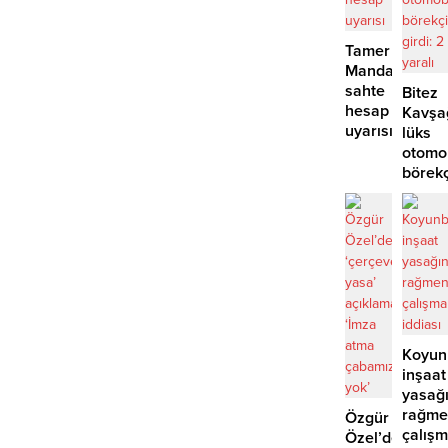
Tamer
Mandalinci’de
sahte
Bitez
hesap
Kavşa
uyarısı
lüks
otomo
börek
girdi:
2
yaralı
Koyun
inşaat
yasağ
rağme
Özgür
çalış
Özel’den