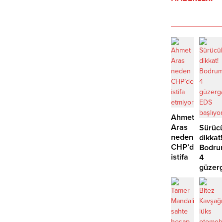
Ahmet
Aras
Sürüc
neden
dikkat
CHP’den
Bodru
istifa
4
etmiyor?
güzer
EDS
başlıy