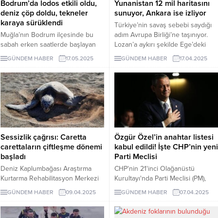
Bodrum’da lodos etkili oldu,
Yunanistan 12 mil haritasını
deniz çöp doldu, tekneler
sunuyor, Ankara ise izliyor
karaya sürüklendi
Türkiye’nin savaş sebebi saydığı
Muğla’nın Bodrum ilçesinde bu
adım Avrupa Birliği’ne taşınıyor.
sabah erken saatlerde başlayan
Lozan’a aykırı şekilde Ege’deki
şiddetli lodos ilçede hayatı felç
adaları silahlandırma, asker yığma,
GÜNDEM HABER
17.05.2025
GÜNDEM HABER
17.04.2025
etti.
Türkiye’ye karşı tatbikatlar,
hakkımız olan parsellerde petrol
arama, Yunan Genelkurmay
başkanının açık tehditleri... Ankara
tepki göstermeyince bir adım
öteye geçildi. Yunanistan, Ege’de
kara sularını 12 mile çıkaran
haritayı AB’ye sunmaya
Sessizlik çağrısı: Caretta
Özgür Özel’in anahtar listesi
hazırlanıyor. Türkiye bunu
carettaların çiftleşme dönemi
kabul edildi! İşte CHP’nin yeni
1995’te...
başladı
Parti Meclisi
Deniz Kaplumbağası Araştırma
CHP'nin 21'inci Olağanüstü
Kurtarma Rehabilitasyon Merkezi
Kurultayı'nda Parti Meclisi (PM),
(DEKAMER) Müdürü Prof. Dr.
Yüksek Disiplin Kurulu (YDK) ve
GÜNDEM HABER
09.04.2025
GÜNDEM HABER
07.04.2025
Yakup Kaska, deniz
Bilim Kültür Sanat Platformu
kaplumbağalarının çiftleşme
üyelikleri için kullanılan oyların
dönemine girdiğini belirterek
sayımı tamamlandı. Açıklanan