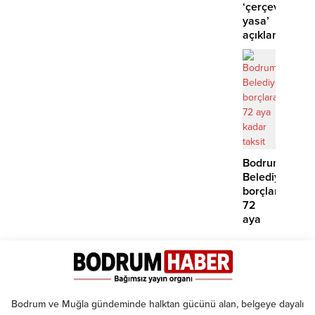
iddias
‘çerçeve
yasa’
açıklaması:
‘İmza
atma
çabamız
yok’
Bodrum
Belediyesinde
borçlara
72
aya
kadar
taksit
Bodrum ve Muğla gündeminde halktan gücünü alan, belgeye dayalı