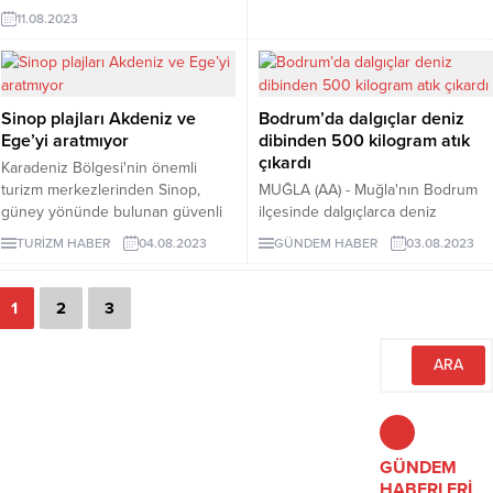
başlatılan ‘havlu hareketi”,
11.08.2023
Türkiye’ye de sıçradı. İzmir
Çeşme’de bir araya gelen çeşitli
dernek ve platformların iki haftadır
kıyıların halka ücretsiz açılması için
yaptıkları eylem yeni bir boyut
Sinop plajları Akdeniz ve
Bodrum’da dalgıçlar deniz
kazandı. Örgütlenmeler
Ege’yi aratmıyor
dibinden 500 kilogram atık
Ovacık’taki Azmak Koyu’nda,
çıkardı
Karadeniz Bölgesi'nin önemli
“Havlunu al da gel, toplantımıza
turizm merkezlerinden Sinop,
MUĞLA (AA) - Muğla'nın Bodrum
katıl” sloganı ile etkinlik...
güney yönünde bulunan güvenli
ilçesinde dalgıçlarca deniz
plajlarıyla yaz sezonunda çok
dibinden 500 kilogram atık
TURİZM HABER
04.08.2023
GÜNDEM HABER
03.08.2023
sayıda tatilciyi ağırlıyor.
çıkarıldı.Bodrum Belediyesince
"Denize En Çok Mavi Yakışır"
sloganıyla bu yıl 9'uncusu
1
2
3
düzenlenen deniz dibi temizliği,
Yalıkavak Mahallesi'nden devam
etti.Be...
GÜNDEM
HABERLERİ