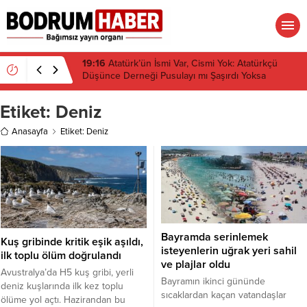
07:58
Ahmet Aras neden CHP’den istifa etmiyor?
Etiket:
Deniz
Anasayfa
Etiket: Deniz
Bayramda serinlemek
Kuş gribinde kritik eşik aşıldı,
isteyenlerin uğrak yeri sahil
ilk toplu ölüm doğrulandı
ve plajlar oldu
Avustralya’da H5 kuş gribi, yerli
Bayramın ikinci gününde
deniz kuşlarında ilk kez toplu
sıcaklardan kaçan vatandaşlar
ölüme yol açtı. Hazirandan bu