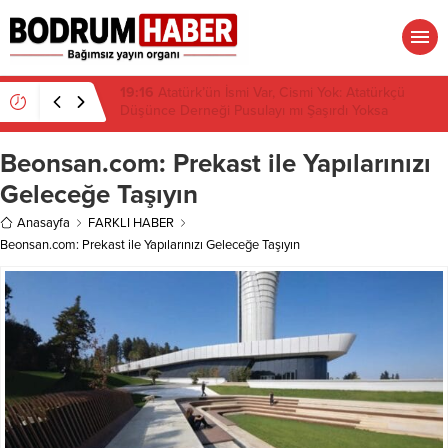
19:16
Atatürk’ün İsmi Var, Cismi Yok: Atatürkçü
Düşünce Derneği Pusulayı mı Şaşırdı Yoksa
Navigasyon mu Bozuldu?
Beonsan.com: Prekast ile Yapılarınızı
Geleceğe Taşıyın
Anasayfa
FARKLI HABER
Beonsan.com: Prekast ile Yapılarınızı Geleceğe Taşıyın