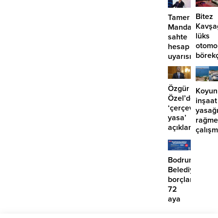
Bitez
Tamer
Kavşa
Mandalinci’de
lüks
sahte
otomo
hesap
börek
uyarısı
girdi:
2
yaralı
Özgür
Koyun
Özel’den
inşaat
‘çerçeve
yasağ
yasa’
rağme
açıklaması:
çalış
‘İmza
iddias
atma
çabamız
Bodrum
yok’
Belediyesinde
borçlara
72
aya
kadar