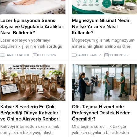
Lazer Epilasyonda Seans
Magnezyum Glisinat Nedir,
Sayısı ve Uygulama Aralıkları
Ne İşe Yarar ve Nasıl
Nasıl Belirlenir?
Kullanılır?
Lazer epilasyon yaptırmayı
Magnezyum glisinat, magnezyum
düşünen kişilerin en sık sorduğu
mineralinin glisin amino asidine
konuların başında kaç seans
bağlandığı bir takviye formudur.
FARKLI HABER
03.08.2026
FARKLI HABER
03.08.2026
gerektiği gelir. Ancak bu soruya
Glisin, vücudun protein yapımında
herkes için geçerli tek bir sayı
kullandığı en küçük amino asittir
vermek mümkün değildir. Cilt
ve burada minerali taşıyan bileşen
rengi, kılın kalınlığı, uygulama
olarak görev yapar.
bölgesi ve hormonal özellikler
seans planını etkileyebilir. İzmir
lazer epilasyon seçenekleri
araştırılırken kısa sürede kesin
Kahve Severlerin En Çok
Ofis Taşıma Hizmetinde
sonuç vadeden açıklamalarla
Beğendiği Dünya Kahveleri
Profesyonel Destek Neden
karşılaşılabilir....
ve Online Alışveriş Rehberi
Önemlidir?
Kahveyi internetten satın almak
Ofis taşıma süreci, ilk bakışta
son yıllarda hızla yaygınlaştı,
yalnızca eşyaların bir adresten