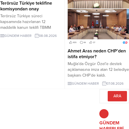
Terörsüz Türkiye teklifine
komisyondan onay
Terörsüz Türkiye süreci
kapsamında hazırlanan 12
maddelik kanun teklifi TBMM
Adalet Komisyonunda kabul edildi.
GÜNDEM HABER
08.08.2026
Teklif 5 ve 10 yıllık erteleme
düzenlemeleri içeriyor.
Ahmet Aras neden CHP’den
istifa etmiyor?
Muğla’da Özgür Özel’e destek
açıklamasına imza atan 12 belediye
başkanı CHP’de kaldı.
Milletvekilleri Yeni Parti’ye
GÜNDEM HABER
07.08.2026
geçerken belediye başkanlarının
tutumu ve CHP yönetiminin
sessizliği tartışılıyor.
GÜNDEM
HABERLERİ