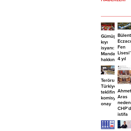
Bülent
Gümüşlük’te
Eczacı
kıyı
Fen
isyanı:
Lisesi
Mandalinci
4 yıl
hakkında
geçti,
suç
hâlâ
duyurusu
proje
Terörsüz
konuş
Türkiye
Ahme
teklifine
Aras
komisyondan
neden
onay
CHP’d
istifa
etmiyo