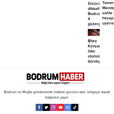
Tamer
Sürücüler
Manda
dikkat!
sahte
Bodrum’da
hesap
4
uyarıs
güzergahta
EDS
başlıyor
Bitez
Kavşağı’nda
lüks
otomobil
börekçiye
girdi:
2
yaralı
Bodrum ve Muğla gündeminde halktan gücünü alan, belgeye dayalı
bağımsız yayın.