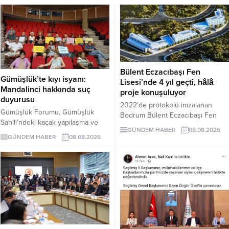
Bülent Eczacıbaşı Fen
Gümüşlük’te kıyı isyanı:
Lisesi’nde 4 yıl geçti, hâlâ
Mandalinci hakkında suç
proje konuşuluyor
duyurusu
2022’de protokolü imzalanan
Gümüşlük Forumu, Gümüşlük
Bodrum Bülent Eczacıbaşı Fen
Sahili’ndeki kaçak yapılaşma ve
Lisesi için dört yıl sonra hâlâ proje
GÜNDEM HABER
08.08.2026
Çayıraltı Halk Plajı’ndaki işgal
süreci görüşülüyor. Okulun ne
GÜNDEM HABER
08.08.2026
iddiaları nedeniyle Bodrum
zaman tamamlanacağı ve öğrenci
Belediye Başkanı Tamer
kabul edeceği belirsiz.
Mandalinci hakkında suç
duyurusunda bulundu.