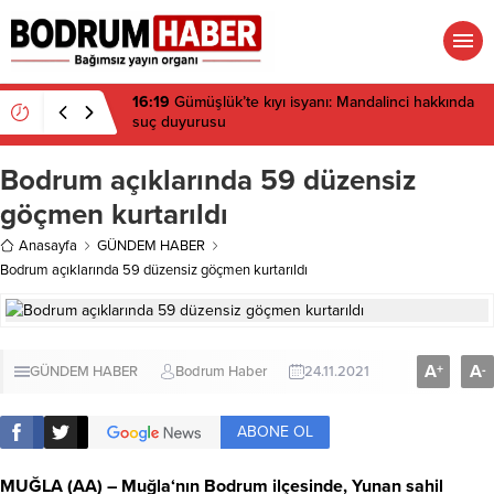
16:19
Gümüşlük’te kıyı isyanı: Mandalinci hakkında
suç duyurusu
Bodrum açıklarında 59 düzensiz
göçmen kurtarıldı
Anasayfa
GÜNDEM HABER
Bodrum açıklarında 59 düzensiz göçmen kurtarıldı
A
A
+
-
GÜNDEM HABER
Bodrum Haber
24.11.2021
ABONE OL
MUĞLA
(AA) –
Muğla
‘nın Bodrum ilçesinde, Yunan sahil