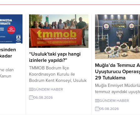
esinden
“Usuluk’taki yapı hangi
 kadar
izinlerle yapıldı?”
Muğla’da Temmuz A
TMMOB Bodrum İlçe
ne olan
Uyuşturucu Operas
Koordinasyon Kurulu ile
ı Kanun
29 Tutuklama
Bodrum Kent Konseyi, Usuluk
9 tecil
Muğla Emniyet Müdürl
Tabiat Parkı’ndaki “flamingo
ilebilecek.
GÜNDEM HABER
temmuz ayındaki uyuşt
yapısı” ve diğer uygulamaların
48 aya,
operasyonlarında 243 
06.08.2026
dayandığı izinlerin
layan tüzel
GÜNDEM HABER
gözaltına alındı, 29 kişi
açıklanmasını istedi. Yapılan
adar taksit
05.08.2026
tutuklandı.
açıklamada, geçmiş yargı
başvuru
kararlarının uygulanması ve
026.
korunan alanda geri dönüşü
olmayan müdahalelerden
kaçınılması çağrısında