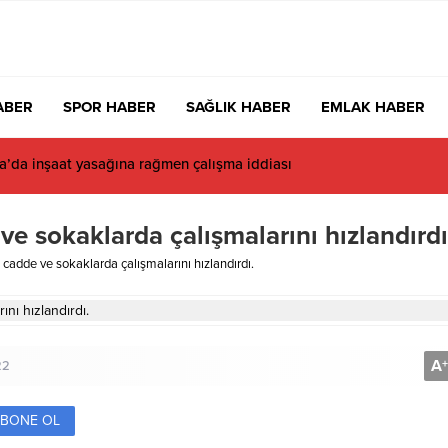
ABER
SPOR HABER
SAĞLIK HABER
EMLAK HABER
da inşaat yasağına rağmen çalışma iddiası
e sokaklarda çalışmalarını hızlandırdı
cadde ve sokaklarda çalışmalarını hızlandırdı.
A
+
22
BONE OL