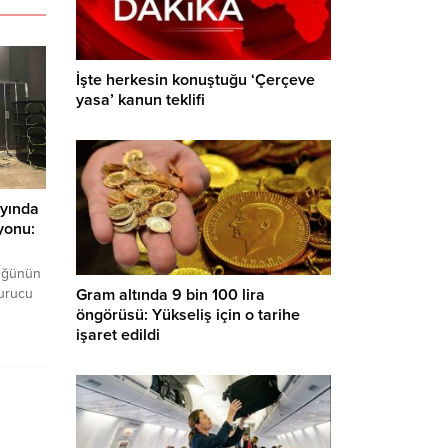
İşte herkesin konuştuğu ‘Çerçeve
yasa’ kanun teklifi
yında
yonu:
üğünün
urucu
Gram altında 9 bin 100 lira
şüpheli
öngörüsü: Yükseliş için o tarihe
işaret edildi