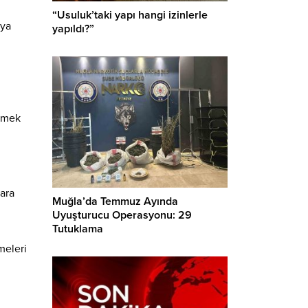
“Usuluk’taki yapı hangi izinlerle
aya
yapıldı?”
eçmek
lara
Muğla’da Temmuz Ayında
Uyuşturucu Operasyonu: 29
Tutuklama
meleri