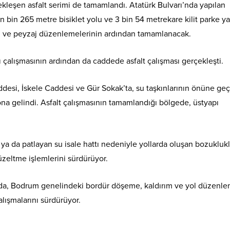
ekleşen asfalt serimi de tamamlandı. Atatürk Bulvarı’nda yapılan
n bin 265 metre bisiklet yolu ve 3 bin 54 metrekare kilit parke y
zgi ve peyzaj düzenlemelerinin ardından tamamlanacak.
çalışmasının ardından da caddede asfalt çalışması gerçekleşti.
ddesi, İskele Caddesi ve Gür Sokak’ta, su taşkınlarının önüne g
ona gelindi. Asfalt çalışmasının tamamlandığı bölgede, üstyapı
ı ya da patlayan su isale hattı nedeniyle yollarda oluşan bozukluk
zeltme işlemlerini sürdürüyor.
ışında, Bodrum genelindeki bordür döşeme, kaldırım ve yol düzenle
lışmalarını sürdürüyor.