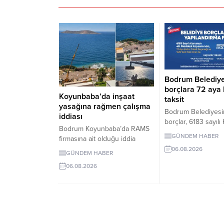
Bodrum Belediy
borçlara 72 aya
Koyunbaba’da inşaat
taksit
yasağına rağmen çalışma
Bodrum Belediyesi
iddiası
borçlar, 6183 sayıl
Bodrum Koyunbaba’da RAMS
kapsamında yüzde 2
GÜNDEM HABER
firmasına ait olduğu iddia
faiziyle taksitlendir
edilen alanda, inşaat yasağı
06.08.2026
Gerçek kişiler için 
GÜNDEM HABER
döneminde peyzaj, yol yapımı
belirli koşulları sağ
06.08.2026
ve satıh düzeltme çalışmaları
kişiler için 72 aya k
yapıldığı ileri sürüldü.
uygulanacak. Son 
tarihi 31 Ağustos 2