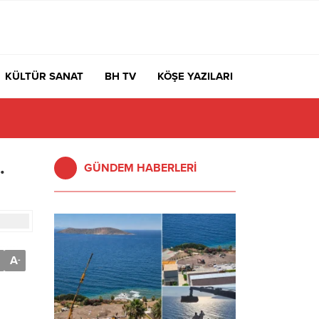
KÜLTÜR SANAT
BH TV
KÖŞE YAZILARI
.
GÜNDEM HABERLERİ
A
-