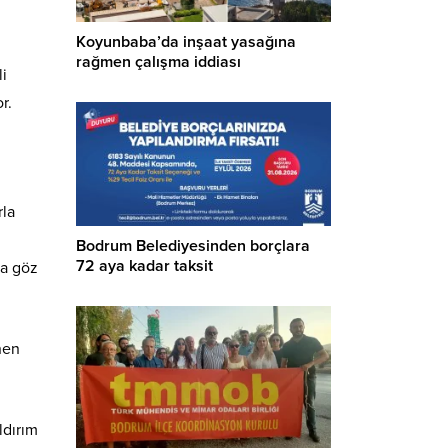
Koyunbaba’da inşaat yasağına
rağmen çalışma iddiası
li
r.
rla
Bodrum Belediyesinden borçlara
72 aya kadar taksit
da göz
nen
ldırım