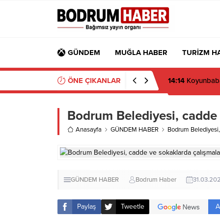
GÜNDEM
MUĞLA HABER
TURİZM H
ÖNE ÇIKANLAR
14:14
Koyunbaba’
Bodrum Belediyesi, cadde v
Anasayfa
GÜNDEM HABER
Bodrum Belediyesi, 
GÜNDEM HABER
Bodrum Haber
31.03.20
A
Paylaş
Tweetle