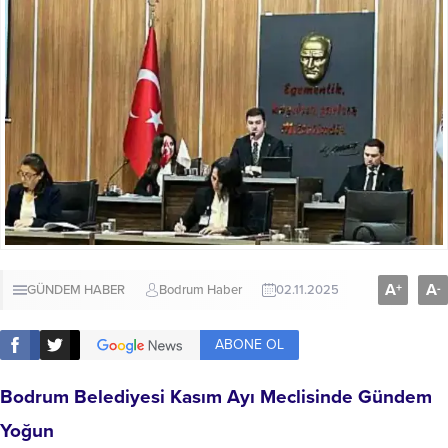
A
A
+
-
GÜNDEM HABER
Bodrum Haber
02.11.2025
ABONE OL
Bodrum Belediyesi Kasım Ayı Meclisinde Gündem
Yoğun