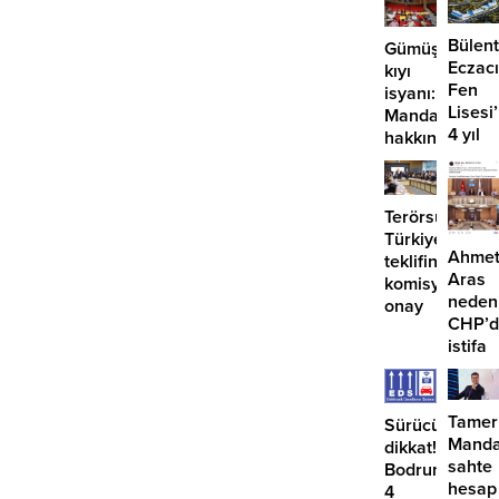
Bülent
Gümüşlük’te
Eczacı
kıyı
Fen
isyanı:
Lisesi
Mandalinci
4 yıl
hakkında
geçti,
suç
hâlâ
duyurusu
proje
Terörsüz
konuş
Türkiye
Ahme
teklifine
Aras
komisyondan
neden
onay
CHP’d
istifa
etmiyo
Tamer
Sürücüler
Manda
dikkat!
sahte
Bodrum’da
hesap
4