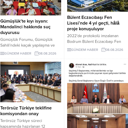
Bülent Eczacıbaşı Fen
Gümüşlük’te kıyı isyanı:
Lisesi’nde 4 yıl geçti, hâlâ
Mandalinci hakkında suç
proje konuşuluyor
duyurusu
2022’de protokolü imzalanan
Gümüşlük Forumu, Gümüşlük
Bodrum Bülent Eczacıbaşı Fen
Sahili’ndeki kaçak yapılaşma ve
Lisesi için dört yıl sonra hâlâ proje
GÜNDEM HABER
08.08.2026
Çayıraltı Halk Plajı’ndaki işgal
süreci görüşülüyor. Okulun ne
GÜNDEM HABER
08.08.2026
iddiaları nedeniyle Bodrum
zaman tamamlanacağı ve öğrenci
Belediye Başkanı Tamer
kabul edeceği belirsiz.
Mandalinci hakkında suç
duyurusunda bulundu.
Terörsüz Türkiye teklifine
komisyondan onay
Terörsüz Türkiye süreci
kapsamında hazırlanan 12