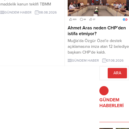
maddelik kanun teklifi TBMM
Adalet Komisyonunda kabul edildi.
GÜNDEM HABER
08.08.2026
Teklif 5 ve 10 yıllık erteleme
düzenlemeleri içeriyor.
Ahmet Aras neden CHP’den
istifa etmiyor?
Muğla’da Özgür Özel’e destek
açıklamasına imza atan 12 belediye
başkanı CHP’de kaldı.
Milletvekilleri Yeni Parti’ye
GÜNDEM HABER
07.08.2026
geçerken belediye başkanlarının
tutumu ve CHP yönetiminin
sessizliği tartışılıyor.
GÜNDEM
HABERLERİ