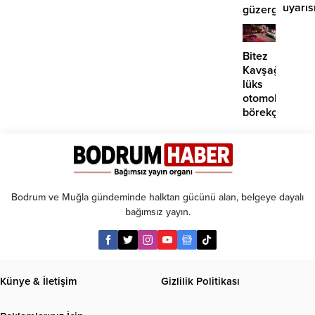
uyarıs
güzergahta
EDS
başlıyor
Bitez
Kavşağı’nda
lüks
otomobil
börekçiye
girdi:
2
yaralı
Bodrum ve Muğla gündeminde halktan gücünü alan, belgeye dayalı
bağımsız yayın.
Künye & İletişim
Gizlilik Politikası