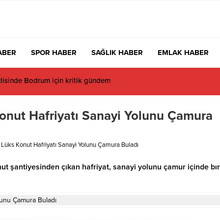
ABER
SPOR HABER
SAĞLIK HABER
EMLAK HABER
sinde Bodrum için kritik gündem
onut Hafriyatı Sanayi Yolunu Çamura
Lüks Konut Hafriyatı Sanayi Yolunu Çamura Buladı
 şantiyesinden çıkan hafriyat, sanayi yolunu çamur içinde bır