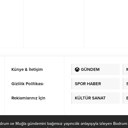
uygulanacak
hesabının @tamermandalinci
olduğunu açıkladı.
Künye & İletişim
GÜNDEM
Gizlilik Politikası
SPOR HABER
Reklamlarınız İçin
KÜLTÜR SANAT
ve Muğla gündemini bağımsız yayıncılık anlayışıyla izleyen Bodrum Habe