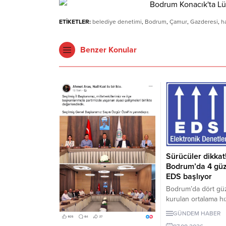
ETİKETLER:
belediye denetimi
,
Bodrum
,
Çamur
,
Gazderesi
,
ha
Benzer Konular
Sürücüler dikkat
Bodrum’da 4 gü
EDS başlıyor
Bodrum’da dört gü
kurulan ortalama hı
denetleme sistemi,
GÜNDEM HABER
2026 Pazartesi gü