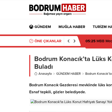
GÜNDEM
MUĞLA HABER
TURİZM H
ÖNE ÇIKANLAR
05:25
MBB Mecli
Bodrum Konacık’ta Lüks K
Buladı
Anasayfa
GÜNDEM HABER
Bodrum Konacık’ta 
Bodrum Konacık Gazderesi mevkiinde lüks konut
Esnaf tepkili, gözler belediyede.