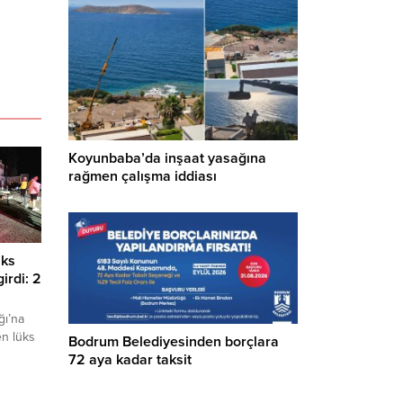
Koyunbaba’da inşaat yasağına
rağmen çalışma iddiası
üks
irdi: 2
ğı’na
en lüks
Bodrum Belediyesinden borçlara
i.
72 aya kadar taksit
u