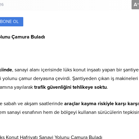
A
+
26
BONE OL
olunu Çamura Buladı
iinde
, sanayi alanı içerisinde lüks konut inşaatı yapan bir şantiy
i yolunu çamur deryasına çevirdi. Şantiyeden çıkan iş makineleri
mamına yayılarak
trafik güvenliğini tehlikeye soktu
.
le sabah ve akşam saatlerinde
araçlar kayma riskiyle karşı karş
m sanayi esnafının hem de bölgeyi kullanan sürücülerin tepkisi