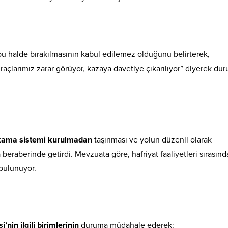
bu halde bırakılmasının kabul edilemez olduğunu belirterek,
raçlarımız zarar görüyor, kazaya davetiye çıkarılıyor” diyerek du
ıkama sistemi kurulmadan
taşınması ve yolun düzenli olarak
eraberinde getirdi. Mevzuata göre, hafriyat faaliyetleri sırasın
bulunuyor.
nin ilgili birimlerinin
duruma müdahale ederek: