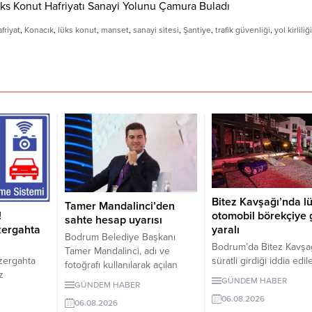
friyat
,
Konacık
,
lüks konut
,
manset
,
sanayi sitesi
,
Şantiye
,
trafik güvenliği
,
yol kirliliği
Bitez Kavşağı’nda l
Tamer Mandalinci’den
otomobil börekçiye g
!
sahte hesap uyarısı
yaralı
zergahta
Bodrum Belediye Başkanı
Bodrum’da Bitez Kavşa
Tamer Mandalinci, adı ve
süratli girdiği iddia edil
zergahta
fotoğrafı kullanılarak açılan
otomobil börekçiye gird
z
sahte sosyal medya
GÜNDEM HABER
GÜNDEM HABER
Kazada sürücü ve yolc
 10 Ağustos
hesaplarına karşı uyarıda
06.08.2026
yaralandı.
nü devreye
06.08.2026
bulundu. Mandalinci, tek resmî