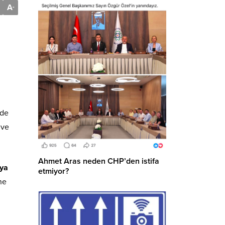
A
-
ede
 ve
Ahmet Aras neden CHP’den istifa
ıya
etmiyor?
ne