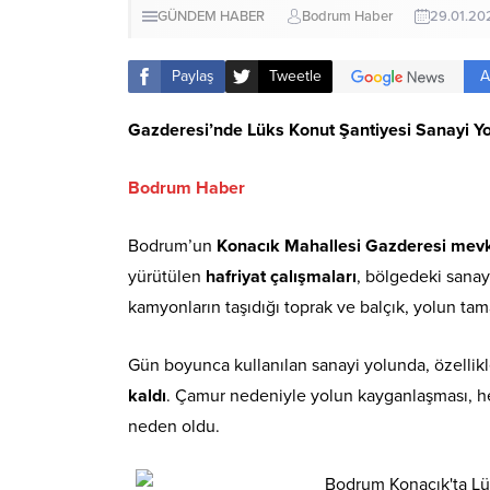
GÜNDEM HABER
Bodrum Haber
29.01.20
A
Paylaş
Tweetle
Gazderesi’nde Lüks Konut Şantiyesi Sanayi Y
Bodrum Haber
Bodrum’un
Konacık Mahallesi Gazderesi mevk
yürütülen
hafriyat çalışmaları
, bölgedeki sanay
kamyonların taşıdığı toprak ve balçık, yolun ta
Gün boyunca kullanılan sanayi yolunda, özellik
kaldı
. Çamur nedeniyle yolun kayganlaşması, he
neden oldu.