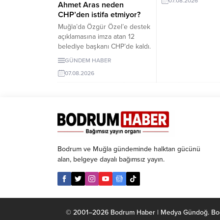
07.08.2026
girecek. İşte EDS 
Ahmet Aras neden
yollar.
CHP’den istifa etmiyor?
Muğla’da Özgür Özel’e destek
açıklamasına imza atan 12
belediye başkanı CHP’de kaldı.
Milletvekilleri Yeni Parti’ye
GÜNDEM HABER
geçerken belediye
07.08.2026
başkanlarının tutumu ve CHP
yönetiminin sessizliği
tartışılıyor.
Bodrum ve Muğla gündeminde halktan gücünü
alan, belgeye dayalı bağımsız yayın.
© 2001–2026 Bodrum Haber | Medya Gündoğ. Bodrum 