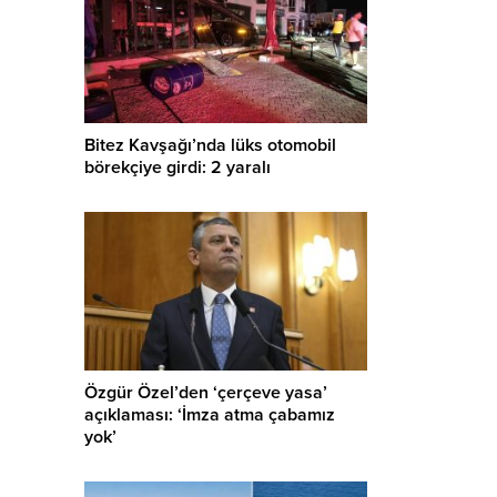
Bitez Kavşağı’nda lüks otomobil
börekçiye girdi: 2 yaralı
Özgür Özel’den ‘çerçeve yasa’
açıklaması: ‘İmza atma çabamız
yok’