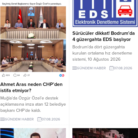
Sürücüler dikkat! Bodrum’da
4 güzergahta EDS başlıyor
Bodrum’da dört güzergahta
kurulan ortalama hız denetleme
sistemi, 10 Ağustos 2026
Pazartesi günü devreye girecek.
GÜNDEM HABER
07.08.2026
İşte EDS uygulanacak yollar.
Ahmet Aras neden CHP’den
istifa etmiyor?
Muğla’da Özgür Özel’e destek
açıklamasına imza atan 12 belediye
başkanı CHP’de kaldı.
Milletvekilleri Yeni Parti’ye
GÜNDEM HABER
07.08.2026
geçerken belediye başkanlarının
tutumu ve CHP yönetiminin
sessizliği tartışılıyor.