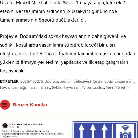
Usuluk Mevkii Mezbaha Yolu Sokak’ta hayata geçirilecek. 1.
etabın, yer tesliminin ardından 240 takvim günü içinde
tamamlanmasının öngörüldüğü aktarıldı.
Projeyle, Bodrum’daki sokak hayvanlarının daha güvenli ve
sağlıklı koşullarda yaşamlarını sürdürebileceği bir alan
oluşturulması hedefleniyor. İhalenin tamamlanmasının ardından
yüklenici firmaya yer teslimi yapılacak ve ilk etap çalışmaları
başlayacak.
ETİKETLER:
2026/1176276
,
Bodrum
,
bodrum belediyesi
,
Çevre
,
doğal yaşam alanı
,
hayvan barınağı
,
İhale
,
manset
,
Sokak Hayvanları
,
Torba
,
Usuluk
,
Yerel Yönetim
Benzer Konular