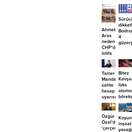
Sürüc
dikkat
Ahmet
Bodru
Aras
4
neden
güzer
CHP’den
EDS
istifa
başlıy
etmiyor?
Bitez
Tamer
Kavşa
Mandalinci’de
lüks
sahte
otomo
hesap
börek
uyarısı
girdi:
2
yaralı
Özgür
Koyun
Özel’den
inşaat
‘çerçeve
yasağ