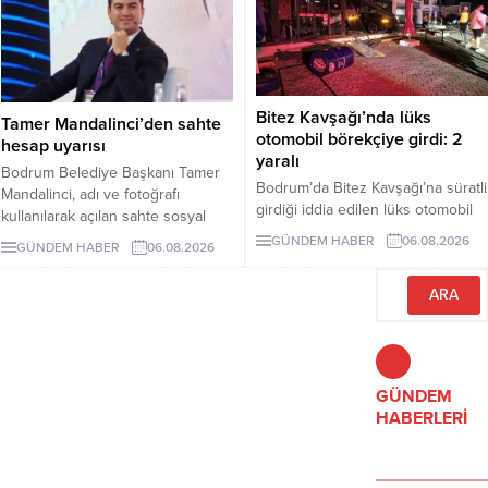
Bitez Kavşağı’nda lüks
Tamer Mandalinci’den sahte
otomobil börekçiye girdi: 2
hesap uyarısı
yaralı
Bodrum Belediye Başkanı Tamer
Bodrum’da Bitez Kavşağı’na süratli
Mandalinci, adı ve fotoğrafı
girdiği iddia edilen lüks otomobil
kullanılarak açılan sahte sosyal
börekçiye girdi. Kazada sürücü ve
medya hesaplarına karşı uyarıda
GÜNDEM HABER
06.08.2026
GÜNDEM HABER
06.08.2026
yolcu yaralandı.
bulundu. Mandalinci, tek resmî
hesabının @tamermandalinci
olduğunu açıkladı.
GÜNDEM
HABERLERİ