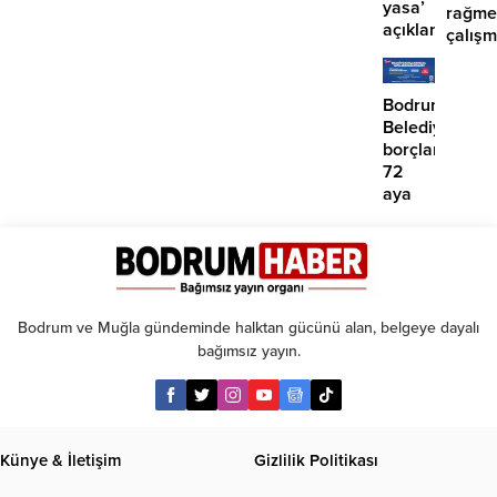
yasa’
rağme
açıklaması:
çalış
‘İmza
iddias
atma
çabamız
Bodrum
yok’
Belediyesinde
borçlara
72
aya
kadar
taksit
Bodrum ve Muğla gündeminde halktan gücünü alan, belgeye dayalı
bağımsız yayın.
Künye & İletişim
Gizlilik Politikası