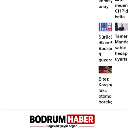
komisyondan
neden
onay
CHP’d
istifa
etmiyo
Tamer
Sürücüler
Manda
dikkat!
sahte
Bodrum’da
hesap
4
uyarıs
güzergahta
EDS
başlıyor
Bitez
Kavşağı’nda
lüks
otomobil
börekçiye
girdi:
2
yaralı