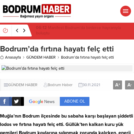
16:19
Gümüşlük’te kıyı isyanı: Mandalinci hakkında
suç duyurusu
Bodrum’da fırtına hayatı felç etti
Anasayfa
GÜNDEM HABER
Bodrum’da fırtına hayatı felç etti
A
A
+
-
GÜNDEM HABER
Bodrum Haber
30.11.2021
ABONE OL
Muğla’nın Bodrum ilçesinde bu sabaha karşı başlayan şiddetli
lodos ve fırtına hayatı felç etti. Güllük’ten kalkan kuru yük
gemileri Bodrum koylarına sığınmak zorunda kalırken, enerji