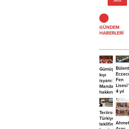
sessizliği tartışılıyor.
GÜNDEM
HABERLERİ
Bülent
Gümüşlük’te
Eczacı
kıyı
Fen
isyanı:
Lisesi
Mandalinci
4 yıl
hakkında
geçti,
suç
hâlâ
duyurusu
proje
Terörsüz
konuş
Türkiye
Ahme
teklifine
Aras