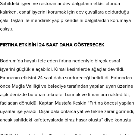
Sahildeki işyeri ve restoranlar dev dalgaların etkisi altında
kalırken, esnaf işyerini korumak için dev çuvallara doldurduğu
çakıl taşları ile mendirek yapıp kendisini dalgalardan korumaya
çalıştı.
FIRTINA ETKİSİNİ 24 SAAT DAHA GÖSTERECEK
Bodrum’da hayatı felç eden fırtına nedeniyle birçok esnaf
işyerini güçlükle açabildi. Kırsal kesimlerde ağaçlar devrildi.
Fırtınanın etkisini 24 saat daha sürdüreceği belirtildi. Fırtınadan
önce Muğla Valiliği ve belediye tarafından yapılan uyarı üzerine
açık denizde bulunan tekneler barınak ve limanlara nakledildi,
faciadan dönüldü. Kaptan Mustafa Keskin “Fırtına öncesi yapılan
uyarılar işe yaradı. Dışarıdaki onlarca yat ve tekne zarar görmedi,
ancak sahildeki kafeteryalarda biraz hasar oluştu” diye konuştu.