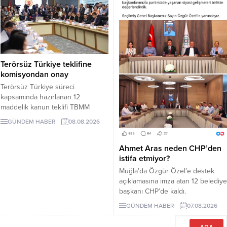
duyurusunda bulundu.
Terörsüz Türkiye teklifine
komisyondan onay
Terörsüz Türkiye süreci
kapsamında hazırlanan 12
maddelik kanun teklifi TBMM
Adalet Komisyonunda kabul edildi.
GÜNDEM HABER
08.08.2026
Teklif 5 ve 10 yıllık erteleme
düzenlemeleri içeriyor.
Ahmet Aras neden CHP’den
istifa etmiyor?
Muğla’da Özgür Özel’e destek
açıklamasına imza atan 12 belediye
başkanı CHP’de kaldı.
Milletvekilleri Yeni Parti’ye
GÜNDEM HABER
07.08.2026
geçerken belediye başkanlarının
tutumu ve CHP yönetiminin