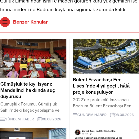
Güllük Limanı’ndan İsrail’e maden götüren kuru yük gemileri ise
fırtına nedeni ile Bodrum koylarına sığınmak zorunda kaldı.
Benzer Konular
Bülent Eczacıbaşı Fen
Gümüşlük’te kıyı isyanı:
Lisesi’nde 4 yıl geçti, hâlâ
Mandalinci hakkında suç
proje konuşuluyor
duyurusu
2022’de protokolü imzalanan
Gümüşlük Forumu, Gümüşlük
Bodrum Bülent Eczacıbaşı Fen
Sahili’ndeki kaçak yapılaşma ve
Lisesi için dört yıl sonra hâlâ proje
GÜNDEM HABER
08.08.2026
Çayıraltı Halk Plajı’ndaki işgal
süreci görüşülüyor. Okulun ne
GÜNDEM HABER
08.08.2026
iddiaları nedeniyle Bodrum
zaman tamamlanacağı ve öğrenci
Belediye Başkanı Tamer
kabul edeceği belirsiz.
Mandalinci hakkında suç