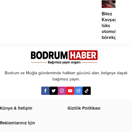
EDS
başlıyor
Bitez
Kavşağı’nda
lüks
otomobil
börekçiye
girdi:
2
yaralı
Bodrum ve Muğla gündeminde halktan gücünü alan, belgeye dayalı
bağımsız yayın.
Künye & İletişim
Gizlilik Politikası
Reklamlarınız İçin