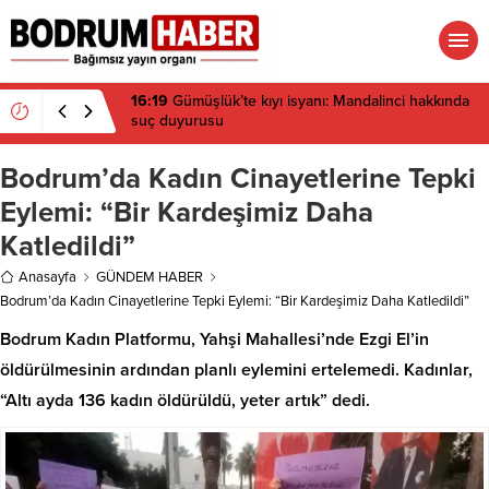
15:45
Bülent Eczacıbaşı Fen Lisesi’nde 4 yıl geçti,
hâlâ proje konuşuluyor
Bodrum’da Kadın Cinayetlerine Tepki
Eylemi: “Bir Kardeşimiz Daha
Katledildi”
Anasayfa
GÜNDEM HABER
Bodrum’da Kadın Cinayetlerine Tepki Eylemi: “Bir Kardeşimiz Daha Katledildi”
Bodrum Kadın Platformu, Yahşi Mahallesi’nde Ezgi El’in
öldürülmesinin ardından planlı eylemini ertelemedi. Kadınlar,
“Altı ayda 136 kadın öldürüldü, yeter artık” dedi.