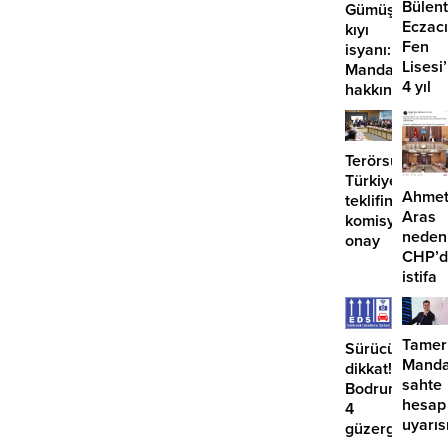
Bülent
Gümüşlük’te
Eczacı
kıyı
Fen
isyanı:
Lisesi
Mandalinci
4 yıl
hakkında
geçti,
suç
hâlâ
duyurusu
proje
Terörsüz
konuş
Türkiye
Ahme
teklifine
Aras
komisyondan
neden
onay
CHP’d
istifa
etmiyo
Tamer
Sürücüler
Manda
dikkat!
sahte
Bodrum’da
hesap
4
uyarıs
güzergahta