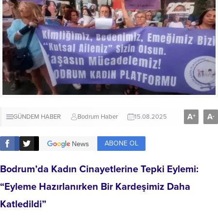
A
A
+
-
GÜNDEM HABER
Bodrum Haber
15.08.2025
ABONE OL
Bodrum’da Kadın Cinayetlerine Tepki Eylemi:
“Eyleme Hazırlanırken Bir Kardeşimiz Daha
Katledildi”