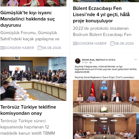
Bülent Eczacıbaşı Fen
Gümüşlük’te kıyı isyanı:
Lisesi’nde 4 yıl geçti, hâlâ
Mandalinci hakkında suç
proje konuşuluyor
duyurusu
2022’de protokolü imzalanan
Gümüşlük Forumu, Gümüşlük
Bodrum Bülent Eczacıbaşı Fen
Sahili’ndeki kaçak yapılaşma ve
Lisesi için dört yıl sonra hâlâ proje
GÜNDEM HABER
08.08.2026
Çayıraltı Halk Plajı’ndaki işgal
süreci görüşülüyor. Okulun ne
GÜNDEM HABER
08.08.2026
iddiaları nedeniyle Bodrum
zaman tamamlanacağı ve öğrenci
Belediye Başkanı Tamer
kabul edeceği belirsiz.
Mandalinci hakkında suç
duyurusunda bulundu.
Terörsüz Türkiye teklifine
komisyondan onay
Terörsüz Türkiye süreci
kapsamında hazırlanan 12
maddelik kanun teklifi TBMM