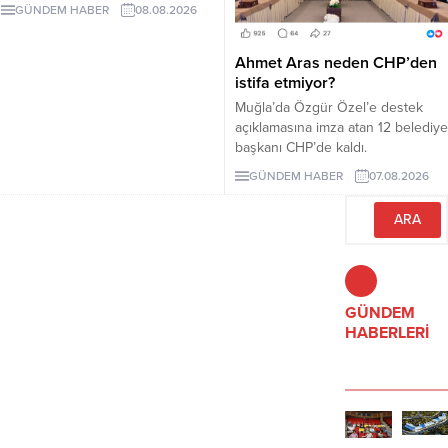
Adalet Komisyonunda kabul edildi.
GÜNDEM HABER
08.08.2026
Teklif 5 ve 10 yıllık erteleme
düzenlemeleri içeriyor.
Ahmet Aras neden CHP’den
istifa etmiyor?
Muğla’da Özgür Özel’e destek
açıklamasına imza atan 12 belediye
başkanı CHP’de kaldı.
Milletvekilleri Yeni Parti’ye
GÜNDEM HABER
07.08.2026
geçerken belediye başkanlarının
tutumu ve CHP yönetiminin
sessizliği tartışılıyor.
GÜNDEM
HABERLERİ