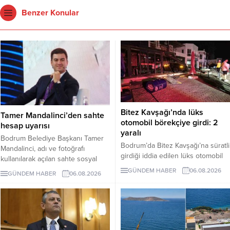
Benzer Konular
Bitez Kavşağı’nda lüks
Tamer Mandalinci’den sahte
otomobil börekçiye girdi: 2
hesap uyarısı
yaralı
Bodrum Belediye Başkanı Tamer
Bodrum’da Bitez Kavşağı’na süratli
Mandalinci, adı ve fotoğrafı
girdiği iddia edilen lüks otomobil
kullanılarak açılan sahte sosyal
börekçiye girdi. Kazada sürücü ve
medya hesaplarına karşı uyarıda
GÜNDEM HABER
06.08.2026
GÜNDEM HABER
06.08.2026
yolcu yaralandı.
bulundu. Mandalinci, tek resmî
hesabının @tamermandalinci
olduğunu açıkladı.