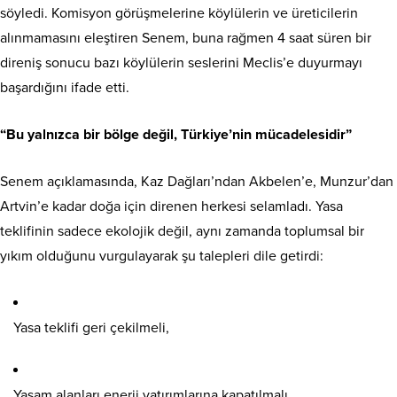
söyledi. Komisyon görüşmelerine köylülerin ve üreticilerin
alınmamasını eleştiren Senem, buna rağmen 4 saat süren bir
direniş sonucu bazı köylülerin seslerini Meclis’e duyurmayı
başardığını ifade etti.
“Bu yalnızca bir bölge değil, Türkiye’nin mücadelesidir”
Senem açıklamasında, Kaz Dağları’ndan Akbelen’e, Munzur’dan
Artvin’e kadar doğa için direnen herkesi selamladı. Yasa
teklifinin sadece ekolojik değil, aynı zamanda toplumsal bir
yıkım olduğunu vurgulayarak şu talepleri dile getirdi:
Yasa teklifi geri çekilmeli,
Yaşam alanları enerji yatırımlarına kapatılmalı,