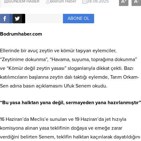
A
A
+
-
GÜNDEM HABER
Bodrum Haber
28.06.2025
ABONE OL
Bodrumhaber.com
Ellerinde bir avuç zeytin ve kömür taşıyan eylemciler,
“Zeytinime dokunma”, “Havama, suyuma, toprağıma dokunma”
ve “Kömür değil zeytin yasası” sloganlarıyla dikkat çekti. Bazı
katılımcıların başlarına zeytin dalı taktığı eylemde, Tarım Orkam-
Sen adına basın açıklamasını Ufuk Senem okudu.
“Bu yasa halktan yana değil, sermayeden yana hazırlanmıştır”
16 Haziran’da Meclis’e sunulan ve 19 Haziran’da jet hızıyla
komisyona alınan yasa teklifinin doğaya ve emeğe zarar
verdiğini belirten Senem, teklifin halktan kaçırılarak dayatıldığını