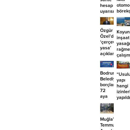
otomo
hesap
börek
uyarısı
girdi:
2
yaralı
Özgür
Koyun
Özel’den
inşaat
‘çerçeve
yasağ
yasa’
rağme
açıklaması:
çalış
‘İmza
iddias
atma
çabamız
Bodrum
“Usulu
yok’
Belediyesinde
yapı
borçlara
hangi
72
izinler
aya
yapıld
kadar
taksit
Muğla’da
Temmuz