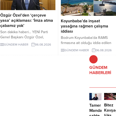
Özgür Özel’den ‘çerçeve
yasa’ açıklaması: ‘İmza atma
Koyunbaba’da inşaat
çabamız yok’
yasağına rağmen çalışma
iddiası
Son dakika haberi... YENİ Parti
Genel Başkanı Özgür Özel,
Bodrum Koyunbaba’da RAMS
çerçeve yasanın özensiz
firmasına ait olduğu iddia edilen
GÜNDEM HABER
06.08.2026
hazırlandığını vurgulayarak "İmza
alanda, inşaat yasağı döneminde
GÜNDEM HABER
06.08.2026
atma çabamız yok" dedi.
peyzaj, yol yapımı ve satıh
düzeltme çalışmaları yapıldığı ileri
sürüldü.
GÜNDEM
HABERLERİ
Bitez
Tamer
Kavşa
Mandalinci’de
lüks
sahte