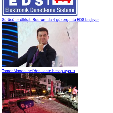
Sürücüler dikkat! Bodrum’da 4 güzergahta EDS başlıyor
Tamer Mandalinci’den sahte hesap uyarısı