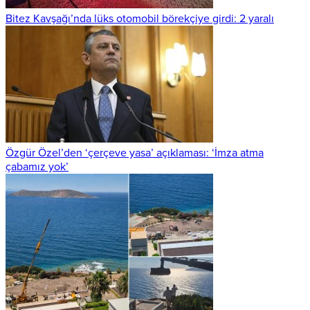
Bitez Kavşağı’nda lüks otomobil börekçiye girdi: 2 yaralı
Özgür Özel’den ‘çerçeve yasa’ açıklaması: ‘İmza atma
çabamız yok’