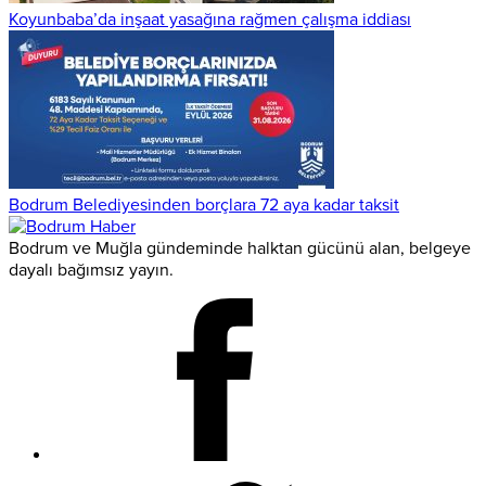
Koyunbaba’da inşaat yasağına rağmen çalışma iddiası
Bodrum Belediyesinden borçlara 72 aya kadar taksit
Bodrum ve Muğla gündeminde halktan gücünü alan, belgeye
dayalı bağımsız yayın.