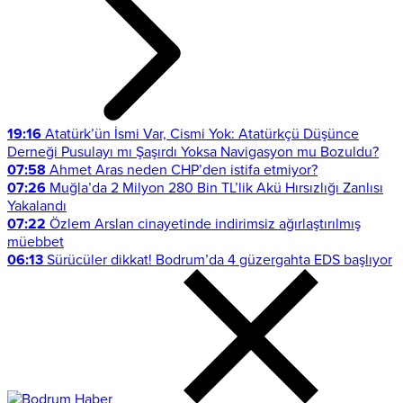
19:16
Atatürk’ün İsmi Var, Cismi Yok: Atatürkçü Düşünce
Derneği Pusulayı mı Şaşırdı Yoksa Navigasyon mu Bozuldu?
07:58
Ahmet Aras neden CHP’den istifa etmiyor?
07:26
Muğla’da 2 Milyon 280 Bin TL’lik Akü Hırsızlığı Zanlısı
Yakalandı
07:22
Özlem Arslan cinayetinde indirimsiz ağırlaştırılmış
müebbet
06:13
Sürücüler dikkat! Bodrum’da 4 güzergahta EDS başlıyor