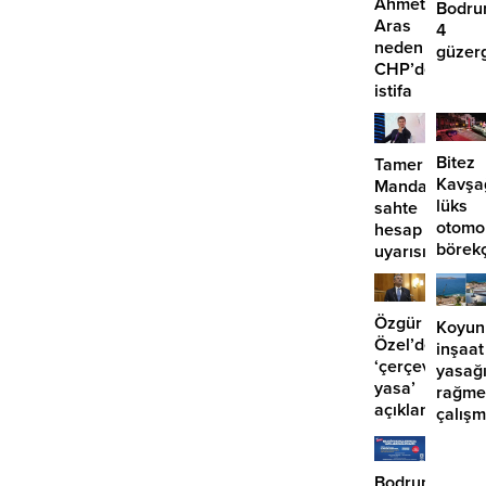
Ahmet
Bodru
Aras
4
neden
güzer
CHP’den
EDS
istifa
başlıy
etmiyor?
Bitez
Tamer
Kavşa
Mandalinci’de
lüks
sahte
otomo
hesap
börek
uyarısı
girdi:
2
yaralı
Özgür
Koyun
Özel’den
inşaat
‘çerçeve
yasağ
yasa’
rağme
açıklaması:
çalış
‘İmza
iddias
atma
çabamız
Bodrum