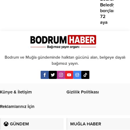
yok’
Belediyesinde
borçlara
72
aya
kadar
taksit
Bodrum ve Muğla gündeminde halktan gücünü alan, belgeye dayalı
bağımsız yayın.
Künye & İletişim
Gizlilik Politikası
Reklamlarınız İçin
GÜNDEM
MUĞLA HABER