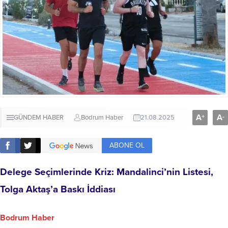
A
A
+
-
GÜNDEM HABER
Bodrum Haber
21.08.2025
ABONE OL
Delege Seçimlerinde Kriz: Mandalinci’nin Listesi,
Tolga Aktaş’a Baskı İddiası
Bodrum Haber