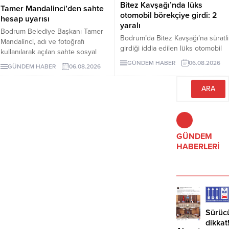
Bitez Kavşağı’nda lüks
Tamer Mandalinci’den sahte
otomobil börekçiye girdi: 2
hesap uyarısı
yaralı
Bodrum Belediye Başkanı Tamer
Bodrum’da Bitez Kavşağı’na süratli
Mandalinci, adı ve fotoğrafı
girdiği iddia edilen lüks otomobil
kullanılarak açılan sahte sosyal
börekçiye girdi. Kazada sürücü ve
medya hesaplarına karşı uyarıda
GÜNDEM HABER
06.08.2026
GÜNDEM HABER
06.08.2026
yolcu yaralandı.
bulundu. Mandalinci, tek resmî
hesabının @tamermandalinci
olduğunu açıkladı.
GÜNDEM
HABERLERİ
Sürüc
dikkat