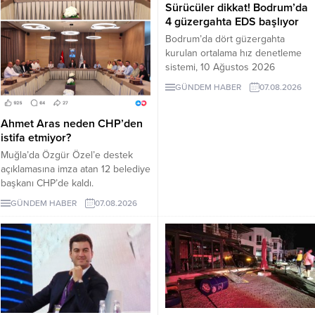
Sürücüler dikkat! Bodrum’da
4 güzergahta EDS başlıyor
Bodrum’da dört güzergahta
kurulan ortalama hız denetleme
sistemi, 10 Ağustos 2026
Pazartesi günü devreye girecek.
GÜNDEM HABER
07.08.2026
İşte EDS uygulanacak yollar.
Ahmet Aras neden CHP’den
istifa etmiyor?
Muğla’da Özgür Özel’e destek
açıklamasına imza atan 12 belediye
başkanı CHP’de kaldı.
Milletvekilleri Yeni Parti’ye
GÜNDEM HABER
07.08.2026
geçerken belediye başkanlarının
tutumu ve CHP yönetiminin
sessizliği tartışılıyor.