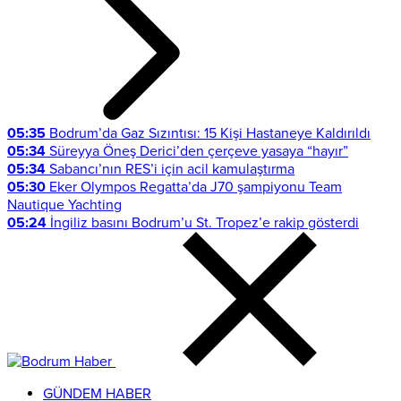
05:35
Bodrum’da Gaz Sızıntısı: 15 Kişi Hastaneye Kaldırıldı
05:34
Süreyya Öneş Derici’den çerçeve yasaya “hayır”
05:34
Sabancı’nın RES’i için acil kamulaştırma
05:30
Eker Olympos Regatta’da J70 şampiyonu Team
Nautique Yachting
05:24
İngiliz basını Bodrum’u St. Tropez’e rakip gösterdi
GÜNDEM HABER