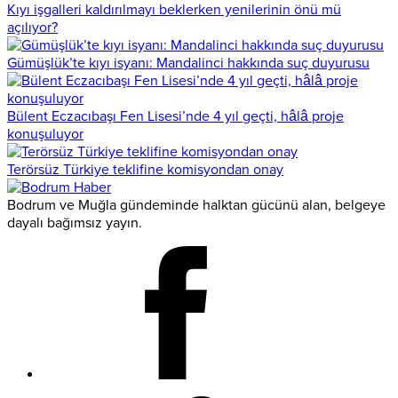
Kıyı işgalleri kaldırılmayı beklerken yenilerinin önü mü
açılıyor?
Gümüşlük’te kıyı isyanı: Mandalinci hakkında suç duyurusu
Bülent Eczacıbaşı Fen Lisesi’nde 4 yıl geçti, hâlâ proje
konuşuluyor
Terörsüz Türkiye teklifine komisyondan onay
Bodrum ve Muğla gündeminde halktan gücünü alan, belgeye
dayalı bağımsız yayın.