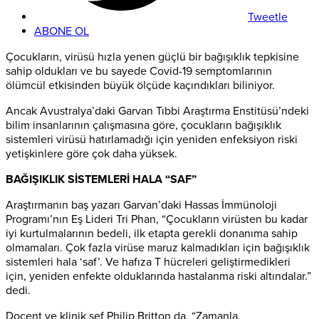
Tweetle
ABONE OL
Çocukların, virüsü hızla yenen güçlü bir bağışıklık tepkisine
sahip oldukları ve bu sayede Covid-19 semptomlarının
ölümcül etkisinden büyük ölçüde kaçındıkları biliniyor.
Ancak
Avustralya’daki Garvan Tıbbi Araştırma Enstitüsü’ndeki
bilim insanlarının çalışmasına göre, çocukların bağışıklık
sistemleri virüsü hatırlamadığı için yeniden enfeksiyon riski
yetişkinlere göre çok daha yüksek.
BAĞIŞIKLIK SİSTEMLERİ HALA “SAF”
Araştırmanın baş yazarı Garvan’daki Hassas İmmünoloji
Programı’nın Eş Lideri Tri Phan, “Çocukların virüsten bu kadar
iyi kurtulmalarının bedeli, ilk etapta gerekli donanıma sahip
olmamaları. Ç
ok fazla virüse maruz kalmadıkları için bağışıklık
sistemleri hala ‘saf’. Ve hafıza T hücreleri geliştirmedikleri
için, yeniden enfekte olduklarında hastalanma riski altındalar.”
dedi.
Doçent ve klinik şef Philip Britton da, “Zamanla,