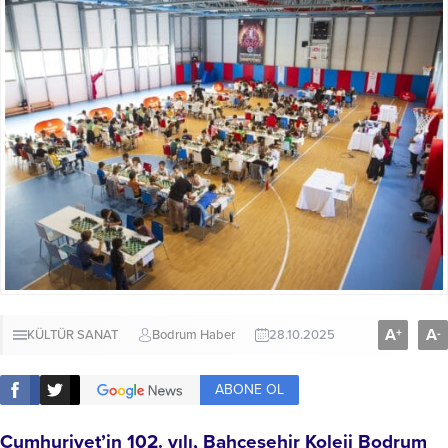
A
A
+
-
KÜLTÜR SANAT
Bodrum Haber
28.10.2025
ABONE OL
Cumhuriyet’in 102. yılı, Bahçeşehir Koleji Bodrum