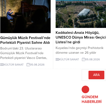
kurulan ünlü piyano atölyesi
oldu. 63. Uluslararası Antalya Altın
Steingraeber ile tanınan klasik
Portakal Film Festivali'nde Ulusal
müzik merkezi Bayreuth da
Uzun Metraj Film ...
başladı.
Kadıkalesi-Anaia Höyüğü,
UNESCO Dünya Mirası Geçici
Gümüşlük Müzik Festivali’nde
Listesi’ne girdi
Portekizli Piyanist Sahne Aldı
Kuşadası’nda geçmişi Prehistorik
Bodrum'daki 23. Uluslararası
döneme uzanan ve 26 yıldır
Gümüşlük Müzik Festivali'nde
kesintisiz kazılan Kadıkalesi-Anaia
Portekizli piyanist Vasco Dantas,
KÜLTÜR SANAT
05.08.2026
Höyüğü, UNESCO Dünya Mirası
Antik Taş Ocağı'nda Fado ezgileri
KÜLTÜR SANAT
05.08.2026
Geçici Listesi’ne girdi. Bu
ve kendi besteleriyle konser
gelişmeyle birlikte Türkiye’nin
verdi. Festival, 6 ve 8 Ağustos'ta
listedeki kültür varlığı sayısı 81’e
diğer piyanistlerle devam edecek.
yükseldi.
GÜNDEM
HABERLERİ