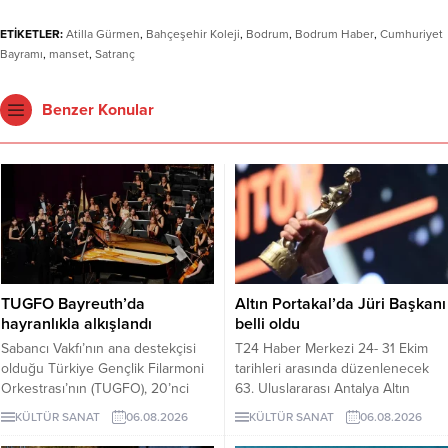
ETİKETLER:
Atilla Gürmen
,
Bahçeşehir Koleji
,
Bodrum
,
Bodrum Haber
,
Cumhuriyet
Bayramı
,
manset
,
Satranç
Benzer Konular
TUGFO Bayreuth’da
Altın Portakal’da Jüri Başkanı
hayranlıkla alkışlandı
belli oldu
Sabancı Vakfı’nın ana destekçisi
T24 Haber Merkezi 24- 31 Ekim
olduğu Türkiye Gençlik Filarmoni
tarihleri arasında düzenlenecek
Orkestrası’nın (TUGFO), 20’nci
63. Uluslararası Antalya Altın
Avrupa turnesi Almanya’nın ünlü
Portakal Film Festivali'nin Jüri
KÜLTÜR SANAT
06.08.2026
KÜLTÜR SANAT
06.08.2026
besteci Wagner ile 1852’de
Başkanı, yönetmen Derviş Zaim