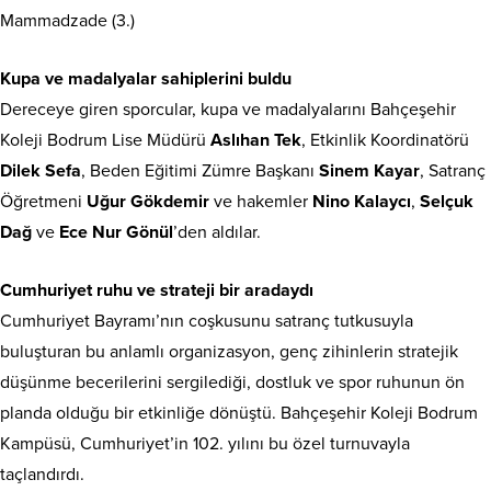
Mammadzade (3.)
Kupa ve madalyalar sahiplerini buldu
Dereceye giren sporcular, kupa ve madalyalarını Bahçeşehir
Koleji Bodrum Lise Müdürü
Aslıhan Tek
, Etkinlik Koordinatörü
Dilek Sefa
, Beden Eğitimi Zümre Başkanı
Sinem Kayar
, Satranç
Öğretmeni
Uğur Gökdemir
ve hakemler
Nino Kalaycı
,
Selçuk
Dağ
ve
Ece Nur Gönül
’den aldılar.
Cumhuriyet ruhu ve strateji bir aradaydı
Cumhuriyet Bayramı’nın coşkusunu satranç tutkusuyla
buluşturan bu anlamlı organizasyon, genç zihinlerin stratejik
düşünme becerilerini sergilediği, dostluk ve spor ruhunun ön
planda olduğu bir etkinliğe dönüştü. Bahçeşehir Koleji Bodrum
Kampüsü, Cumhuriyet’in 102. yılını bu özel turnuvayla
taçlandırdı.