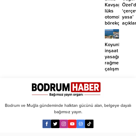
Kavşağı’nda
Özel’
lüks
‘çerçe
otomobil
yasa’
börekçiye
açıkla
girdi:
‘İmza
2
atma
yaralı
çabam
Koyunbaba’d
yok’
inşaat
yasağına
rağmen
çalışma
iddiası
Bodrum ve Muğla gündeminde halktan gücünü alan, belgeye dayalı
bağımsız yayın.