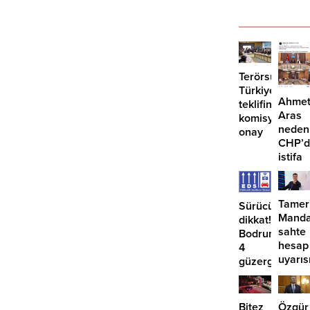
Terörsüz
Türkiye
Ahme
teklifine
Aras
komisyondan
neden
onay
CHP’d
istifa
etmiyo
Tamer
Sürücüler
Manda
dikkat!
sahte
Bodrum’da
hesap
4
uyarıs
güzergahta
EDS
başlıyor
Bitez
Özgür