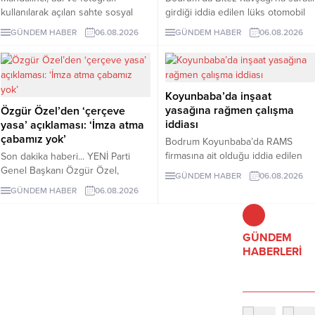
kullanılarak açılan sahte sosyal
girdiği iddia edilen lüks otomobil
medya hesaplarına karşı uyarıda
börekçiye girdi. Kazada sürücü ve
GÜNDEM HABER
06.08.2026
GÜNDEM HABER
06.08.2026
bulundu. Mandalinci, tek resmî
yolcu yaralandı.
hesabının @tamermandalinci
olduğunu açıkladı.
Koyunbaba’da inşaat
yasağına rağmen çalışma
Özgür Özel’den ‘çerçeve
iddiası
yasa’ açıklaması: ‘İmza atma
çabamız yok’
Bodrum Koyunbaba’da RAMS
firmasına ait olduğu iddia edilen
Son dakika haberi... YENİ Parti
alanda, inşaat yasağı döneminde
Genel Başkanı Özgür Özel,
GÜNDEM HABER
06.08.2026
peyzaj, yol yapımı ve satıh
çerçeve yasanın özensiz
GÜNDEM HABER
06.08.2026
düzeltme çalışmaları yapıldığı ileri
hazırlandığını vurgulayarak "İmza
sürüldü.
atma çabamız yok" dedi.
GÜNDEM
HABERLERİ