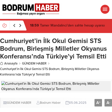
18:29
Bitez Kavşağı’nda lüks otomobil börekçiye
girdi: 2 yaralı
Cumhuriyet’in İlk Okul Gemisi STS
Bodrum, Birleşmiş Milletler Okyanus
Konferansı’nda Türkiye’yi Temsil Etti
Anasayfa
GÜNDEM HABER
Cumhuriyet’in İlk Okul Gemisi STS Bodrum, Birleşmiş Milletler Okyanus
Konferansı’nda Türkiye’yi Temsil Etti
A
A
+
-
GÜNDEM HABER
Bodrum Haber
05.06.2025