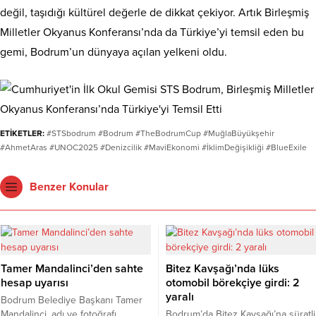
değil, taşıdığı kültürel değerle de dikkat çekiyor. Artık Birleşmiş
Milletler Okyanus Konferansı’nda da Türkiye’yi temsil eden bu
gemi, Bodrum’un dünyaya açılan yelkeni oldu.
ETİKETLER:
#STSbodrum #Bodrum #TheBodrumCup #MuğlaBüyükşehir
#AhmetAras #UNOC2025 #Denizcilik #MaviEkonomi #İklimDeğişikliği #BlueExile
Benzer Konular
Tamer Mandalinci’den sahte
Bitez Kavşağı’nda lüks
hesap uyarısı
otomobil börekçiye girdi: 2
yaralı
Bodrum Belediye Başkanı Tamer
Mandalinci, adı ve fotoğrafı
Bodrum’da Bitez Kavşağı’na süratli