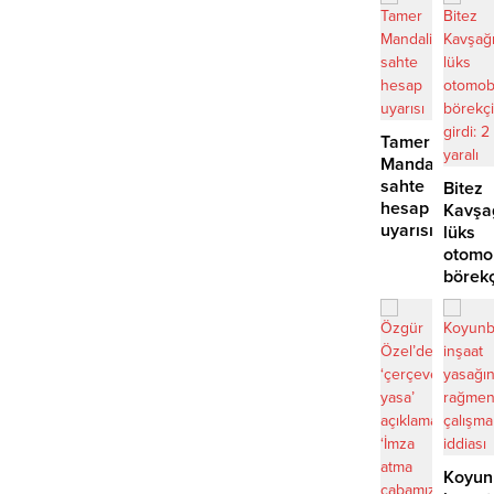
Tamer
Mandalinci’de
sahte
Bitez
hesap
Kavşa
uyarısı
lüks
otomo
börek
girdi:
2
yaralı
Koyun