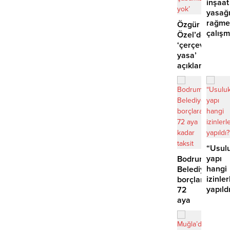
inşaat
yasağ
rağme
Özgür
çalış
Özel’den
iddias
‘çerçeve
yasa’
açıklaması:
‘İmza
atma
çabamız
yok’
“Usulu
yapı
Bodrum
hangi
Belediyesinde
izinler
borçlara
yapıld
72
aya
kadar
taksit