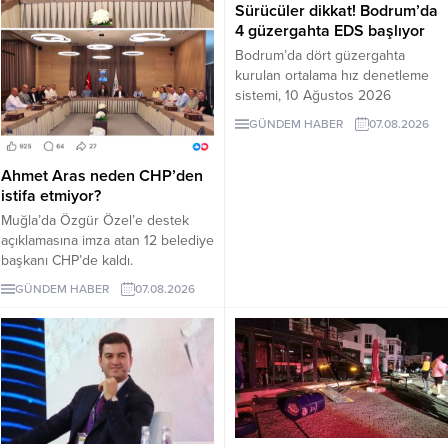
Sürücüler dikkat! Bodrum’da
4 güzergahta EDS başlıyor
Bodrum’da dört güzergahta
kurulan ortalama hız denetleme
sistemi, 10 Ağustos 2026
Pazartesi günü devreye girecek.
GÜNDEM HABER
07.08.2026
İşte EDS uygulanacak yollar.
Ahmet Aras neden CHP’den
istifa etmiyor?
Muğla’da Özgür Özel’e destek
açıklamasına imza atan 12 belediye
başkanı CHP’de kaldı.
Milletvekilleri Yeni Parti’ye
GÜNDEM HABER
07.08.2026
geçerken belediye başkanlarının
tutumu ve CHP yönetiminin
sessizliği tartışılıyor.