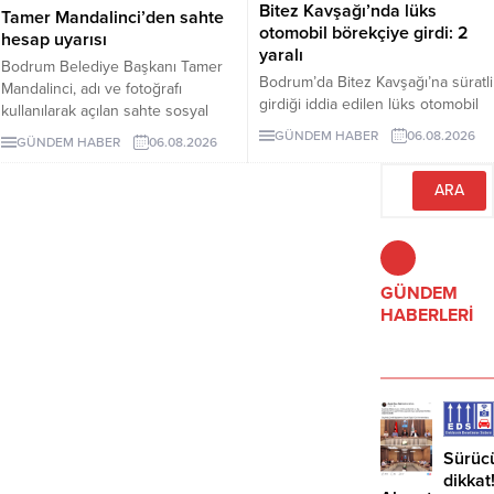
Bitez Kavşağı’nda lüks
Tamer Mandalinci’den sahte
otomobil börekçiye girdi: 2
hesap uyarısı
yaralı
Bodrum Belediye Başkanı Tamer
Bodrum’da Bitez Kavşağı’na süratli
Mandalinci, adı ve fotoğrafı
girdiği iddia edilen lüks otomobil
kullanılarak açılan sahte sosyal
börekçiye girdi. Kazada sürücü ve
medya hesaplarına karşı uyarıda
GÜNDEM HABER
06.08.2026
GÜNDEM HABER
06.08.2026
yolcu yaralandı.
bulundu. Mandalinci, tek resmî
hesabının @tamermandalinci
olduğunu açıkladı.
GÜNDEM
HABERLERİ
Sürüc
dikkat