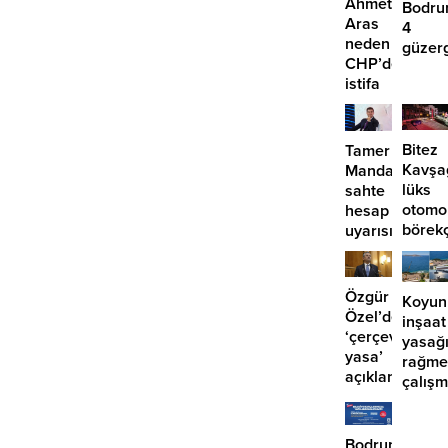
Ahmet
Bodru
Aras
4
neden
güzer
CHP’den
EDS
istifa
başlıy
etmiyor?
Bitez
Tamer
Kavşa
Mandalinci’de
lüks
sahte
otomo
hesap
börek
uyarısı
girdi:
2
yaralı
Özgür
Koyun
Özel’den
inşaat
‘çerçeve
yasağ
yasa’
rağme
açıklaması:
çalış
‘İmza
iddias
atma
çabamız
Bodrum