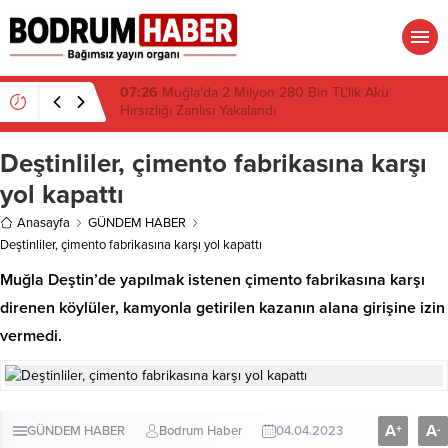
07:26
Muğla’da 2 Milyon 280 Bin TL’lik Akü
Hırsızlığı Zanlısı Yakalandı
Deştinliler, çimento fabrikasına karşı
yol kapattı
Anasayfa
GÜNDEM HABER
Deştinliler, çimento fabrikasına karşı yol kapattı
Muğla Deştin’de yapılmak istenen çimento fabrikasına karşı
direnen köylüler, kamyonla getirilen kazanın alana girişine izin
vermedi.
A
A
+
-
GÜNDEM HABER
Bodrum Haber
04.04.2023