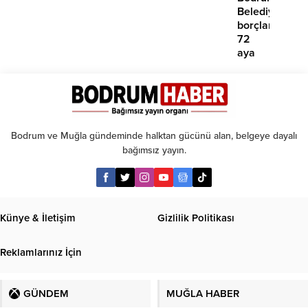
yok’
Belediyesinde
borçlara
72
aya
kadar
taksit
Bodrum ve Muğla gündeminde halktan gücünü alan, belgeye dayalı
bağımsız yayın.
Künye & İletişim
Gizlilik Politikası
Reklamlarınız İçin
GÜNDEM
MUĞLA HABER