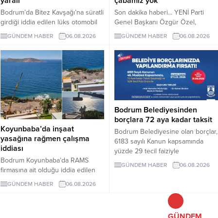
yaralı
çabamız yok’
Bodrum’da Bitez Kavşağı’na süratli
Son dakika haberi... YENİ Parti
girdiği iddia edilen lüks otomobil
Genel Başkanı Özgür Özel,
börekçiye girdi. Kazada sürücü ve
çerçeve yasanın özensiz
GÜNDEM HABER
06.08.2026
GÜNDEM HABER
06.08.2026
yolcu yaralandı.
hazırlandığını vurgulayarak "İmza
atma çabamız yok" dedi.
Bodrum Belediyesinden
borçlara 72 aya kadar taksit
Koyunbaba’da inşaat
Bodrum Belediyesine olan borçlar,
yasağına rağmen çalışma
6183 sayılı Kanun kapsamında
iddiası
yüzde 29 tecil faiziyle
Bodrum Koyunbaba’da RAMS
taksitlendirilebilecek. Gerçek
GÜNDEM HABER
06.08.2026
firmasına ait olduğu iddia edilen
kişiler için 48 aya, belirli koşulları
alanda, inşaat yasağı döneminde
sağlayan tüzel kişiler için 72 aya
GÜNDEM HABER
06.08.2026
peyzaj, yol yapımı ve satıh
kadar taksit uygulanacak. Son
düzeltme çalışmaları yapıldığı ileri
başvuru tarihi 31 Ağustos 2026.
sürüldü.
GÜNDEM