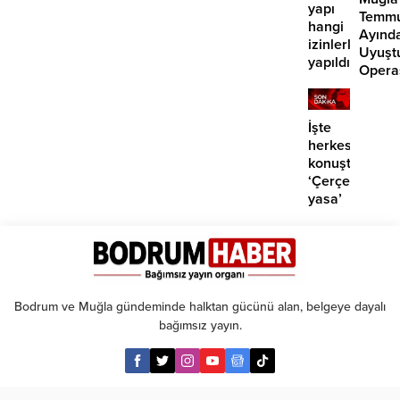
yapı
Temm
hangi
Ayınd
izinlerle
Uyuşt
yapıldı?”
Opera
29
Tutuk
İşte
herkesin
konuştuğu
‘Çerçeve
yasa’
kanun
teklifi
Bodrum ve Muğla gündeminde halktan gücünü alan, belgeye dayalı
bağımsız yayın.