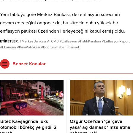
Yeni tabloya göre Merkez Bankası, dezenflasyon sürecinin
devam edeceğini öngörse de, bu sürecin daha yüksek bir
enflasyon patikası üzerinden ilerleyeceğini kabul etmiş oldu.
ETİKETLER:
#MerkezBankası #TCMB #Enflasyon #FatihKarahan #EnflasyonRaporu
#Ekonomi #ParaPolitikası #BodrumHaber
,
manset
Benzer Konular
Bitez Kavşağı’nda lüks
Özgür Özel’den ‘çerçeve
otomobil börekçiye girdi: 2
yasa’ açıklaması: ‘İmza atma