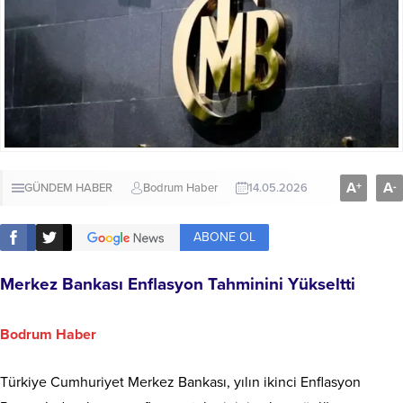
A
A
+
-
GÜNDEM HABER
Bodrum Haber
14.05.2026
ABONE OL
Merkez Bankası Enflasyon Tahminini Yükseltti
Bodrum Haber
Türkiye Cumhuriyet Merkez Bankası, yılın ikinci Enflasyon