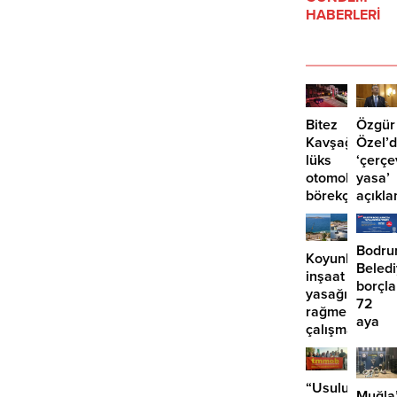
HABERLERİ
Bitez
Özgür
Kavşağı’nda
Özel’
lüks
‘çerçe
otomobil
yasa’
börekçiye
açıkla
girdi:
‘İmza
2
atma
yaralı
çabam
Bodr
Koyunbaba’d
yok’
Beled
inşaat
borçla
yasağına
72
rağmen
aya
çalışma
kadar
iddiası
taksit
“Usuluk’taki
Muğla