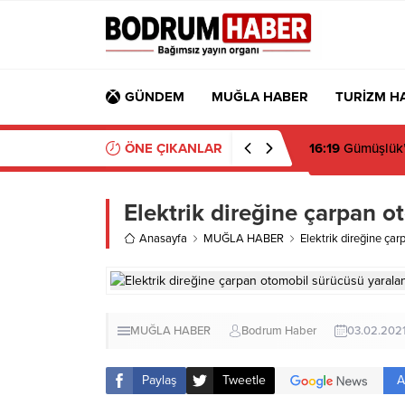
GÜNDEM
MUĞLA HABER
TURİZM H
ÖNE ÇIKANLAR
16:19
Gümüşlük’t
Elektrik direğine çarpan o
Anasayfa
MUĞLA HABER
Elektrik direğine ça
MUĞLA HABER
Bodrum Haber
03.02.202
A
Paylaş
Tweetle