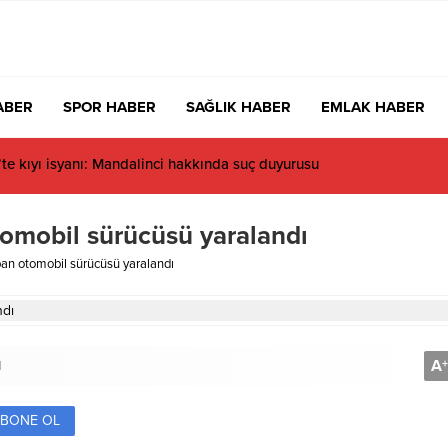
ABER
SPOR HABER
SAĞLIK HABER
EMLAK HABER
e kıyı isyanı: Mandalinci hakkında suç duyurusu
tomobil sürücüsü yaralandı
rpan otomobil sürücüsü yaralandı
A
+
1
BONE OL