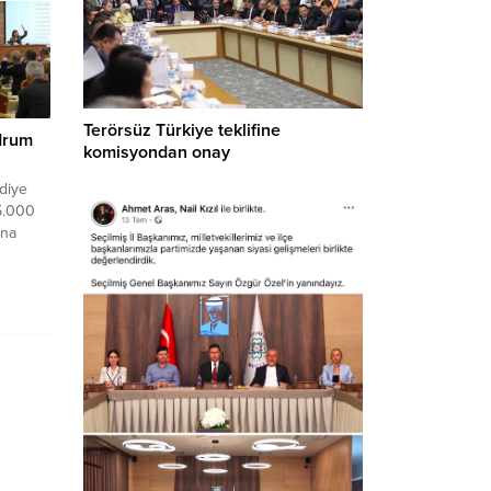
Terörsüz Türkiye teklifine
drum
komisyondan onay
diye
5.000
ına
um–
i ve
n
ni