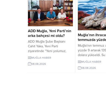
ADD Muğla, Yeni Parti’nin
Muğla’nın ihraca
arka bahçesi mi oldu?
temmuzda yüzde 
ADD Muğla Şube Başkanı
Muğla’nın temmuz ay
Cahit Yaka, Yeni Parti
yüzde 9 artarak 13
ziyaretinde “Yeni yolumuz,
dolara yükseldi. Su 
yeni mücadelemiz hayırlı
MUĞLA HABER
madencilik ve yaş
olsun” diyerek partiye destek
MUĞLA HABER
08.08.2026
sebze sektörleri ihr
mesajı verdi.
08.08.2026
artışta öne çıktı.