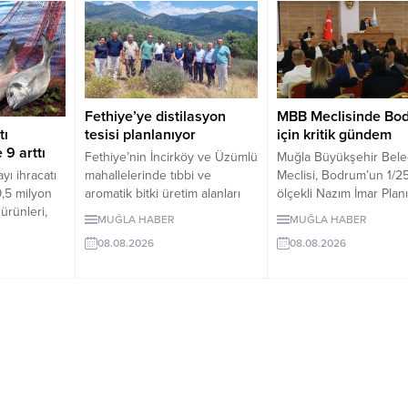
Fethiye’ye distilasyon
MBB Meclisinde Bo
tı
tesisi planlanıyor
için kritik gündem
9 arttı
Fethiye’nin İncirköy ve Üzümlü
Muğla Büyükşehir Bele
ı ihracatı
mahallelerinde tıbbi ve
Meclisi, Bodrum’un 1/2
9,5 milyon
aromatik bitki üretim alanları
ölçekli Nazım İmar Plan
ürünleri,
incelendi. Bölgede kurulması
yapılan itirazları, Bodr
MUĞLA HABER
MUĞLA HABER
 meyve
planlanan distilasyon tesisi için
Datça feribot ücretlerin
08.08.2026
08.08.2026
acattaki
yer değerlendirmesi yapıldı.
Torba’daki 7 bin 86
metrekarelik taşınmazı
bedelsiz mülkiyet devri
görüşecek.