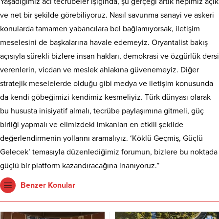
Yaşadığımız acı tecrübeler ışığında, şu gerçeği artık hepimiz açık
ve net bir şekilde görebiliyoruz. Nasıl savunma sanayi ve askeri
konularda tamamen yabancılara bel bağlamıyorsak, iletişim
meselesini de başkalarına havale edemeyiz. Oryantalist bakış
açısıyla sürekli bizlere insan hakları, demokrasi ve özgürlük dersi
verenlerin, vicdan ve meslek ahlakına güvenemeyiz. Diğer
stratejik meselelerde olduğu gibi medya ve iletişim konusunda
da kendi göbeğimizi kendimiz kesmeliyiz. Türk dünyası olarak
bu hususta inisiyatif almalı, tecrübe paylaşımına gitmeli, güç
birliği yapmalı ve elimizdeki imkanları en etkili şekilde
değerlendirmenin yollarını aramalıyız. ‘Köklü Geçmiş, Güçlü
Gelecek’ temasıyla düzenlediğimiz forumun, bizlere bu noktada
güçlü bir platform kazandıracağına inanıyoruz.”
Benzer Konular