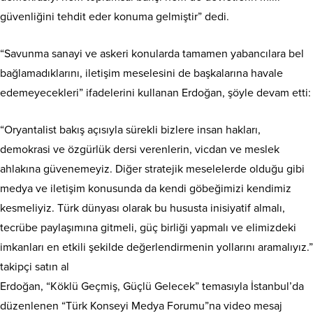
güvenliğini tehdit eder konuma gelmiştir” dedi.
“Savunma sanayi ve askeri konularda tamamen yabancılara bel
bağlamadıklarını, iletişim meselesini de başkalarına havale
edemeyecekleri” ifadelerini kullanan Erdoğan, şöyle devam etti:
“Oryantalist bakış açısıyla sürekli bizlere insan hakları,
demokrasi ve özgürlük dersi verenlerin, vicdan ve meslek
ahlakına güvenemeyiz. Diğer stratejik meselelerde olduğu gibi
medya ve iletişim konusunda da kendi göbeğimizi kendimiz
kesmeliyiz. Türk dünyası olarak bu hususta inisiyatif almalı,
tecrübe paylaşımına gitmeli, güç birliği yapmalı ve elimizdeki
imkanları en etkili şekilde değerlendirmenin yollarını aramalıyız.”
takipçi satın al
Erdoğan, “Köklü Geçmiş, Güçlü Gelecek” temasıyla İstanbul’da
düzenlenen “Türk Konseyi Medya Forumu”na video mesaj