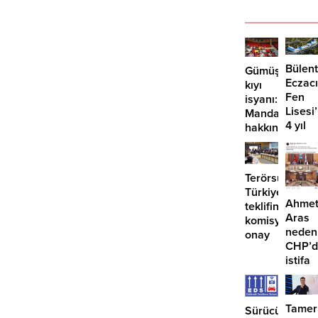
Bülent
Gümüşlük’te
Eczacı
kıyı
Fen
isyanı:
Lisesi
Mandalinci
4 yıl
hakkında
geçti,
suç
hâlâ
duyurusu
proje
Terörsüz
konuş
Türkiye
Ahme
teklifine
Aras
komisyondan
neden
onay
CHP’d
istifa
etmiyo
Tamer
Sürücüler