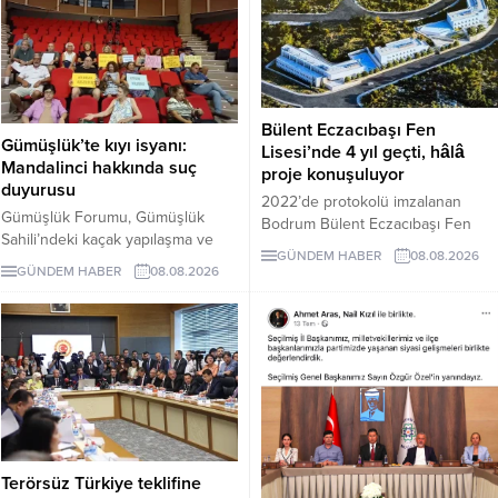
Bülent Eczacıbaşı Fen
Gümüşlük’te kıyı isyanı:
Lisesi’nde 4 yıl geçti, hâlâ
Mandalinci hakkında suç
proje konuşuluyor
duyurusu
2022’de protokolü imzalanan
Gümüşlük Forumu, Gümüşlük
Bodrum Bülent Eczacıbaşı Fen
Sahili’ndeki kaçak yapılaşma ve
Lisesi için dört yıl sonra hâlâ proje
GÜNDEM HABER
08.08.2026
Çayıraltı Halk Plajı’ndaki işgal
süreci görüşülüyor. Okulun ne
GÜNDEM HABER
08.08.2026
iddiaları nedeniyle Bodrum
zaman tamamlanacağı ve öğrenci
Belediye Başkanı Tamer
kabul edeceği belirsiz.
Mandalinci hakkında suç
duyurusunda bulundu.
Terörsüz Türkiye teklifine