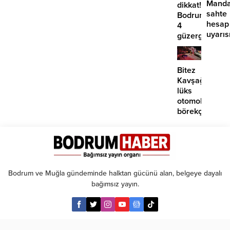
Manda
dikkat!
sahte
Bodrum’da
hesap
4
uyarıs
güzergahta
EDS
başlıyor
Bitez
Kavşağı’nda
lüks
otomobil
börekçiye
girdi:
2
yaralı
Bodrum ve Muğla gündeminde halktan gücünü alan, belgeye dayalı
bağımsız yayın.