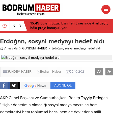
15:45
Bülent Eczacıbaşı Fen Lisesi’nde 4 yıl geçti,
hâlâ proje konuşuluyor
Erdoğan, sosyal medyayı hedef aldı
Anasayfa
GÜNDEM HABER
Erdoğan, sosyal medyayı hedef aldı
A
A
+
-
GÜNDEM HABER
Bodrum Haber
22.10.2021
ABONE OL
AKP Genel Başkanı ve Cumhurbaşkanı Recep Tayyip Erdoğan,
“Hiçbir denetimin olmadığı sosyal medya mecraları hem
demokrasiyi hem toplumsal barışı hem de devletlerin milli