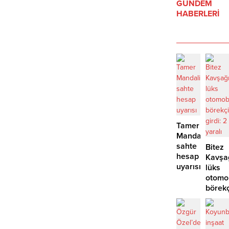
GÜNDEM
HABERLERİ
Tamer
Mandalinci’de
sahte
Bitez
hesap
Kavşa
uyarısı
lüks
otomo
börek
girdi:
2
yaralı