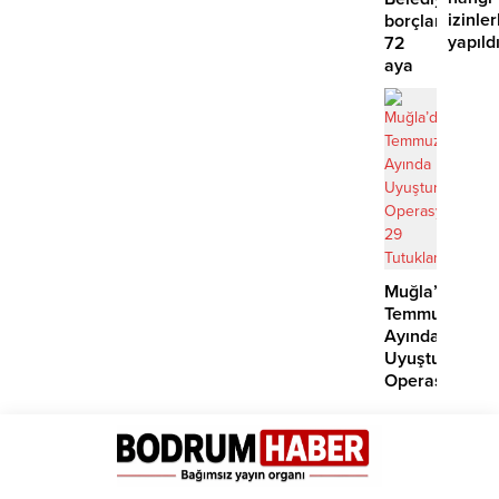
izinler
borçlara
yapıld
72
aya
kadar
taksit
Muğla’da
Temmuz
Ayında
Uyuşturucu
Operasyonu:
29
Tutuklama