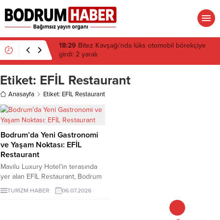
18:29
Bitez Kavşağı’nda lüks otomobil börekçiye
girdi: 2 yaralı
Etiket:
EFİL Restaurant
Anasayfa
Etiket: EFİL Restaurant
Bodrum’da Yeni Gastronomi
ve Yaşam Noktası: EFİL
Restaurant
Mavilu Luxury Hotel’in terasında
yer alan EFİL Restaurant, Bodrum
manzarasını gastronomi, müzik,
TURİZM HABER
06.07.2026
özel davetler ve sosyal yaşamla
buluşturan yeni bir adres olarak
öne çıkıyor.