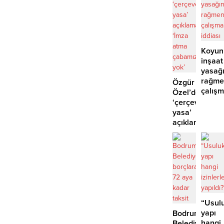
Koyun
inşaat
yasağ
rağme
Özgür
çalış
Özel’den
iddias
‘çerçeve
yasa’
açıklaması:
‘İmza
atma
çabamız
yok’
“Usulu
yapı
Bodrum
hangi
Belediyesinde