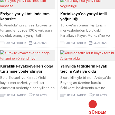
merkezinde antrenman yapmaya
başladı.
Erciyes yarıyıl tatilinde tam
Kartalkaya’da yarıyıl tatili
kapasite
yoğunluğu
İç Anadolu'nun zirvesi Erciyes'te
Türkiye'nin önemli kış turizm
turizmciler yüzde 100'e yaklaşan
merkezlerinden Bolu'daki
doluluk oranıyla yarıyıl tatilini
Kartalkaya Kayak Merkezi'ne ve
bereketli geçirecek.
Palandöken Kayak Merkezi 2'ye
TURİZM HABER
23.01.2023
TURİZM HABER
23.01.2023
giden tatilciler, kayak ve
snowboard yaparak eğlendi.
Kuraklık kayakseverleri doğa
Yarıyılda tatilcilerin kayak
turizmine yönlendiriyor
tercihi Antalya oldu
Bolu, Kocaeli ve Karabük'teki
Sıcak iklimiyle bilinen Antalya'da
kayak merkezleri, yeterli kar
Beydağları üzerine kurulu
olmaması nedeniyle son yılların en
Saklıkent, beklenenin aksine
sakin günlerini yaşıyor.
gözde kayak merkezleri Uludağ,
TURİZM HABER
21.01.2023
TURİZM HABER
21.01.2023
Palandöken ve Kartalkaya'dan
daha kalın kar kalınlığına ulaşınca
yarıyıl tatilinde kayak yapmak
GÜNDEM
isteyenlerin ilk tercihi oldu.