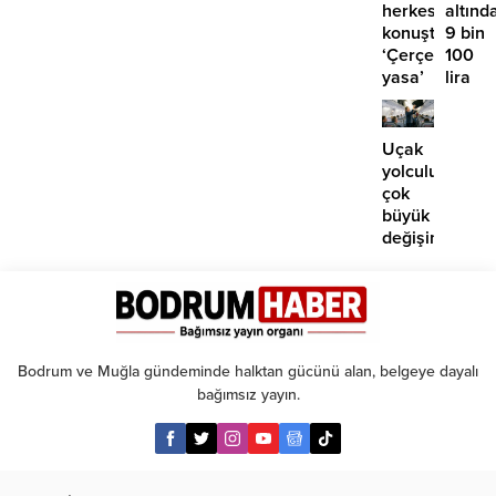
herkesin
altınd
konuştuğu
9 bin
‘Çerçeve
100
yasa’
lira
kanun
öngör
teklifi
Yüksel
için o
Uçak
tarihe
yolculuklarınd
işaret
çok
edildi
büyük
değişim:
Artık
paralı
oluyor!
Bodrum ve Muğla gündeminde halktan gücünü alan, belgeye dayalı
bağımsız yayın.