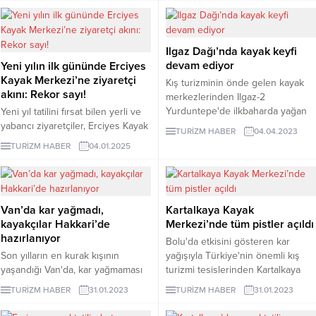
Sömestir tatilinde en çok tercih
açıklama
edilen şehirlerden biri de Antalya.
Çünkü Akdeniz, kayak keyfi ile
Ilgaz Dağı’nda kayak keyfi
deniz kenarının tadını çıkarma
devam ediyor
Yeni yılın ilk gününde Erciyes
alternatifini tek bir tatilde bir araya
Kayak Merkezi’ne ziyaretçi
getirebilme özelliğiyle pek çok
Kış turizminin önde gelen kayak
akını: Rekor sayı!
kişiye hitap...
merkezlerinden Ilgaz-2
Yurduntepe'de ilkbaharda yağan
Yeni yıl tatilini fırsat bilen yerli ve
karla sezonun uzaması
yabancı ziyaretçiler, Erciyes Kayak
TURİZM HABER
04.04.2023
kayakseverleri mutlu etti.
Merkezi'nde kayak ve snowboard
TURİZM HABER
04.01.2025
keyfi yaptı. 2025'in ilk gününde
110 bin kişinin ziyaret ettiği
Merkez'de 41 farklı kayak pisti
bulunuyor.
Van’da kar yağmadı,
Kartalkaya Kayak
kayakçılar Hakkari’de
Merkezi’nde tüm pistler açıldı
hazırlanıyor
Bolu'da etkisini gösteren kar
Son yılların en kurak kışının
yağışıyla Türkiye'nin önemli kış
yaşandığı Van'da, kar yağmaması
turizmi tesislerinden Kartalkaya
nedeniyle kayak merkezleri
Kayak Merkezi'nde tatilci
TURİZM HABER
31.01.2023
TURİZM HABER
31.01.2023
sezonu açamayınca, kayak
yoğunluğu arttı.
sporcuları Hakkari'deki kayak