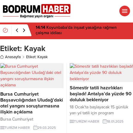
14:14
Koyunbaba’da inşaat yasağına rağmen
çalışma iddiası
Etiket:
Kayak
Anasayfa
Etiket: Kayak
Sömestir tatili hazırlıkları
başladı! Antalya’da yüzde 90
Bursa Cumhuriyet
doluluk bekleniyor
Başsavcılığından Uludağ’daki
otel yangını soruşturmasına
18 Ocak'ta başlayacak 15 günlük
ilişkin açıklama
yarı yıl tatili için program
alternatiflerini değerlendiren
Bursa Cumhuriyet
TURİZM HABER
18.01.2025
ebeveynler, aileleriyle keyifli vakit
Başsavcılığından Uludağ'daki otel
TURİZM HABER
29.03.2025
geçirebilmenin yollarını arıyor.
yangını soruşturmasına ilişkin