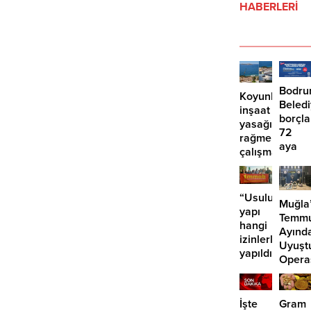
HABERLERİ
Bodr
Koyunbaba’d
Beled
inşaat
borçla
yasağına
72
rağmen
aya
çalışma
kadar
iddiası
taksit
“Usuluk’taki
Muğla
yapı
Temm
hangi
Ayınd
izinlerle
Uyuşt
yapıldı?”
Opera
29
Tutuk
İşte
Gram