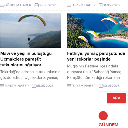
Türkiye'nin dünyaya tanıtımı
GÜNDEM HABER
08.08.2023
TURİZM HABER
31.05.2023
açısından milli bir tanıtım çabası
olarak düşünüyoruz"
Mavi ve yeşilin buluştuğu
Fethiye, yamaç paraşütünde
Uçmakdere paraşüt
yeni rekorlar peşinde
tutkunlarını ağırlıyor
Muğla’nın Fethiye ilçesindeki
Tekirdağ'da adrenalin tutkunlarının
dünyaca ünlü “Babadağ Yamaç
gözde adresi Uçmakdere, yamaç
Paraşütü’nün kırdığı rekorların
paraşütü yapmak isteyenleri
önümüzdeki yıllarda da devam
TURİZM HABER
05.05.2023
TURİZM HABER
30.01.2023
gökyüzüyle buluşturuyor.
edebilmesi için eksikler masaya
yatırılarak bir dizi kararlar alındı.
GÜNDEM