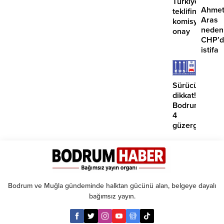
Türkiye
Ahme
teklifine
Aras
komisyondan
neden
onay
CHP’d
istifa
etmiyo
Sürücüler
dikkat!
Bodrum’da
4
güzergahta
EDS
başlıyor
Bodrum ve Muğla gündeminde halktan gücünü alan, belgeye dayalı
bağımsız yayın.