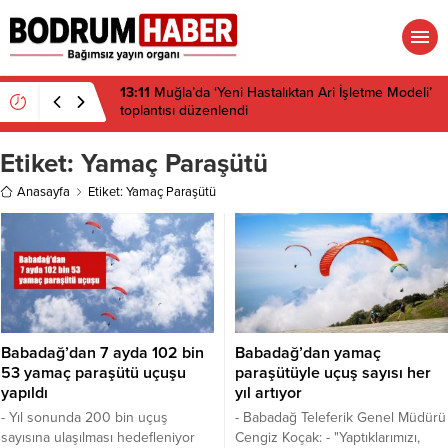
13:11
Muğla’da ‘Yeni Hastalıktan Ari İşletme Modeli’
toplantısı düzenlendi
Etiket:
Yamaç Paraşütü
Anasayfa
Etiket: Yamaç Paraşütü
Babadağ’dan 7 ayda 102 bin
Babadağ’dan yamaç
53 yamaç paraşütü uçuşu
paraşütüyle uçuş sayısı her
yapıldı
yıl artıyor
- Yıl sonunda 200 bin uçuş
- Babadağ Teleferik Genel Müdürü
sayısına ulaşılması hedefleniyor
Cengiz Koçak: - "Yaptıklarımızı,