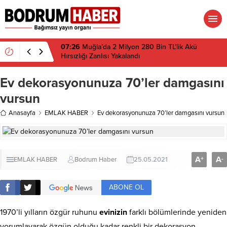
07:26
Muğla’da 2 Milyon 280 Bin TL’lik Akü
Hırsızlığı Zanlısı Yakalandı
Ev dekorasyonunuza 70’ler damgasını
vursun
Anasayfa
EMLAK HABER
Ev dekorasyonunuza 70’ler damgasını vursun
A
A
+
-
EMLAK HABER
Bodrum Haber
25.05.2021
ABONE OL
1970’li yılların özgür ruhunu
evinizin
farklı bölümlerinde yeniden
yorumlayarak özgün olduğu kadar renkli bir dekorasyon