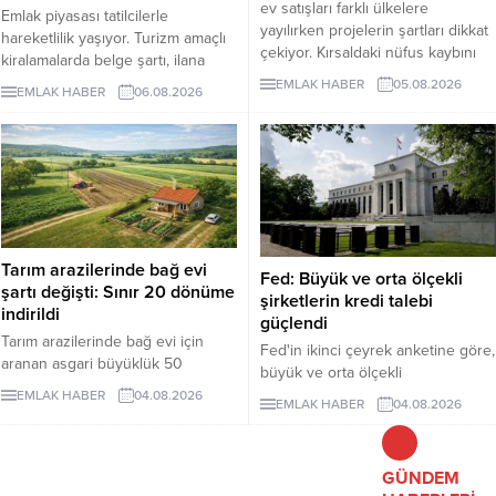
ev satışları farklı ülkelere
Emlak piyasası tatilcilerle
yayılırken projelerin şartları dikkat
hareketlilik yaşıyor. Turizm amaçlı
çekiyor. Kırsaldaki nüfus kaybını
kiralamalarda belge şartı, ilana
önlemeyi amaçlayan
çıkan günlük kiralık mülk sayısını 7
EMLAK HABER
05.08.2026
EMLAK HABER
06.08.2026
uygulamalarda evler ücretsiz veya
binin altına düşürürken, fiyatlar da
1 euro gibi bedellerle devredilse
yukarı çıktı. Akdeniz ve Ege’de
de alıcıların belli şartları
yazlıkların günlük kirası 6 bin lira
yerinegetirmesi gerekiyor.
ile 75 bin lira arasında değişti.
Lüks villaların aylık kira tutarları 10
milyon liraya kadar yükseldi.
Sektör...
Tarım arazilerinde bağ evi
Fed: Büyük ve orta ölçekli
şartı değişti: Sınır 20 dönüme
şirketlerin kredi talebi
indirildi
güçlendi
Tarım arazilerinde bağ evi için
Fed'in ikinci çeyrek anketine göre,
aranan asgari büyüklük 50
büyük ve orta ölçekli
dönümden 20 dönüme indirildi.
işletmelerden gelen ticari kredi
EMLAK HABER
04.08.2026
EMLAK HABER
04.08.2026
Düzenleme, izinsiz bungalovları
talebi güçlenirken, işletmelere
otomatik olarak yasallaştırmıyor.
yönelik kredi standartları genel
olarak değişmedi.
GÜNDEM