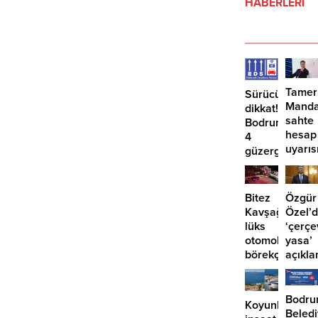
HABERLERİ
Tamer
Sürücüler
Manda
dikkat!
sahte
Bodrum’da
hesap
4
uyarıs
güzergahta
EDS
başlıyor
Bitez
Özgür
Kavşağı’nda
Özel’
lüks
‘çerçe
otomobil
yasa’
börekçiye
açıkla
girdi:
‘İmza
2
atma
yaralı
çabam
Bodr
Koyunbaba’d
yok’
Beled