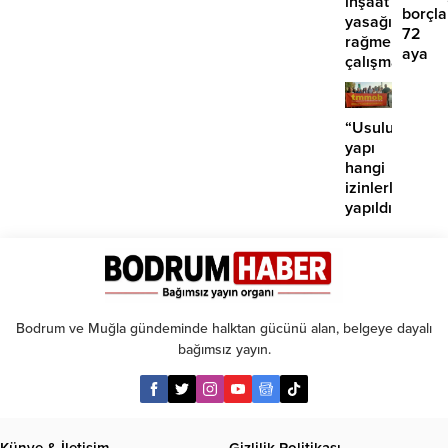
inşaat
borçla
yasağına
72
rağmen
aya
çalışma
kadar
iddiası
taksit
“Usuluk’taki
yapı
hangi
izinlerle
yapıldı?”
Bodrum ve Muğla gündeminde halktan gücünü alan, belgeye dayalı
bağımsız yayın.