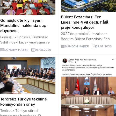
Bülent Eczacıbaşı Fen
Gümüşlük’te kıyı isyanı:
Lisesi’nde 4 yıl geçti, hâlâ
Mandalinci hakkında suç
proje konuşuluyor
duyurusu
2022’de protokolü imzalanan
Gümüşlük Forumu, Gümüşlük
Bodrum Bülent Eczacıbaşı Fen
Sahili’ndeki kaçak yapılaşma ve
Lisesi için dört yıl sonra hâlâ proje
GÜNDEM HABER
08.08.2026
Çayıraltı Halk Plajı’ndaki işgal
süreci görüşülüyor. Okulun ne
GÜNDEM HABER
08.08.2026
iddiaları nedeniyle Bodrum
zaman tamamlanacağı ve öğrenci
Belediye Başkanı Tamer
kabul edeceği belirsiz.
Mandalinci hakkında suç
duyurusunda bulundu.
Terörsüz Türkiye teklifine
komisyondan onay
Terörsüz Türkiye süreci
kapsamında hazırlanan 12