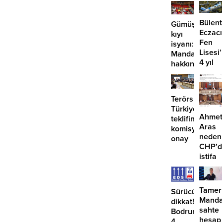
Bülent
Gümüşlük’te
Eczacı
kıyı
Fen
isyanı:
Lisesi
Mandalinci
4 yıl
hakkında
geçti,
suç
hâlâ
duyurusu
proje
Terörsüz
konuş
Türkiye
Ahme
teklifine
Aras
komisyondan
neden
onay
CHP’d
istifa
etmiyo
Tamer
Sürücüler
Manda
dikkat!
sahte
Bodrum’da
hesap
4