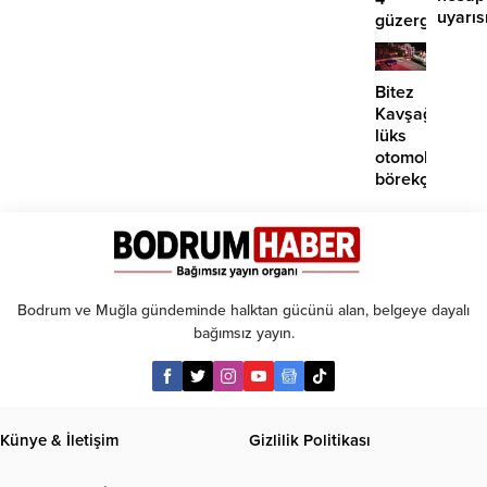
uyarıs
güzergahta
EDS
başlıyor
Bitez
Kavşağı’nda
lüks
otomobil
börekçiye
girdi:
2
yaralı
Bodrum ve Muğla gündeminde halktan gücünü alan, belgeye dayalı
bağımsız yayın.
Künye & İletişim
Gizlilik Politikası