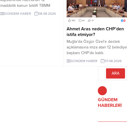
maddelik kanun teklifi TBMM
Adalet Komisyonunda kabul edildi.
GÜNDEM HABER
08.08.2026
Teklif 5 ve 10 yıllık erteleme
düzenlemeleri içeriyor.
Ahmet Aras neden CHP’den
istifa etmiyor?
Muğla’da Özgür Özel’e destek
açıklamasına imza atan 12 belediye
başkanı CHP’de kaldı.
Milletvekilleri Yeni Parti’ye
GÜNDEM HABER
07.08.2026
geçerken belediye başkanlarının
tutumu ve CHP yönetiminin
sessizliği tartışılıyor.
GÜNDEM
HABERLERİ