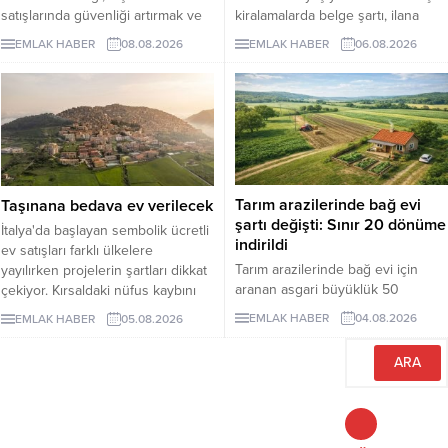
satışlarında güvenliği artırmak ve
kiralamalarda belge şartı, ilana
dolandırıcılık riskini azaltmak
çıkan günlük kiralık mülk sayısını 7
EMLAK HABER
08.08.2026
EMLAK HABER
06.08.2026
amacıyla hayata geçireceği
binin altına düşürürken, fiyatlar da
Güvenli Ödeme Sistemi'nin
yukarı çıktı. Akdeniz ve Ege’de
zorunlu uygulama tarihini 1 Ekim
yazlıkların günlük kirası 6 bin lira
2026'ya erteledi. Düzenlemeyle
ile 75 bin lira arasında değişti.
birlikte konut ve diğer taşınmaz
Lüks villaların aylık kira tutarları 10
alım satımlarında ödeme
milyon liraya kadar yükseldi.
işlemlerinin daha güvenli bir
Sektör...
yapıya kavuşturulması
Tarım arazilerinde bağ evi
Taşınana bedava ev verilecek
hedefleniyor.
şartı değişti: Sınır 20 dönüme
İtalya'da başlayan sembolik ücretli
indirildi
ev satışları farklı ülkelere
Tarım arazilerinde bağ evi için
yayılırken projelerin şartları dikkat
aranan asgari büyüklük 50
çekiyor. Kırsaldaki nüfus kaybını
dönümden 20 dönüme indirildi.
önlemeyi amaçlayan
EMLAK HABER
04.08.2026
EMLAK HABER
05.08.2026
Düzenleme, izinsiz bungalovları
uygulamalarda evler ücretsiz veya
otomatik olarak yasallaştırmıyor.
1 euro gibi bedellerle devredilse
de alıcıların belli şartları
yerinegetirmesi gerekiyor.