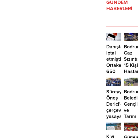
GÜNDEM
HABERLERİ
Danıştay
Bodru
iptal
Gaz
etmişti:
Sızıntı
Ortakent’te
15 Kişi
650
Hasta
bin
Kaldırı
metrekare
için
Süreyya
Bodr
yeni
Öneş
Beledi
imar
Derici’den
Gençli
kararı
çerçeve
ve
yasaya
Tarım
“hayır”
Kampı
3.
dönem
Kıyı
Gümüş