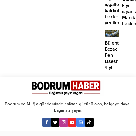
tamam
işgalleri
kıyı
kaldırılmayı
isyanı:
beklerken
Manda
yenilerinin
hakkı
önü
suç
mü
duyur
açılıyor?
Bülent
Eczacıbaşı
Fen
Lisesi’nde
4 yıl
geçti,
hâlâ
proje
konuşuluyor
Bodrum ve Muğla gündeminde halktan gücünü alan, belgeye dayalı
bağımsız yayın.