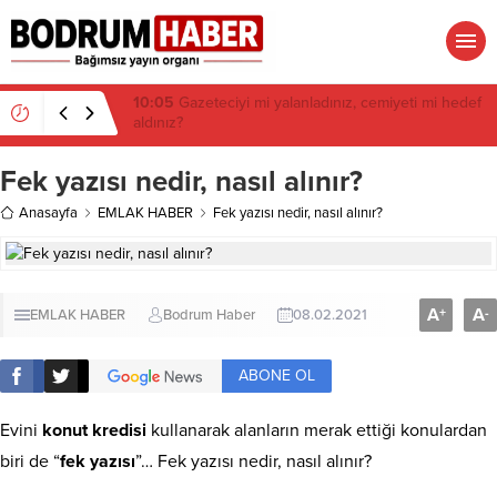
06:15
Danıştay iptal etmişti: Ortakent’te 650 bin
metrekare için yeni imar kararı
Fek yazısı nedir, nasıl alınır?
Anasayfa
EMLAK HABER
Fek yazısı nedir, nasıl alınır?
A
A
+
-
EMLAK HABER
Bodrum Haber
08.02.2021
ABONE OL
Evini
konut kredisi
kullanarak alanların merak ettiği konulardan
biri de “
fek yazısı
”… Fek yazısı nedir, nasıl alınır?