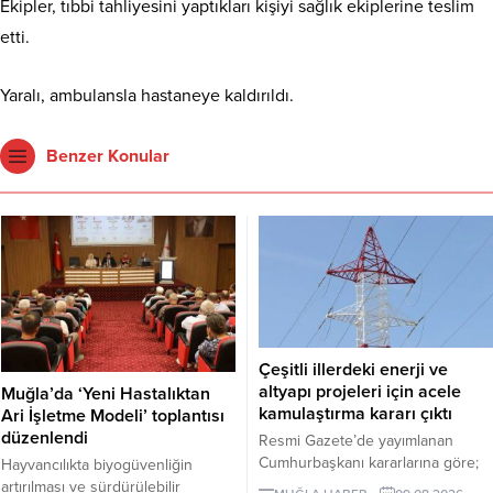
Ekipler, tıbbi tahliyesini yaptıkları kişiyi sağlık ekiplerine teslim
etti.
Yaralı, ambulansla hastaneye kaldırıldı.
Benzer Konular
Çeşitli illerdeki enerji ve
altyapı projeleri için acele
Muğla’da ‘Yeni Hastalıktan
kamulaştırma kararı çıktı
Ari İşletme Modeli’ toplantısı
düzenlendi
Resmi Gazete’de yayımlanan
Cumhurbaşkanı kararlarına göre;
Hayvancılıkta biyogüvenliğin
Ankara, Kırıkkale, Muğla ve
artırılması ve sürdürülebilir