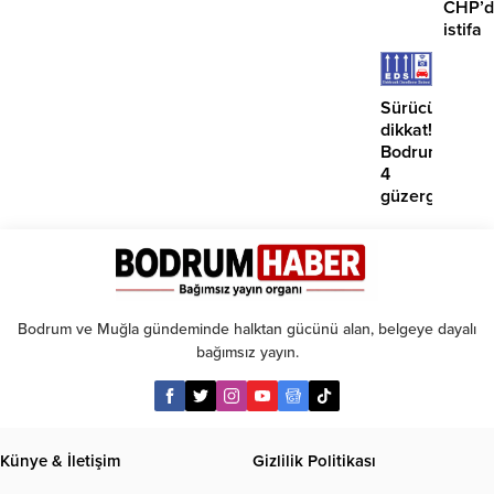
CHP’d
istifa
etmiyo
Sürücüler
dikkat!
Bodrum’da
4
güzergahta
EDS
başlıyor
Bodrum ve Muğla gündeminde halktan gücünü alan, belgeye dayalı
bağımsız yayın.
Künye & İletişim
Gizlilik Politikası