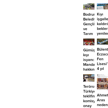
Kıyı
Bodrum
işgalle
Belediyesi
kaldır
Gençlik
bekle
ve
yenile
Tarım
önü
Kampı’nın
mü
3.
açılıyo
dönemi
Bülent
Gümüşlük’te
tamamlandı
Eczacı
kıyı
Fen
isyanı:
Lisesi
Mandalinci
4 yıl
hakkında
geçti,
suç
hâlâ
duyurusu
proje
Terörsüz
konuş
Türkiye
Ahme
teklifine
Aras
komisyondan
neden
onay