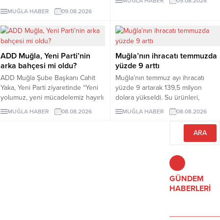
MUĞLA HABER
09.08.2026
Aydın’daki çeşitli enerji nakil hattı
üretimin desteklenmesi amacıyla
MUĞLA HABER
09.08.2026
ve transformatör merkezi projeleri
24 Temmuz 2026 tarihinde
için bazı taşınmazlar TEİAŞ
yürürlüğe giren yeni mevzuata
tarafından acele kamulaştırılacak.
ilişkin bilgilendirme toplantısı,
Muğla İl Tarım ve Orman
ADD Muğla, Yeni Parti’nin
Muğla’nın ihracatı temmuzda
Müdürlüğü ev sahipliğinde
arka bahçesi mi oldu?
yüzde 9 arttı
gerçekleştirildi.
ADD Muğla Şube Başkanı Cahit
Muğla’nın temmuz ayı ihracatı
Yaka, Yeni Parti ziyaretinde “Yeni
yüzde 9 artarak 139,5 milyon
yolumuz, yeni mücadelemiz hayırlı
dolara yükseldi. Su ürünleri,
olsun” diyerek partiye destek
madencilik ve yaş meyve sebze
MUĞLA HABER
08.08.2026
MUĞLA HABER
08.08.2026
mesajı verdi.
sektörleri ihracattaki artışta öne
çıktı.
GÜNDEM
HABERLERİ