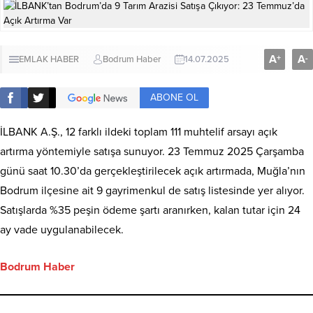
A
A
+
-
EMLAK HABER
Bodrum Haber
14.07.2025
ABONE OL
İLBANK A.Ş., 12 farklı ildeki toplam 111 muhtelif arsayı açık
artırma yöntemiyle satışa sunuyor. 23 Temmuz 2025 Çarşamba
günü saat 10.30’da gerçekleştirilecek açık artırmada, Muğla’nın
Bodrum ilçesine ait 9 gayrimenkul de satış listesinde yer alıyor.
Satışlarda %35 peşin ödeme şartı aranırken, kalan tutar için 24
ay vade uygulanabilecek.
Bodrum Haber