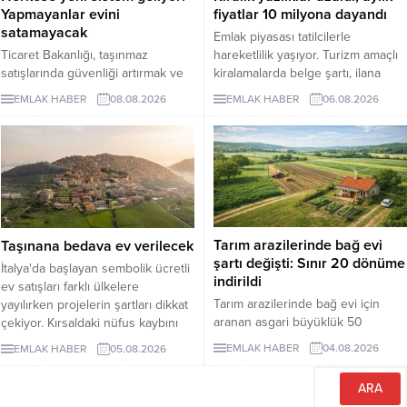
Yapmayanlar evini
fiyatlar 10 milyona dayandı
satamayacak
Emlak piyasası tatilcilerle
Ticaret Bakanlığı, taşınmaz
hareketlilik yaşıyor. Turizm amaçlı
satışlarında güvenliği artırmak ve
kiralamalarda belge şartı, ilana
dolandırıcılık riskini azaltmak
çıkan günlük kiralık mülk sayısını 7
EMLAK HABER
08.08.2026
EMLAK HABER
06.08.2026
amacıyla hayata geçireceği
binin altına düşürürken, fiyatlar da
Güvenli Ödeme Sistemi'nin
yukarı çıktı. Akdeniz ve Ege’de
zorunlu uygulama tarihini 1 Ekim
yazlıkların günlük kirası 6 bin lira
2026'ya erteledi. Düzenlemeyle
ile 75 bin lira arasında değişti.
birlikte konut ve diğer taşınmaz
Lüks villaların aylık kira tutarları 10
alım satımlarında ödeme
milyon liraya kadar yükseldi.
işlemlerinin daha güvenli bir
Sektör...
yapıya kavuşturulması
Tarım arazilerinde bağ evi
Taşınana bedava ev verilecek
hedefleniyor.
şartı değişti: Sınır 20 dönüme
İtalya'da başlayan sembolik ücretli
indirildi
ev satışları farklı ülkelere
Tarım arazilerinde bağ evi için
yayılırken projelerin şartları dikkat
aranan asgari büyüklük 50
çekiyor. Kırsaldaki nüfus kaybını
dönümden 20 dönüme indirildi.
önlemeyi amaçlayan
EMLAK HABER
04.08.2026
EMLAK HABER
05.08.2026
Düzenleme, izinsiz bungalovları
uygulamalarda evler ücretsiz veya
otomatik olarak yasallaştırmıyor.
1 euro gibi bedellerle devredilse
de alıcıların belli şartları