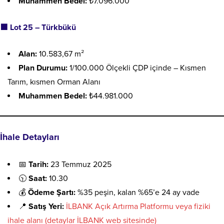
Muhammen Bedel:
₺7.096.000
🟩
Lot 25 – Türkbükü
Alan:
10.583,67 m²
Plan Durumu:
1/100.000 Ölçekli ÇDP içinde – Kısmen
Tarım, kısmen Orman Alanı
Muhammen Bedel:
₺44.981.000
İhale Detayları
📅
Tarih:
23 Temmuz 2025
🕥
Saat:
10.30
💰
Ödeme Şartı:
%35 peşin, kalan %65’e 24 ay vade
📍
Satış Yeri:
İLBANK Açık Artırma Platformu veya fiziki
ihale alanı (detaylar İLBANK web sitesinde)