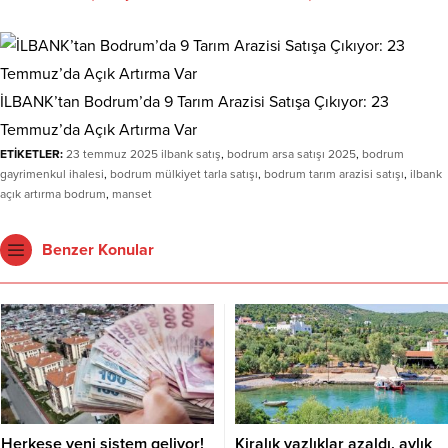
İLBANK’tan Bodrum’da 9 Tarım Arazisi Satışa Çıkıyor: 23
Temmuz’da Açık Artırma Var
ETİKETLER:
23 temmuz 2025 ilbank satış
,
bodrum arsa satışı 2025
,
bodrum
gayrimenkul ihalesi
,
bodrum mülkiyet tarla satışı
,
bodrum tarım arazisi satışı
,
ilbank
açık artırma bodrum
,
manset
Benzer Konular
Herkese yeni sistem geliyor!
Kiralık yazlıklar azaldı, aylık