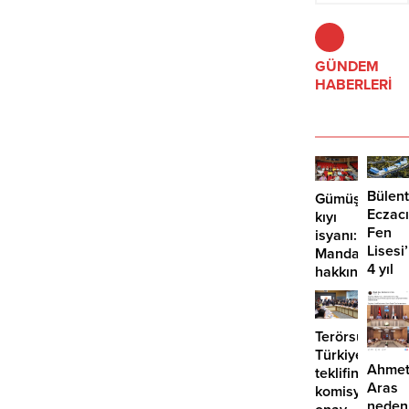
yerinegetirmesi gerekiyor.
GÜNDEM
HABERLERİ
Bülent
Gümüşlük’te
Eczacı
kıyı
Fen
isyanı:
Lisesi
Mandalinci
4 yıl
hakkında
geçti,
suç
hâlâ
duyurusu
proje
Terörsüz
konuş
Türkiye
Ahme
teklifine
Aras
komisyondan
neden