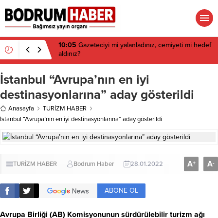
10:05
Gazeteciyi mi yalanladınız, cemiyeti mi hedef
aldınız?
İstanbul “Avrupa’nın en iyi
destinasyonlarına” aday gösterildi
Anasayfa
TURİZM HABER
İstanbul “Avrupa’nın en iyi destinasyonlarına” aday gösterildi
A
A
+
-
TURİZM HABER
Bodrum Haber
28.01.2022
ABONE OL
Avrupa Birliği (AB) Komisyonunun sürdürülebilir turizm ağı