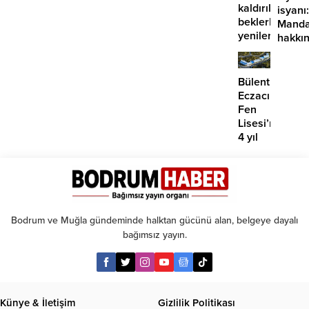
kaldırılmayı
isyanı:
beklerken
Manda
yenilerinin
hakkı
önü
suç
mü
duyur
açılıyor?
Bülent
Eczacıbaşı
Fen
Lisesi’nde
4 yıl
geçti,
hâlâ
proje
konuşuluyor
Bodrum ve Muğla gündeminde halktan gücünü alan, belgeye dayalı
bağımsız yayın.
Künye & İletişim
Gizlilik Politikası