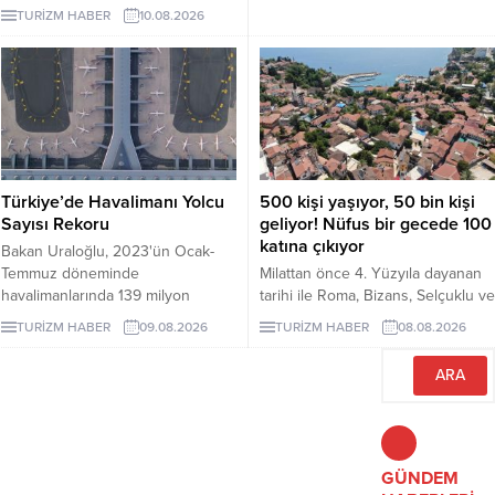
kaymakamlığa “İşgali kaldırın”
tanıttı. Marmaris ise İngiliz
TURİZM HABER
10.08.2026
çağrısı yaptı.
turistlere önerilen uygun fiyatlı yaz
destinasyonları arasında gösterildi.
Türkiye’de Havalimanı Yolcu
500 kişi yaşıyor, 50 bin kişi
Sayısı Rekoru
geliyor! Nüfus bir gecede 100
katına çıkıyor
Bakan Uraloğlu, 2023'ün Ocak-
Temmuz döneminde
Milattan önce 4. Yüzyıla dayanan
havalimanlarında 139 milyon
tarihi ile Roma, Bizans, Selçuklu ve
yolcuya hizmet verildiğini açıkladı.
Osmanlı dönemlerine ev sahipliği
TURİZM HABER
09.08.2026
TURİZM HABER
08.08.2026
yapan Antalya'nın turizm merkezi
Kaleiçi'nin yaklaşık 500 kişi olan
nüfusu özellikle yaz ayları ve
turizm döneminde 100 katına
çıkıyor.
GÜNDEM