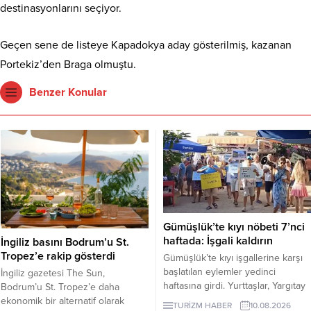
destinasyonlarını seçiyor.
Geçen sene de listeye Kapadokya aday gösterilmiş, kazanan
Portekiz’den Braga olmuştu.
Benzer Konular
Gümüşlük’te kıyı nöbeti 7’nci
haftada: İşgali kaldırın
İngiliz basını Bodrum’u St.
Tropez’e rakip gösterdi
Gümüşlük’te kıyı işgallerine karşı
başlatılan eylemler yedinci
İngiliz gazetesi The Sun,
haftasına girdi. Yurttaşlar, Yargıtay
Bodrum’u St. Tropez’e daha
kararını hatırlatarak belediye ve
ekonomik bir alternatif olarak
TURİZM HABER
10.08.2026