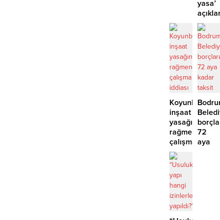
girdi:
yasa’
2
açıkla
yaralı
‘İmza
atma
çabam
yok’
Koyunbaba’d
Bodr
inşaat
Beled
yasağına
borçla
rağmen
72
çalışma
aya
iddiası
kadar
taksit