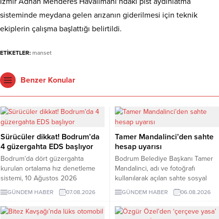
İzmir Adnan Menderes Havalimanı’ndaki pist aydınlatma
sisteminde meydana gelen arızanın giderilmesi için teknik
ekiplerin çalışma başlattığı belirtildi.
ETİKETLER:
manset
Benzer Konular
Sürücüler dikkat! Bodrum’da
Tamer Mandalinci’den sahte
4 güzergahta EDS başlıyor
hesap uyarısı
Bodrum’da dört güzergahta
Bodrum Belediye Başkanı Tamer
kurulan ortalama hız denetleme
Mandalinci, adı ve fotoğrafı
sistemi, 10 Ağustos 2026
kullanılarak açılan sahte sosyal
Pazartesi günü devreye girecek.
medya hesaplarına karşı uyarıda
GÜNDEM HABER
07.08.2026
GÜNDEM HABER
06.08.2026
İşte EDS uygulanacak yollar.
bulundu. Mandalinci, tek resmî
hesabının @tamermandalinci
olduğunu açıkladı.