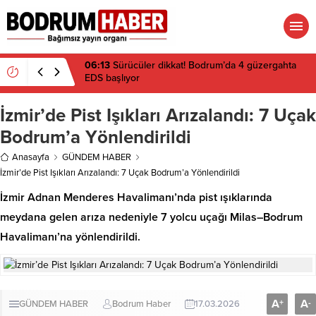
06:13
Sürücüler dikkat! Bodrum’da 4 güzergahta
EDS başlıyor
İzmir’de Pist Işıkları Arızalandı: 7 Uçak
Bodrum’a Yönlendirildi
Anasayfa
GÜNDEM HABER
İzmir’de Pist Işıkları Arızalandı: 7 Uçak Bodrum’a Yönlendirildi
İzmir Adnan Menderes Havalimanı’nda pist ışıklarında
meydana gelen arıza nedeniyle 7 yolcu uçağı Milas–Bodrum
Havalimanı’na yönlendirildi.
A
A
+
-
GÜNDEM HABER
Bodrum Haber
17.03.2026