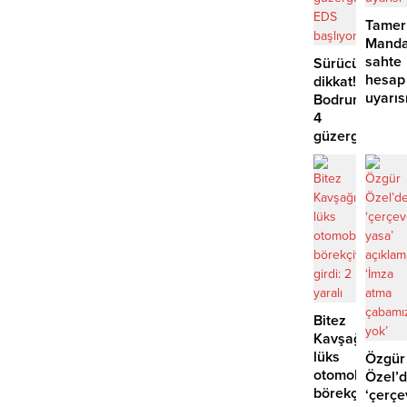
Tamer
Manda
sahte
Sürücüler
hesap
dikkat!
uyarıs
Bodrum’da
4
güzergahta
EDS
başlıyor
Bitez
Kavşağı’nda
lüks
Özgür
otomobil
Özel’
börekçiye
‘çerçe