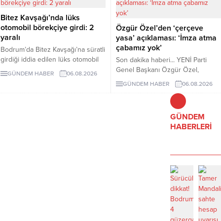
Bitez Kavşağı’nda lüks
otomobil börekçiye girdi: 2
Özgür Özel’den ‘çerçeve
yaralı
yasa’ açıklaması: ‘İmza atma
çabamız yok’
Bodrum’da Bitez Kavşağı’na süratli
girdiği iddia edilen lüks otomobil
Son dakika haberi... YENİ Parti
börekçiye girdi. Kazada sürücü ve
Genel Başkanı Özgür Özel,
GÜNDEM HABER
06.08.2026
yolcu yaralandı.
çerçeve yasanın özensiz
GÜNDEM HABER
06.08.2026
hazırlandığını vurgulayarak "İmza
atma çabamız yok" dedi.
GÜNDEM
HABERLERİ